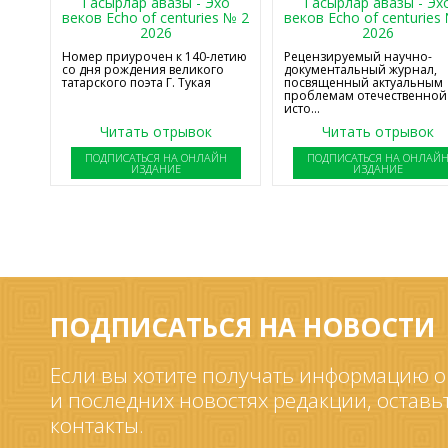
Гасырлар авазы - Эхо
Гасырлар авазы - Эх
веков Echo of centuries № 2
веков Echo of centuries
2026
2026
Номер приурочен к 140-летию
Рецензируемый научно-
со дня рождения великого
документальный журнал,
татарского поэта Г. Тукая
посвященный актуальным
проблемам отечественной
исто...
Читать отрывок
Читать отрывок
ПОДПИСАТЬСЯ НА ОНЛАЙН
ПОДПИСАТЬСЯ НА ОНЛАЙ
ИЗДАНИЕ
ИЗДАНИЕ
ПОДПИСАТЬСЯ НА НОВОСТИ
Если вы хотите получать информацию о
и последних новостях редакции, оставь
контакты.