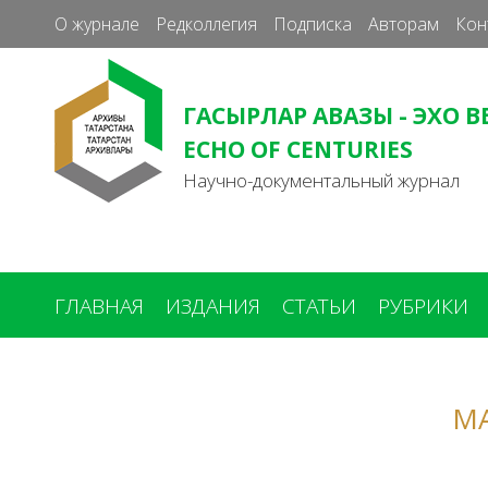
О журнале
Редколлегия
Подписка
Авторам
Кон
ГАСЫРЛАР АВАЗЫ - ЭХО В
ECHO OF CENTURIES
Научно-документальный журнал
ГЛАВНАЯ
ИЗДАНИЯ
СТАТЬИ
РУБРИКИ
Вы
здесь
М