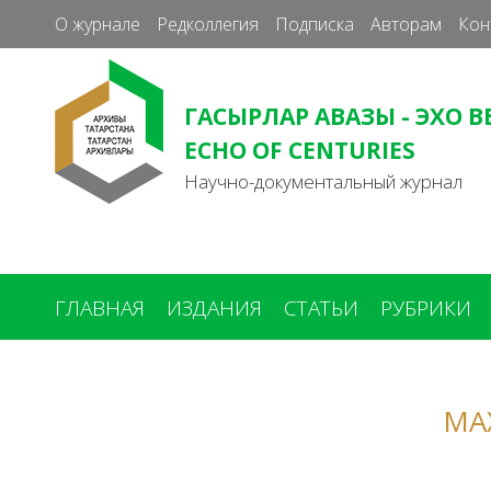
О журнале
Редколлегия
Подписка
Авторам
Кон
ГАСЫРЛАР АВАЗЫ - ЭХО В
ECHO OF CENTURIES
Научно-документальный журнал
ГЛАВНАЯ
ИЗДАНИЯ
СТАТЬИ
РУБРИКИ
Вы
здесь
МА