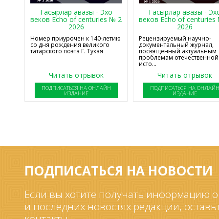
Гасырлар авазы - Эхо
Гасырлар авазы - Эх
веков Echo of centuries № 2
веков Echo of centuries
2026
2026
Номер приурочен к 140-летию
Рецензируемый научно-
со дня рождения великого
документальный журнал,
татарского поэта Г. Тукая
посвященный актуальным
проблемам отечественной
исто...
Читать отрывок
Читать отрывок
ПОДПИСАТЬСЯ НА ОНЛАЙН
ПОДПИСАТЬСЯ НА ОНЛАЙ
ИЗДАНИЕ
ИЗДАНИЕ
ПОДПИСАТЬСЯ НА НОВОСТИ
Если вы хотите получать информацию о
и последних новостях редакции, оставь
контакты.