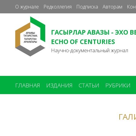
О журнале
Редколлегия
Подписка
Авторам
Кон
ГАСЫРЛАР АВАЗЫ - ЭХО В
ECHO OF CENTURIES
Научно-документальный журнал
ГЛАВНАЯ
ИЗДАНИЯ
СТАТЬИ
РУБРИКИ
Вы
здесь
ГАЛ