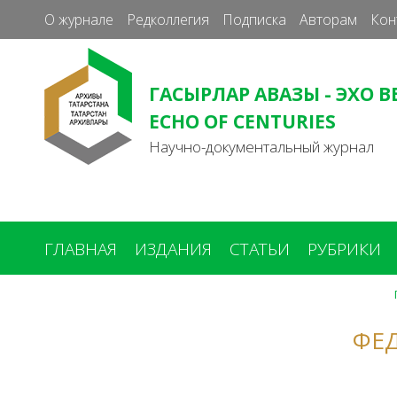
О журнале
Редколлегия
Подписка
Авторам
Кон
ГАСЫРЛАР АВАЗЫ - ЭХО В
ECHO OF CENTURIES
Научно-документальный журнал
ГЛАВНАЯ
ИЗДАНИЯ
СТАТЬИ
РУБРИКИ
Вы
здесь
ФЕД