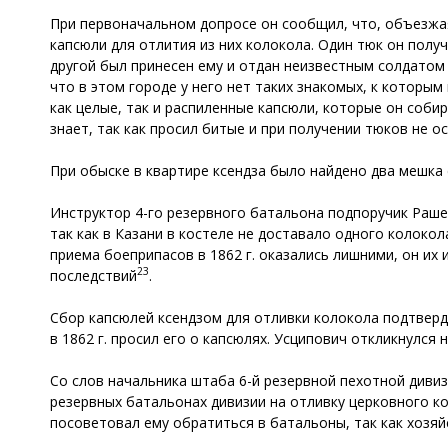
При первоначальном допросе он сообщил, что, объезжая
капсюли для отлития из них колокола. Один тюк он полу
другой был принесен ему и отдан неизвестным солдатом 
что в этом городе у него нет таких знакомых, к которы
как целые, так и распиленные капсюли, которые он собира
знает, так как просил битые и при получении тюков не о
При обыске в квартире ксендза было найдено два мешка
Инструктор 4-го резервного батальона подпоручик Раше
так как в Казани в костеле не доставало одного колоко
приема боеприпасов в 1862 г. оказались лишними, он их 
23
последствий
.
Сбор капсюлей ксендзом для отливки колокола подтверд
в 1862 г. просил его о капсюлях. Усципович откликнулся н
Со слов начальника штаба 6-й резервной пехотной дивизи
резервных батальонах дивизии на отливку церковного к
посоветовал ему обратиться в батальоны, так как хозя