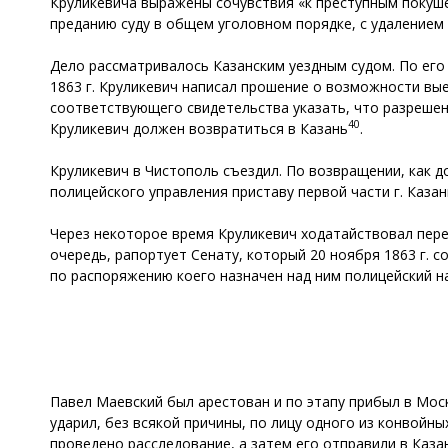
Круликевича выражены сочувствия «к преступным покуше
преданию суду в общем уголовном порядке, с удалением
Дело рассматривалось Казанским уездным судом. По его
1863 г. Круликевич написал прошение о возможности вы
соответствующего свидетельства указать, что разрешен
40
Круликевич должен возвратиться в Казань
.
Круликевич в Чистополь съездил. По возвращении, как 
полицейского управления приставу первой части г. Каза
Через некоторое время Круликевич ходатайствовал пере
очередь, рапортует Сенату, который 20 ноября 1863 г. с
по распоряжению коего назначен над ним полицейский н
Павел Маевский был арестован и по этапу прибыл в Мос
ударил, без всякой причины, по лицу одного из конвойн
проведено расследование, а затем его отправили в Каза