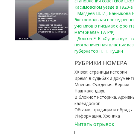
становления советской шко
Касимовском уезде в 1920-е 
- Магдеев Ш. И., Банникова Н
Экстремальная повседневно
учеников в письмах с фронта
материалам ГА РФ)
- Долгов Е. Б. «Существует 
неограниченная власть»: ка
губернатор П. П. Пущин
РУБРИКИ НОМЕРА
ХХ век: страницы истории
Время в судьбах и документ
Мнения. Суждения. Версии
Наш календарь
В блокнот историка. Архивн
калейдоскоп
Обычаи, традиции и обряды
Информация. Хроника
Читать отрывок