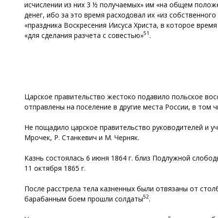
исчислении из них 3 ½ получаемых» им «на общем положе
денег, ибо за это время расходовал их «из собственног
«праздника Воскресения Иисуса Христа, в которое время
51
«для сделания разчета с совестью»
.
Царское правительство жестоко подавило польское восст
отправлены на поселение в другие места России, в том ч
Не пощадило царское правительство руководителей и уча
Мрочек, Р. Станкевич и М. Черняк.
Казнь состоялась 6 июня 1864 г. близ Подлужной слободы
11 октября 1865 г.
После расстрела тела казненных были отвязаны от сто
52
барабанным боем прошли солдаты
.