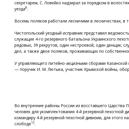
секретарем, С. Ловейко надзирал за порядком в волост
8
уезда
.
Восемь поляков работали лесничими в лесничествах, в
Чистопольский уездный исправник представил ведомость 
служащие 4-го резервного батальона Украинского пехот
рядовых, 39 рекрутов, один нестроевой, один денщик; 
дел, а также двое поляков, проживающих по собственн
У управляющего питейно-акцизными сборами Казанской гу
— поручик И. М. Лютыка, участник Крымской войны, об
Во внутренние районы России из восставшего Царства По
человек для укомплектования 4-й резервной пехотной д
командиру 4-й резервной пехотной дивизии, для этого н
12
слободе
.