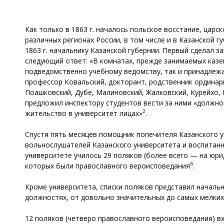
Как только в 1863 г. началось польское восстание, цар
различных регионах России, в том числе и в Казанской 
1863 г. начальнику Казанской губернии. Первый сделал 
следующий ответ: «В комнатах, прежде занимаемых казе
подведомственно учебному ведомству, так и принадлежа
профессор Ковальский, докторант, родственник ордина
Поашковский, Дубе, Малиновский, Жалковский, Курейхо, 
предложил инспектору студентов вести за ними «должно
2
жительство в университет лицах»
.
Спустя пять месяцев помощник попечителя Казанского у
вольнослушателей Казанского университета и воспитанни
университете училось 29 поляков (более всего — на юр
6
которых были православного вероисповедания
.
Кроме университета, списки поляков представил начальн
должностях, от довольно значительных до самых мелких
12 поляков (четверо православного вероисповедания) вх