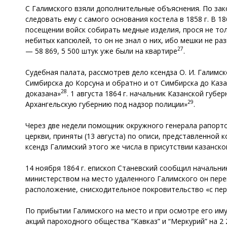
С Галимского взяли дополнительные объяснения. По зако
следовать ему с самого основания костела в 1858 г. В 1
посещении войск собирать медные изделия, прося не то
небитых капсюлей, то он не знал о них, ибо мешки не ра
27
— 58 869, 5 500 штук уже были на квартире
.
Судебная палата, рассмотрев дело ксендза О. И. Галимск
Симбирска до Корсуна и обратно и от Симбирска до Казани 
28
доказана»
. 1 августа 1864 г. начальник Казанской губ
29
Архангельскую губернию под надзор полиции»
.
Через две недели помощник окружного генерала рапорто
церкви, приняты (13 августа) по описи, представленно
ксендз Галимский этого же числа в присутствии казанс
14 ноября 1864 г. епископ Станевский сообщил начальни
министерством на место удаленного Галимского он пере
расположение, снисходительное покровительство «с пер
По прибытии Галимского на место и при осмотре его иму
акций пароходного общества “Кавказ” и “Меркурий” на 2 