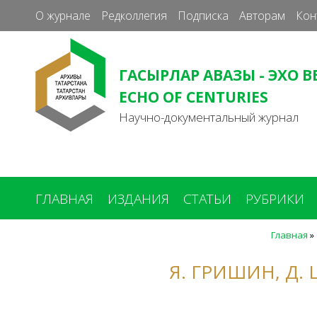
О журнале
Редколлегия
Подписка
Авторам
Кон
ГАСЫРЛАР АВАЗЫ - ЭХО В
ECHO OF CENTURIES
Научно-документальный журнал
ГЛАВНАЯ
ИЗДАНИЯ
СТАТЬИ
РУБРИКИ
Главная
»
Вы
здесь
Я. ГРИШИН, Д.