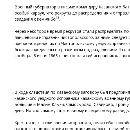
Военный губернатор в письме командиру Казанского бата
особый караул, что рекруты до распределения и отправ
13
свидания с кем-либо
.
Через некоторое время рекрутов стали распределять по 
лаишевский исправник чистопольского, за ними следует 
препровождения их по Чистопольскому уезду исправник 
были распределены по различным подразделениям 4-го р
сообщал 8 июня 1863 г. чистопольский исправник казан
В ходе следствия по Казанскому заговору был предприня
казанского уездного исправника казанскому военному губ
Большие и Малые Клыки, Самосырово, Савиново, Троицк
день. Но «по самому тщательному и секретному разведы
Крестьяне, с точки зрения исправника, вели себя спокой
вывод, что прокламация пропагандировалась в другой м