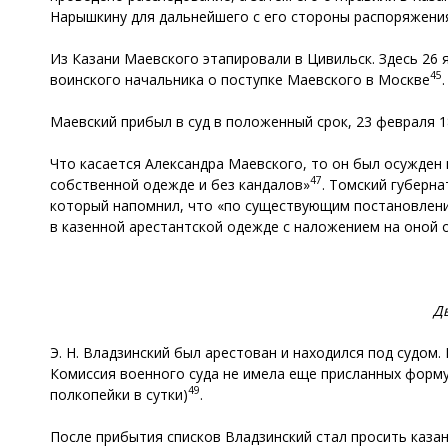
Нарышкину для дальнейшего с его стороны распоряжени
Из Казани Маевского этапировали в Цивильск. Здесь 26 я
45
воинского начальника о поступке Маевского в Москве
Маевский прибыл в суд в положенный срок, 23 февраля 
Что касается Александра Маевского, то он был осужден н
47
собственной одежде и без кандалов»
. Томский губерн
который напомнил, что «по существующим постановлени
в казенной арестантской одежде с наложением на оной о
Д
Э. Н. Владзинский был арестован и находился под судом.
Комиссия военного суда не имела еще присланных форму
49
полкопейки в сутки)
.
После прибытия списков Владзинский стал просить каз