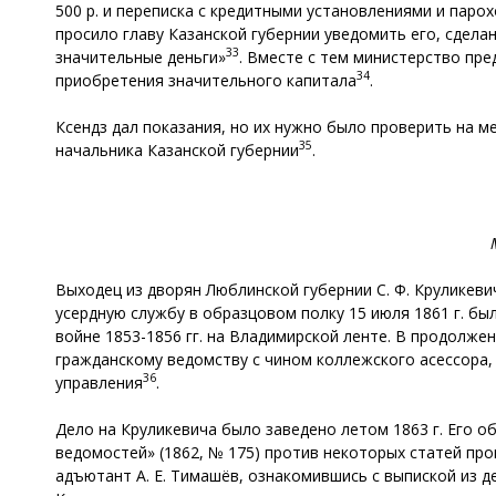
500 р. и переписка с кредитными установлениями и пар
просило главу Казанской губернии уведомить его, сдела
33
значительные деньги»
. Вместе с тем министерство пр
34
приобретения значительного капитала
.
Ксендз дал показания, но их нужно было проверить на м
35
начальника Казанской губернии
.
Выходец из дворян Люблинской губернии С. Ф. Круликевич
усердную службу в образцовом полку 15 июля 1861 г. бы
войне 1853-1856 гг. на Владимирской ленте. В продолж
гражданскому ведомству с чином коллежского асессора, 
36
управления
.
Дело на Круликевича было заведено летом 1863 г. Его о
ведомостей» (1862, № 175) против некоторых статей про
адъютант А. Е. Тимашёв, ознакомившись с выпиской из 