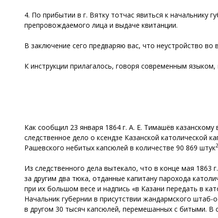
4. По прибытии в г. Вятку тотчас явиться к начальнику
препровождаемого лица и выдаче квитанции.
В заключение сего предваряю вас, что неустройство во 
К инструкции прилагалось, говоря современным языком,
Как сообщил 23 января 1864 г. А. Е. Тимашёв казанском
следственное дело о ксендзе Казанской католической ка
Рашевского небитых капсюлей в количестве 90 869 штук
Из следственного дела вытекало, что в конце мая 1863 
за другим два тюка, отданные капитану парохода катол
при их большом весе и надпись «в Казани передать в ка
Начальник губернии в присутствии жандармского штаб-о
в другом 30 тысяч капсюлей, перемешанных с битыми. В 