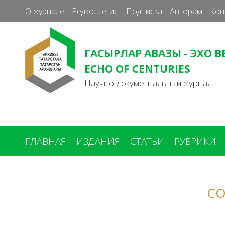
О журнале
Редколлегия
Подписка
Авторам
Кон
ГАСЫРЛАР АВАЗЫ - ЭХО В
ECHO OF CENTURIES
Научно-документальный журнал
ГЛАВНАЯ
ИЗДАНИЯ
СТАТЬИ
РУБРИКИ
Вы
здесь
СО