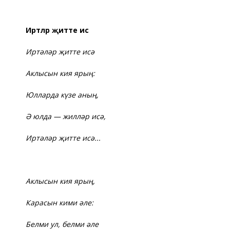
Иртәләр җитте исә
Иртәләр җитте исә
Аклысын кия ярың:
Юлларда күзе аның,
Ә юлда — жилләр исә,
Иртәләр җитте исә...
Аклысын кия ярың,
Карасын кими әле:
Белми ул, белми әле