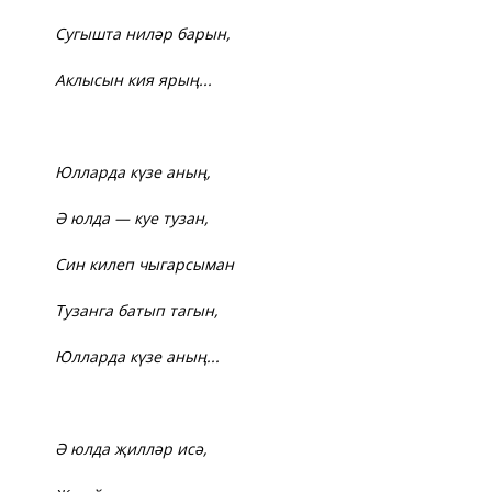
Сугышта ниләр барын,
Аклысын кия ярың...
Юлларда күзе аның,
Ә юлда — куе тузан,
Син килеп чыгарсыман
Тузанга батып тагын,
Юлларда күзе аның...
Ә юлда җилләр исә,