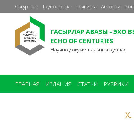
О журнале
Редколлегия
Подписка
Авторам
Кон
ГАСЫРЛАР АВАЗЫ - ЭХО В
ECHO OF CENTURIES
Научно-документальный журнал
ГЛАВНАЯ
ИЗДАНИЯ
СТАТЬИ
РУБРИКИ
Вы
здесь
Х.