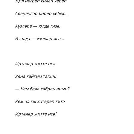
Җил йөгреп килеп кереп
Сөенечләр бирер кебек...
Күзләре — юлда гизә,
Ә юлда — жилләр исә...
Ир
тәләр җитте исә
Уяна кайгым тагын:
— Кем белә кабрен аның?
Кем чәчәк китереп китә
Иртәләр җитте исә?