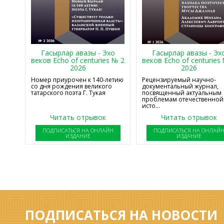
Гасырлар авазы - Эхо
Гасырлар авазы - Эх
веков Echo of centuries № 2
веков Echo of centuries
2026
2026
Номер приурочен к 140-летию
Рецензируемый научно-
со дня рождения великого
документальный журнал,
татарского поэта Г. Тукая
посвященный актуальным
проблемам отечественной
исто...
Читать отрывок
Читать отрывок
ПОДПИСАТЬСЯ НА ОНЛАЙН
ПОДПИСАТЬСЯ НА ОНЛАЙ
ИЗДАНИЕ
ИЗДАНИЕ
ПОДПИСАТЬСЯ НА НОВОСТИ