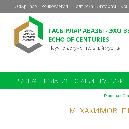
О журнале
Редколлегия
Подписка
Авторам
Кон
ГАСЫРЛАР АВАЗЫ - ЭХО В
ECHO OF CENTURIES
Научно-документальный журнал
ГЛАВНАЯ
ИЗДАНИЯ
СТАТЬИ
РУБРИКИ
Главная
»
Ста
Вы
здесь
М. ХАКИМОВ. 