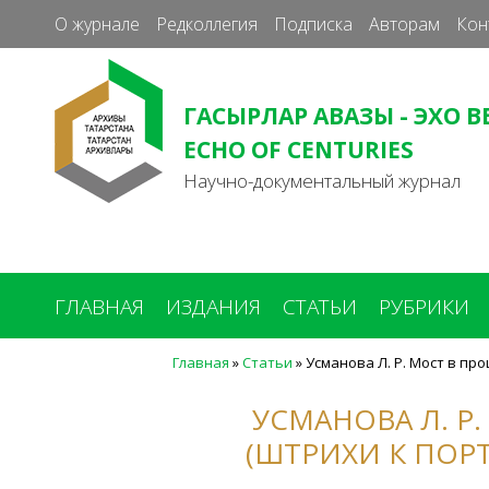
О журнале
Редколлегия
Подписка
Авторам
Кон
ГАСЫРЛАР АВАЗЫ - ЭХО В
ECHO OF CENTURIES
Научно-документальный журнал
ГЛАВНАЯ
ИЗДАНИЯ
СТАТЬИ
РУБРИКИ
Главная
»
Статьи
»
Усманова Л. Р. Мост в пр
Вы
здесь
УСМАНОВА Л. Р
(ШТРИХИ К ПОР