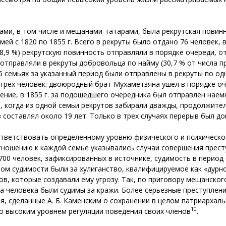
и, в том числе и мещанами-татарами, была рекрутская повинн
мей с 1820 по 1855 г. Всего в рекруты было отдано 76 человек, 
58,9 %) рекрутскую повинность отправляли в порядке очереди, 
 отправляли в рекруты добровольца по найму (30,7 % от числа п
6 семьях за указанный период были отправлены в рекруты по одн
ех человек: двоюродный брат Мухаметзяна ушел в порядке очере
ение, в 1855 г. за подошедшего очередника был отправлен наемн
е, когда из одной семьи рекрутов забирали дважды, продолжит
в составлял около 19 лет. Только в трех случаях перерыв был д
тветствовать определенному уровню физического и психическог
тношению к каждой семье указывались случаи совершения престу
00 человек, зафиксированных в источнике, судимость в период 
ном судимости были за хулиганство, квалифицируемое как «дурн
ов, которые создавали ему угрозу. Так, по приговору мещанско
а человека были судимы за кражи. Более серьезные преступлени
 сделанные А. Б. Каменским о сохранении в целом патриархальн
10
 высоким уровнем регуляции поведения своих членов
.