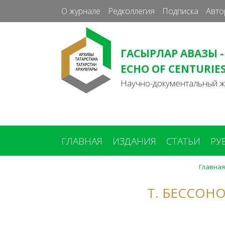
О журнале
Редколлегия
Подписка
Авто
ГАСЫРЛАР АВАЗЫ -
ECHO OF CENTURIE
Научно-документальный 
ГЛАВНАЯ
ИЗДАНИЯ
СТАТЬИ
РУ
Главная
Вы
здесь
Т. БЕССОН