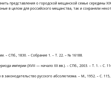
ить представления о городской мещанской семье середины XIX
рные в целом для российского мещанства, так и сохраняли нек
 – СПб., 1830. – Собрание 1. – Т. 22. – № 16188.
ода империи (XVIII — начало XX вв.). – СПб., 2003. – Т. 1. – С. 11
в законодательство русского абсолютизма. – М., 1952. – С. 115,