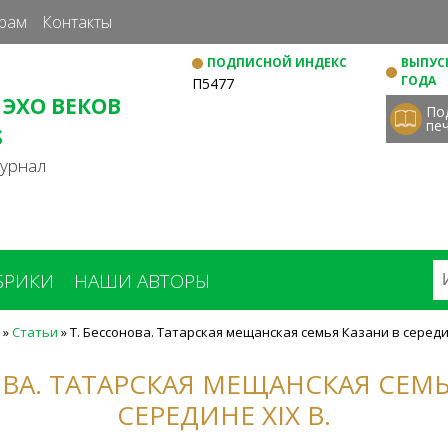
Перейти
рам
Контакты
к
ПОДПИСНОЙ ИНДЕКС
ВЫПУСК
основному
ГОДА
П5477
содержанию
 ЭХО ВЕКОВ
По
пе
S
журнал
БРИКИ
НАШИ АВТОРЫ
»
Статьи
»
Т. Бессонова. Татарская мещанская семья Казани в середин
ОВА. ТАТАРСКАЯ МЕЩАНСКАЯ СЕМЬ
СЕРЕДИНЕ XIX В.