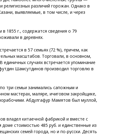
и религиозных различий горожан. Однако в
зани, выявляемые, в том числе, и через
в 1855 г., содержатся сведения о 79
роживали в деревнях.
речается в 57 семьях (72 %), причем, как
тельных масштабов. Торговали, в основном,
 В единичных случаях встречается упоминание
йфутдин Шамсутдинов производил торговлю в
 по три семьи занимались сапожным и
чном мастерах, маляре, ичиговом закройщике,
норабочими. Абдулгафур Мамятов был муллой,
ов владел китаечной фабрикой и вместе с
 доме стоимостью 485 руб. и единственные из
щанских семей города, но и по-русски. Десять