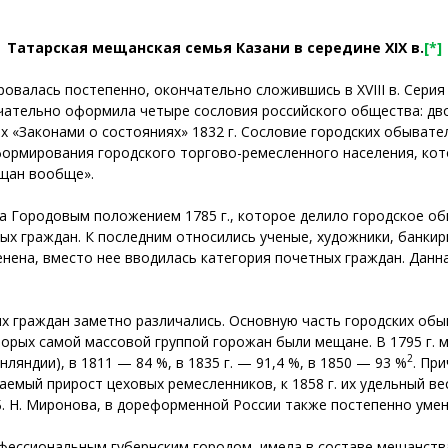
Татарская мещанская семья Казани в середине
XIX в.
[*]
ровалась постепенно, окончательно сложившись в XVIII в. Сери
нчательно оформила четыре сословия российского общества: дв
ых «Законами о состояниях» 1832 г. Сословие городских обыва
 формирования городского торгово-ремесленного населения, ко
ещан вообще».
 Городовым положением 1785 г., которое делило городское общ
ых граждан. К последним относились ученые, художники, банкир
енена, вместо нее вводилась категория почетных граждан. Дан
 граждан заметно различались. Основную часть городских обыв
торых самой массовой группой горожан были мещане. В 1795 г. 
2
ляндии), в 1811 — 84 %, в 1835 г. — 91,4 %, в 1850 — 93 %
. Пр
емый прирост цеховых ремесленников, к 1858 г. их удельный в
. Н. Миронова, в дореформенной России также постепенно уменьши
фессиональным губернским городом, имела в составе мещанств