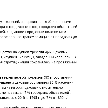
я узаконений, завершившаяся Жалованными
орянство, духовенство, городских обывателей
телей, созданное Городовым положением
торое прошло трансформацию от посадских до
ество на купцов трех гильдий, цеховых
1
ы, крупнейшие купцы, владельцы кораблей
. В
ная стратификация сохранялась на протяжении
ателей первой половины XIX в. составляли
мещане и цеховые составляли 80 % населения
ичем категория цеховых относительно
3
ес не превышал 7 % городских обывателей
.
4
лась с 20 % в 1795 г. до 7 % в 1850 г.
а две наиболее многочисленные группы —