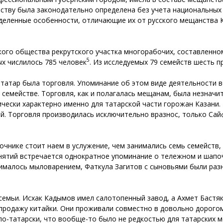
ству была законодательно определена без учета национальных 
еленные особенности, отличающие их от русского мещанства Ка
ого общества рекрутского участка многорабочих, составленном 
5
ых числилось 785 человек
. Из исследуемых 79 семейств шесть п
тар была торговля. Упоминание об этом виде деятельности вст
 семействе. Торговля, как и полагалась мещанам, была незначи
чески характерно именно для татарской части горожан Казани.
ой. Торговля производилась исключительно вразнос, только Са
очнике стоит наем в услужение, чем занимались семь семейств,
нятий встречается однократное упоминание о тележном и шапо
ималось мыловарением, Фаткула Загитов с сыновьями были раз
емьи. Исхак Кадымов имел салотопенный завод, а Ахмет Бастяк
продажу китайки. Они проживали совместно в довольно дорогом
по-татарски, что вообще-то было не редкостью для татарских ме