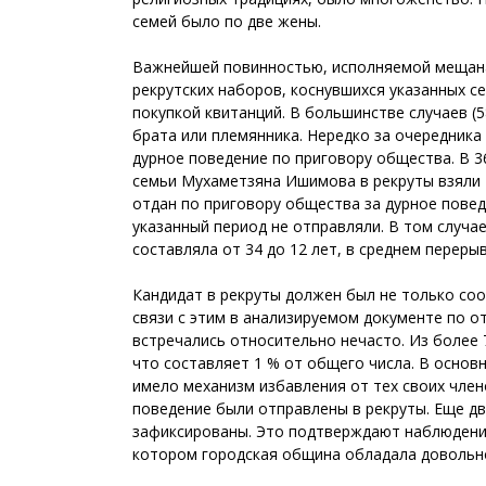
семей было по две жены.
Важнейшей повинностью, исполняемой мещанам
рекрутских наборов, коснувшихся указанных се
покупкой квитанций. В большинстве случаев (
брата или племянника. Нередко за очередника
дурное поведение по приговору общества. В 3
семьи Мухаметзяна Ишимова в рекруты взяли тр
отдан по приговору общества за дурное повед
указанный период не отправляли. В том случа
составляла от 34 до 12 лет, в среднем переры
Кандидат в рекруты должен был не только соо
связи с этим в анализируемом документе по о
встречались относительно нечасто. Из более 7
что составляет 1 % от общего числа. В основ
имело механизм избавления от тех своих член
поведение были отправлены в рекруты. Еще дв
зафиксированы. Это подтверждают наблюдения,
котором городская община обладала довольно