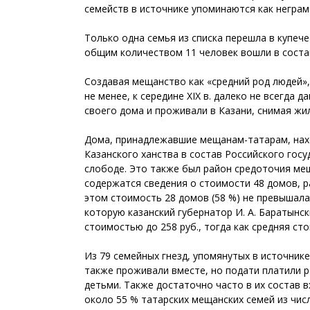
семейств в источнике упоминаются как неграмо
Только одна семья из списка перешла в купеч
общим количеством 11 человек вошли в состав
Создавая мещанство как «средний род людей»,
не менее, к середине XIX в. далеко не всегда
своего дома и проживали в Казани, снимая жил
Дома, принадлежавшие мещанам-татарам, нахо
Казанского ханства в состав Российского гос
слободе. Это также был район средоточия мещ
содержатся сведения о стоимости 48 домов, р
этом стоимость 28 домов (58 %) не превышала
которую казанский губернатор И. А. Баратынс
стоимостью до 258 руб., тогда как средняя ст
Из 79 семейных гнезд, упомянутых в источнике
также проживали вместе, но подати платили р
детьми. Также достаточно часто в их состав 
около 55 % татарских мещанских семей из чис