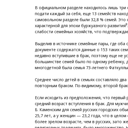
В официальном разделе находилось лишь три с
подати каждый за себя, еще 13 семейств наход
самовольном разделе были 32,8 % семей. Это
8
характерной для эпохи буржуазного развития
слабости семейных хозяйств, что подтвержда
Выделив в источнике семейные пары, где оба с
документе содержатся данные о 153 таких семь
недавно вступившие в брак, поэтому еще не у
большинстве семей было по одному ребенку, дв
многодетной была семья 73-летнего Фаткуллы 
Среднее число детей в семьях составляло два
повторным браком. По-видимому, второй брак 
Если исходить из предположения, что первый 
средний возраст вступления в брак. Для мужчи
Б. Каменским для семей русских городских обы
25,7 лет, а у женщин — 23,2 года, что в целом
более зрелом возрасте, чем в русских, зато 
религиозных традициях, было многоженство. 