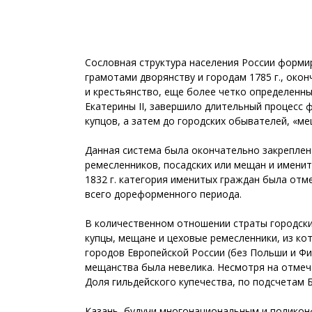
Сословная структура населения России форми
грамотами дворянству и городам 1785 г., око
и крестьянство, еще более четко определенн
Екатерины II, завершило длительный процесс
купцов, а затем до городских обывателей, «м
Данная система была окончательно закреплена
ремесленников, посадских или мещан и именит
1832 г. категория именитых граждан была отм
всего дореформенного периода.
В количественном отношении страты городских
купцы, мещане и цеховые ремесленники, из ко
городов Европейской России (без Польши и Фин
мещанства была невелика. Несмотря на отмеча
Доля гильдейского купечества, по подсчетам Б
Казань, будучи многонациональным и поликон