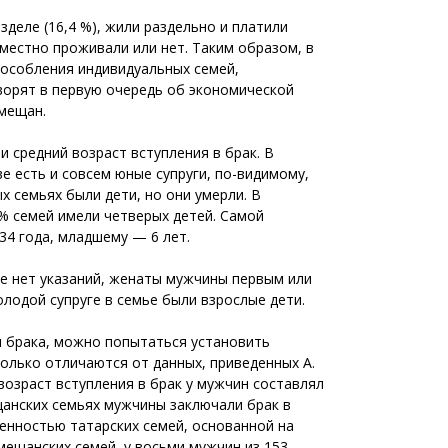
деле (16,4 %), жили раздельно и платили
вместно проживали или нет. Таким образом, в
бособления индивидуальных семей,
ворят в первую очередь об экономической
 мещан.
и средний возраст вступления в брак. В
ве есть и совсем юные супруги, по-видимому,
х семьях были дети, но они умерли. В
 % семей имели четверых детей. Самой
34 года, младшему — 6 лет.
ке нет указаний, женаты мужчины первым или
лодой супруге в семье были взрослые дети.
я брака, можно попытаться установить
колько отличаются от данных, приведенных А.
 возраст вступления в брак у мужчин составлял
ещанских семьях мужчины заключали брак в
бенностью татарских семей, основанной на
ещанских семей, у восьми мужчин из 153