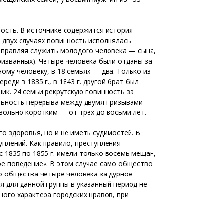
ость. В источнике содержится история
в двух случаях повинность исполнялась
отправляя служить молодого человека — сына,
ризванных). Четыре человека были отданы за
ому человеку, в 18 семьях — два. Только из
ди в 1835 г., в 1843 г. другой брат был
ик. 24 семьи рекрутскую повинность за
ельность перерыва между двумя призывами
овольно коротким — от трех до восьми лет.
о здоровья, но и не иметь судимостей. В
плений. Как правило, преступления
с 1835 по 1855 г. имели только восемь мещан,
ое поведение». В этом случае само общество
го общества четыре человека за дурное
я для данной группы в указанный период не
ого характера городских нравов, при