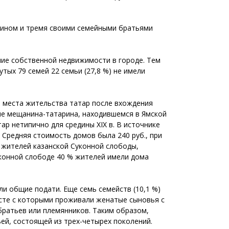
саином и тремя своими семейными братьями
чие собственной недвижимости в городе. Тем
утых 79 семей 22 семьи (27,8 %) не имели
 места жительства татар после вхождения
оме мещанина-татарина, находившемся в Ямской
ар нетипично для средины XIX в. В источнике
 Средняя стоимость домов была 240 руб., при
 жителей казанской Суконной слободы,
Суконной слободе 40 % жителей имели дома
ли общие подати. Еще семь семейств (10,1 %)
есте с которыми проживали женатые сыновья с
братьев или племянников. Таким образом,
ей, состоящей из трех-четырех поколений.