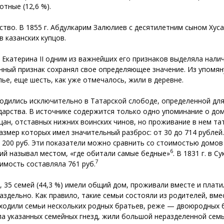
тные (12,6 %).
ество. В 1855 г. Абдулкарим Залюлиев с десятилетним сыном Ху
 казанских купцов.
 Екатерина II одним из важнейших его признаков выделяла нали
 данный признак сохранял свое определяющее значение. Из упомян
ье, еще шесть, как уже отмечалось, жили в деревне.
дились исключительно в Татарской слободе, определенной для
ударства. В источнике содержится только одно упоминание о д
ан, отставных нижних воинских чинов, но проживание в нем тат
азмер которых имел значительный разброс: от 30 до 714 рублей.
 200 руб. Эти показатели можно сравнить со стоимостью домов
6
кий называл местом, «где обитали самые бедные»
. В 1831 г. в 
7
оимость составляла 761 руб.
, 35 семей (44,3 %) имели общий дом, проживали вместе и плати
аздельно. Как правило, такие семьи состояли из родителей, вм
входили семьи нескольких родных братьев, реже — двоюродных 
ла указанных семейных гнезд, жили большой неразделенной семь