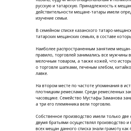
русскую и татарскую. Принадлежность к мещан
действительности мещане-татары имели опред
изучение семьи.
В семейном списке казанского татаро-мещанск
татарских мещанских семьях, в составе котор
Наиболее распространенным занятием мещан-та
правило, торговлей занимались все мужчины в
мелочным товаром, а также кожей, что истори
о торговле шапками, печеным хлебом, китайк
лавке.
На втором месте по частоте упоминания в ист
плотницким ремеслами. Среди ремесленных за
часовщике. Семейство Мустафы Заманова зан
а три его племянника вели торговлю.
Собственное производство имели только две с
двумя братьями осуществлял производство и 
всех мещан данного списка знали грамоту как 