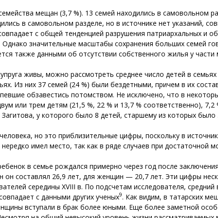
емейства мещан (3,7 %). 13 семей находились в самовольном раз
ились в самовольном разделе, но в источнике нет указаний, со
 совпадает с общей тенденцией разрушения патриархальных и о
. Однако значительные масштабы сохранения больших семей го
ется также данными об отсутствии собственного жилья у части
упруга живы, можно рассмотреть среднее число детей в семьях 
ях. Из них 37 семей (24 %) были бездетными, причем в их соста
спевшие обзавестись потомством. Не исключено, что в некоторы
ум или трем детям (21,5 %, 22 % и 13,7 % соответственно), 7,2
Загитова, у которого было 8 детей, старшему из которых было 
 человека, но это приблизительные цифры, поскольку в источни
нередко имел место, так как в ряде случаев при достаточной мо
ребенок в семье рождался примерно через год после заключени
н он составлял 26,9 лет, для женщин — 20,7 лет. Эти цифры нес
вателей середины XVIII в. По подсчетам исследователя, средний
9
 совпадает с данными других ученых
. Как видим, в татарских м
женщины вступали в брак более юными. Еще более заметной осо
Несмотря на общий невысокий уровень жизни рассматриваемых м