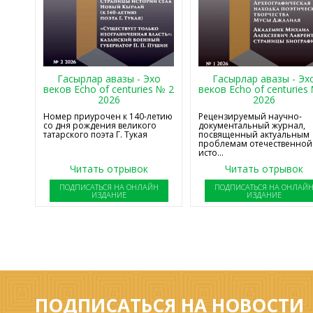
Гасырлар авазы - Эхо
Гасырлар авазы - Эх
веков Echo of centuries № 2
веков Echo of centuries
2026
2026
Номер приурочен к 140-летию
Рецензируемый научно-
со дня рождения великого
документальный журнал,
татарского поэта Г. Тукая
посвященный актуальным
проблемам отечественной
исто...
Читать отрывок
Читать отрывок
ПОДПИСАТЬСЯ НА ОНЛАЙН
ПОДПИСАТЬСЯ НА ОНЛАЙ
ИЗДАНИЕ
ИЗДАНИЕ
ПОДПИСАТЬСЯ НА НОВОСТИ