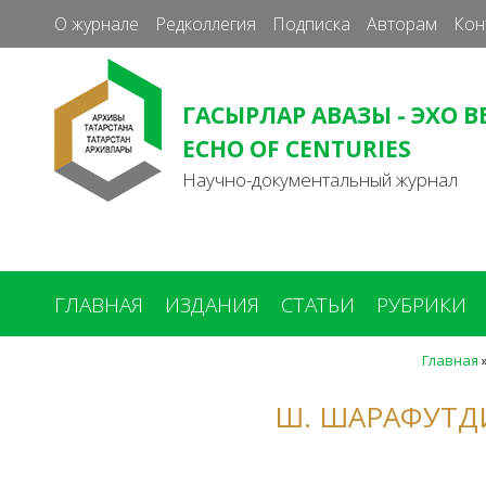
О журнале
Редколлегия
Подписка
Авторам
Кон
ГАСЫРЛАР АВАЗЫ - ЭХО В
ECHO OF CENTURIES
Научно-документальный журнал
ГЛАВНАЯ
ИЗДАНИЯ
СТАТЬИ
РУБРИКИ
Главная
Вы
здесь
Ш. ШАРАФУТД