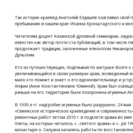
Так историк-краевед Анатолий Елдашев озаглавил свой 
пребыванию в нашем крае Иоанна Кронштадтского и вели
Читателям доцент Казанской духовной семинарии, лауре
известен как автор почти ста публикаций, в том числе п
продолжает традиции, заложенные епископом Никанором
Дульским.
Кто из путешествующих, подплывая по матушке-Волге к 
увеличивающийся в своих размерах храм, возведенный 
мало кто помнит и знает о его вдохновительнице и ус
Апфии (Анне Константиновне Юминой). Храм был освящен
раньше на его территории была похоронена игуменья Ап
В 1930-е гг. надгробие игуменьи было разрушено. 24 мая
«Свияжское историческое краеведение и современность
ремонтных работ летом 2010 г. в подклети храма во и
плиты, на которых читалось «…святого храма» и «…ря 19
монастыря о. Силуана начались работы по восстановле