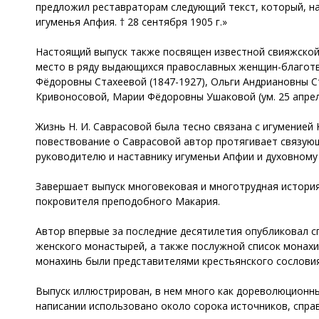
предложил реставраторам следующий текст, который, на
игуменья Апфия. † 28 сентября 1905 г.»
Настоящий выпуск также посвящен известной свияжской
место в ряду выдающихся православных женщин-благотво
Фёдоровны Стахеевой (1847-1927), Ольги Андриановны С
Кривоносовой, Марии Фёдоровны Ушаковой (ум. 25 апрел
Жизнь Н. И. Саврасовой была тесно связана с игуменией
повествование о Саврасовой автор протягивает связующ
руководителю и наставнику игуменьи Апфии и духовному 
Завершает выпуск многовековая и многотрудная история
покровителя преподобного Макария.
Автор впервые за последние десятилетия опубликовал 
женского монастырей, а также послужной список монахин
монахинь были представителями крестьянского сословия
Выпуск иллюстрирован, в нем много как дореволюционны
написании использовано около сорока источников, спра