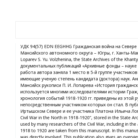
УДК 94(57) EDN EEGHHG Гражданская война на Севере глазами очевидца Платона Лопарева С. Ю. Волженина, Государственный архив Ханты-Мансийского автономного округа – Югры, г. Ханты-Мансийск, Российская Федерация The Civil War in the North through the eyes of eyewitness Platon Loparev S. Yu. Volzhenina, the State Archives of the Khanty-Mansi Autonomous Okrug – Yugra, Khanty-Mansiysk, the Russian Federation В конкурсе документальных публикаций «Архивные фонды – науке и краеведению», проведенном ГБУ «Государственный архив Республики Татарстан» в 2025 г., работа автора заняла 1 место в 5-й группе участников – специалисты архивных учреждений, краеведы, представители научной общественности, имеющие ученую степень кандидата (доктора) наук. Аннотация В публикации приведен фрагмент хранящейся в Государственном архиве Югры в г. Ханты-Мансийск рукописи П. И. Лопарева «История гражданской войны на Севере в 1918-1920 гг.». Рукопись в полном объеме не опубликована, однако активно используется многими исследователями истории Гражданской войны, в том числе в научном издании «Академическая история Югры» (2024). Детали и хронология событий 1918-1920 гг. приведены из этой рукописи. В рукописи Платон Ильич рассказывает о событиях восстановления Советской власти, непосредственным участником которых он стал. В публикации также приведена периодизация и историография истории Гражданской войны на Обь-Иртышском Севере и ее участника Платона Ильича Лопарева. Abstract This publication presents an excerpt from P. I. Loparev’s manuscript “The History of the Civil War in the North in 1918-1920”, stored in the State Archives of Yugra in Khanty-Mansiysk. This manuscript has not been published in its entirety, but it is actively used by many researchers of the Civil War, including in the academic publication Academic History of Yugra (2024). The details and chronology of the events from 1918 to 1920 are taken from this manuscript. In this manuscript, Platon Ilyich tells about the events leading up to the restoration of the Soviet power, in which he was directly involved. This publication also gives an overview of the chronology and historiography of the Civil War in the Ob-Irtysh North and its participant Platon Ilyich Loparev. Ключевые слова Гражданская война, Объ-Иртышский Север, Платон Лопарев, Самарово, Октябрьская революция, партизанское движение, советская власть, террор, антиколчаковские силы. Keywords The Civil War, the Ob-Irtysh North, Platon Loparev, Samara, the October Revolution, partisan movement, the Soviet power, terror, anti-Kolchak forces. В ноябре 1917 г. Октябрьская революция изменила государственный строй и привела к установлению в России власти рабочих и крестьян. Территория современной Югры с большим опозданием «догоняла» изменение политического строя. Советская власть на территории Югры была установлена в течение марта – апреля 1918 г., с постепенной сменой органов Временного правительства Советами. Однако, уже летом – в начале осени 1918 г. в Сибири развертывается Гражданская война. Власть переходит в руки Верховного правителя России А. В. Колчака. Большинство населения индифферентно отнеслось к происходившим изменениям, однако, вернувшиеся домой фронтовики и политические ссыльные были недовольны властью и собирали антиколчаковские силы для восстановления власти Советов. Одним из героев этого исторического периода был фронтовик, партизан Платон Лопарев – фигура, которую советская историография значительно мифологизировала и героизировала. Историки советского периода характеризовали его как руководителя партизанского движения на Обско-Иртышском Севере. Выходец из крестьянской среды, родился в с. Самарово (ныне – Ханты-Мансийск), благодаря своему известному дяде – Хрисанфу Мефодьевичу Лопареву, византиеведу, исследователю древнерусской литературы и автору первого краеведческого исследования об истории села «Самарово, село Тобольской г