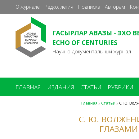
О журнале
Редколлегия
Подписка
Авторам
Кон
ГАСЫРЛАР АВАЗЫ - ЭХО В
ECHO OF CENTURIES
Научно-документальный журнал
ГЛАВНАЯ
ИЗДАНИЯ
СТАТЬИ
РУБРИКИ
Главная
»
Статьи
»
С. Ю. Вол
Вы
здесь
С. Ю. ВОЛЖЕН
ГЛАЗАМИ