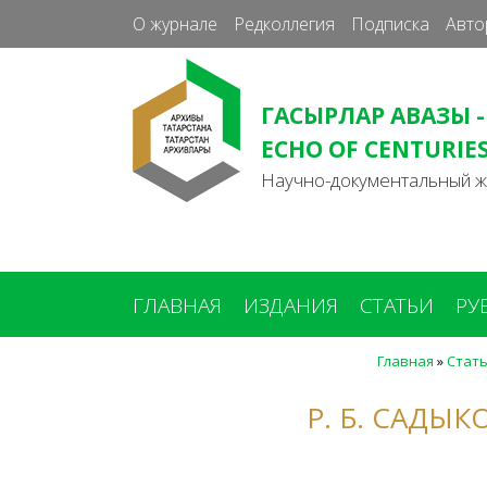
О журнале
Редколлегия
Подписка
Авто
ГАСЫРЛАР АВАЗЫ -
ECHO OF CENTURIE
Научно-документальный 
ГЛАВНАЯ
ИЗДАНИЯ
СТАТЬИ
РУ
Главная
»
Стат
Вы
здесь
Р. Б. САДЫ