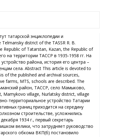
растными» председателями колхозов были Гайфуллин (1870 года рождения, колхоз им. Маркса) и Мирза Гатин (1887 года рождения, колхоз «Октябрина»), самыми молодыми – Петр Макаров (колхоз «Красная Звезда») и Шакир Гайсин (колхоз «Кзыл кустарь»), оба 1913 года рождения. В 1935 г. в стране возникло «стахановское движение», которое охватило и Татарскую республику. Газета «Клич ударника» (орган Тельманского райкома ВКП(б) и райисполкома) от 22 апреля 1938 г. опубликовала постановление совместного заседания бюро райкома партии и президиума рай- исполкома. В нем говорилось, что, обсудив обращение тружеников колхозов «Сунча», им. Сталина, им. Пинина, «Коминтерн», «Комбайн», «Яшь куч», совхозов и тракторных бригад МТС о проведении стахановской пятидневки, было принято решение одобрить инициативу и объявить с 24 по 28 апреля 1938 г. стахановскую пятидневку на лучшее проведение весеннего сева. Бюро райкома и президиум призвали всех на основе «беспощадного разоблачения враждебных элементов, обеспечить высококачественное и свое­временное выполнение условий социалистического договора трех республик (Татарской, Чувашской и Мордовской АССР), а также межрайонного договора (Тельманского, Аксубаевского и Октябрьского районов) и договоров между отдельными колхозами, бригадами, звеньями, рабочими и колхозниками»9. Как видим, вполне в духе того времени – борьба с «врагами народа», с одной стороны, и трудовой энтузиазм – с другой. Среди архивных документов сохранились характеристики, составленные на передовые колхозы, руководителей хозяйств и отдельных колхозников. Все представленные ниже колхозы (см. таблицу № 2) выдвигались руководством района на республиканскую премию, а колхоз «Сунча», кроме того, соревновался за право участия на Всесоюзной сельскохозяйственной выставке. Таблица № 2. Передовые колхозы Тельманского района в 1939 г.11 Название колхоза Количество хозяйств Характеристика хозяйства Национальный состав Средняя урожайность «Заря» Трудолюбовского сельсовета 37 Данные отсутствуют русские 18 ц «Борьба» Сунчелеевского сельсовета 42 107 голов овец, 31 лошадь чуваши 17,73 ц им. Ленина Октябрьского сельсовета 38 Дан