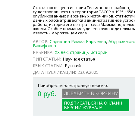
Статья посвящена истории Тельманского района,
существовавшего на территории ТАССР в 1935-1958 г
опубликованных и архивных источников, статистич
данных рассматриваются административное устро
района, история его центра – села Мамыково, колхо
школы. Особое внимание уделено руководителям р
известным уроженцам села.
АВТОР:
Садыкова Римма Барыевна
,
Абдрахимов
Вакифовна
РУБРИКА:
ХХ век: страницы истории
ТИП СТАТЬИ:
Научная статья
ЯЗЫК СТАТЬИ:
Русский
ДАТА ПУБЛИКАЦИИ:
23.09.2025
Приобрести электронную версию:
0 руб.
ПОДПИСАТЬСЯ НА ОНЛАЙН
ВЕРСИИ ЖУРНАЛА