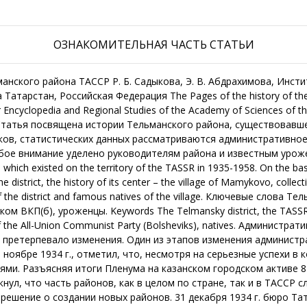
ОЗНАКОМИТЕЛЬНАЯ ЧАСТЬ СТАТЬИ
нгуши, Старое Альметьево, Тюрнясево, Чувашский Тимерлек), восемь деревень (Берлек-Михайловка, Зюзеево, Новое Альметьево, Русский Тимерлек, Сосновка, Старая Русская Амзя, Старая Татарская Амзя, Турнояс). Их история неразрывно связана с историей Тельманского района. Центр Тельманского района находился в с. Мамыково, расположенном в 30 км к северо-западу от г. Нурлат на р. Большая Сульча. Село основано в первой половине XVIII в. и в дореволюционных источниках известно также под названием Успенское. До 1860-х гг. в сословном отношении жители делились на помещичьих и государственных крестьян, основными занятиями которых являлись земледелие и скотоводство. Первым помещиком-землевладельцем, поселившимся в Мамыково в 1767-1768 гг., стал генерал-майор Афанасий Малахов. В 1777 г. на средства вдовы помещика Марфы Яковлевны была построена деревянная церковь Успения Пресвятой Богородицы, в 1862 г. при ней открылась церковно-приходская школа, куда приняли 27 мальчиков (в 1895 г. обучались уже 41 мальчик и 18 девочек). С 1870 г. действовала земская школа, которая в 1878 г. стала министерской (в 1906 г. здесь обучались 79 мальчиков и 52 девочки)3. С 1870-х гг. имение Мамыково обустраивалось действительным статским советником А. А. Шульцем (1855-1922). Прогрессивный помещик Александр Александрович Шульц владел в Чистопольском уезде землей и лесом. На территории имения находились три водяные мельницы, базарная площадь, трактирное заведение, а в Чистопольском уезде – 4 105 десятин земли. Имение включало два деревянных дома (в советский период в них располагался детский сад, в 2000 г. учреждение отселили, а деревянные постройки снесли), кирпичную хозяйственную постройку, ограду с аркой въездных ворот, парк. В августе 1899 г. проездом в имение жены в Чистопольском уезде к А. А. Шульцу заезжал П. А. Столыпин. По приглашению П. А. Столыпина А. А. Шульц позже служил чиновником в Министерстве земледелия и государственных имуществ, состоял членом совета Главного управления землеустройства и земледелия, который занимался продвижением столыпинских аграрных реформ. После революции 1917 г. Александр Александрович не покинул родину, а продолжил работать при советской власти, возглавляя до своей кончины Сельскохозяйственный ученый комитет4. К началу XX в. в селе имелось две крупообдирки, четыре мелочные лавки, по вторникам работал базар. В этот период земельный надел сельской общины составлял 417 десятин. В годы революции 1905-1907 гг. в селе происходили крупные крестьянские выступления, носившие социально-экономический характер. Во время Гражданской войны село также оказалось в центре военных событий – здесь размещались войска Колчака и белочехов, на окраине села были вырыты окопы. До 1920 г. село входило в состав Старо-Мокшинской волости Чистопольского уезда Казанской губернии. С 1920 г. вошло в состав Чистопольского кантона ТАССР, с 10 августа 1930 г. в Октябрьский район, с 10 февраля 1935 г. до 16 июля 1958 г. являлось центром Тельманского района, а после его упразднения вновь было отнесено к Октябрьскому району (с 10 декабря 1997 г. район переименован в Нурлатский). Численность населения села не отличалась стабильностью, в отдельные периоды истории наблюдался демографический подъем, а порой и резкое падение (см. таблицу № 1). Этнический состав села разнообразный: русские составляют 52 %, татары – 22 %, чуваши – 19 %. Таблица № 1. Динамика численности населения с. Мамыково5 Год Количество населения (чел.) Год Количество населения (чел.) 1782 204 души мужского пола 1949 1 936 1859 994 1958 1 304 1897 1 464 1970 1 637 1908 1 618 1979 1 319 1920 1 935 1989 1 180 1926 1 429 2002 1 427 1938 1 894 2010 1 381 С началом коллективизации в селе были организованы колхозы «Красный строитель» (председатель – М. К. Андреев) и «1 августа» (председатель – С. Ф. Ульянин), которые в 1930 г. объединились в колхоз «Смычка», позднее переименованный в колхоз им. Кирова. С 1957 г. село находилось в составе совхоза «Тюрнясевский»6. В 1935 г. в составе Тельманского района насчитывалось 78 населенных пунктов, которые административно были объединены в 27 сельсоветов. Фонд пахотной земли района составлял 4 765 га. Их обработкой занимались 53 колхоза. Население составляло 31,4 тыс. человек, в том числе 13,6 тыс. татар, 16 тыс. русских, 1,8 тыс. прочих этносов7. В феврале 1936 г. была организована Тельманская машинно-тракторная станция (МТС), которая обслуживала 52 колхоза района. По состоянию на 1 января 1938 г. на ее балансе находилось 45 тракторов, 19 комбайнов, 18 сеялок, 35 плуга. Было организовано 12 тракторных бригад, одна из которых – женская (в составе трех тракторов)8. Самыми «воз