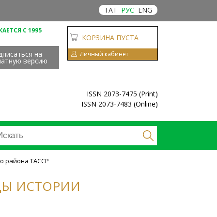
ТАТ
РУС
ENG
АЕТСЯ С 1995
КОРЗИНА ПУСТА
дписаться на
Личный кабинет
чатную версию
ISSN 2073-7475 (Print)
ISSN 2073-7483 (Online)
го района ТАССР
ИЦЫ ИСТОРИИ