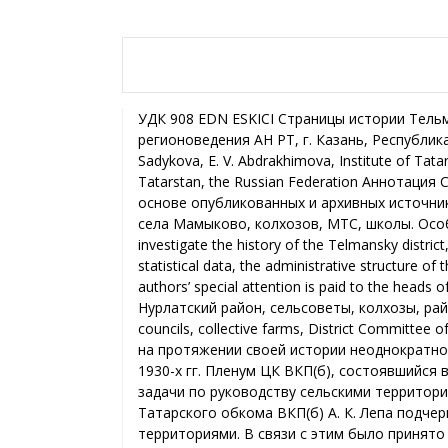
УДК 908 EDN ESKICI Страницы истории Тельманского района ТАССР Р. Б. Садыкова, Э. В. Абдрахимова, Институт татарской энциклопедии и регионоведения АН РТ, г. Казань, Республика Татарстан, Российская Федерация The Pages of the history of the Telmansky district of the TASSR R. B. Sadykova, E. V. Abdrakhimova, Institute of Tatar Encyclopedia and Regional Studies of the Academy of Sciences of the Republic of Tatarstan, Kazan, the Republic of Tatarstan, the Russian Federation Аннотация Статья посвящена истории Тельманского района, существовавшего на территории ТАССР в 1935-1958 гг. На основе опубликованных и архивных источников, статистических данных рассматриваются административное устройство района, история его центра – села Мамыково, колхозов, МТС, школы. Особое внимание уделено руководителям района и известным уроженцам села. Abstract This article is devoted to investigate the history of the Telmansky district, which existed on the territory of the TASSR in 1935-1958. On the basis of the published and archival sources, statistical data, the administrative structure of the district, the history of its center – the village of Mamykovo, collective farms, MTS, schools are described. The authors’ special attention is paid to the heads of the district and famous natives of the village. Ключевые слова Тельманский район, ТАССР, село Мамыково, Нурлатский район, сельсоветы, колхозы, райком ВКП(б), уроженцы. Keywords The Telmansky district, the TASSR, Mamykovo village, Nurlatsky district, village councils, collective farms, District Committee of the All-Union Communist Party (Bolsheviks), natives. Административно-тер­риториаль­ное устройство Татарии на протяжении своей истории неоднократно претерпевало изменения. Один из этапов изменения административных границ приходится на середину 1930-х гг. Пленум ЦК ВКП(б), состоявшийся в ноябре 1934 г., отметил, что, несмотря на серьезные успехи в колхозном строительстве, усложнились задачи по руководству сельскими территориями. Разъясняя итоги Пленума на казанском городском активе 8 декабря 1934 г., первый секретарь Татарского обкома ВКП(б) А. К. Лепа подчеркнул, что часть районов, как в целом по стране, так и в ТАССР слишком велики, что затрудняет руководство территориями. В связи с этим было принято решение о создании новых районов. 31 декабря 1934 г. бюро Татарского обкома ВКП(б) постановило ходатайствовать перед ЦК партии об утверждении тринадцати новых административных районов. Позднее список дополнился еще четыремя районами, в числе которых был и Тельманский1. Тельманский район ТАССР был образован 10 февраля 1935 г. До 1920 г. территория района относилась к Спасскому и Чистопольскому уездам Казанской губернии, с 1920 г. – к Спасскому и Чистопольскому кантонам ТАССР, с 1930 г. – к Аксубаевскому, Билярскому и Октябрьскому районам ТАССР2. 27 населенных пунктов современного Нурлатского района (с 1930 г. Октябрьский) в 1935-1958 гг. находились в составе Тельманского района. В их числе 10 поселков (Бутаиха, Гайтанского отделения совхоза, Красномайский, Нариманова, Октябрина, Первой бригады совхоза, Петровский, Рождественский, Стекольный, Юган), девять сел (Елаур, Кирпичное, Кичкальня, Мамыково, Новая Амзя, Селе