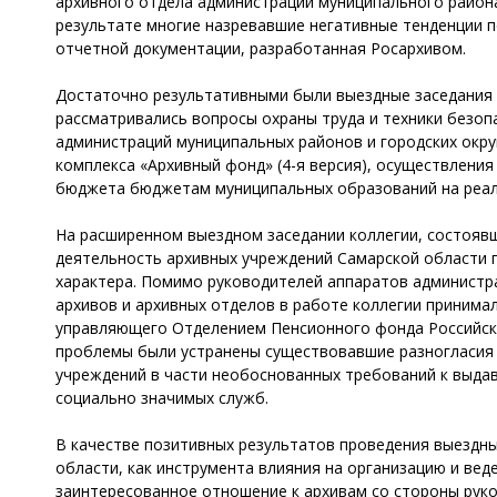
архивного отдела администрации муниципального района 
результате многие назревавшие негативные тенденции п
отчетной документации, разработанная Росархивом.
Достаточно результативными были выездные заседания кол
рассматривались вопросы охраны труда и техники безоп
администраций муниципальных районов и городских окру
комплекса «Архивный фонд» (4-я версия), осуществлени
бюджета бюджетам муниципальных образований на реали
На расширенном выездном заседании коллегии, состоявш
деятельность архивных учреждений Самарской области п
характера. Помимо руководителей аппаратов администра
архивов и архивных отделов в работе коллегии принимал
управляющего Отделением Пенсионного фонда Российско
проблемы были устранены существовавшие разногласия 
учреждений в части необоснованных требований к выда
социально значимых служб.
В качестве позитивных результатов проведения выездн
области, как инструмента влияния на организацию и ве
заинтересованное отношение к архивам со стороны руко