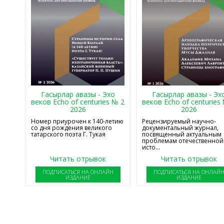
Гасырлар авазы - Эхо
Гасырлар авазы - Эх
веков Echo of centuries № 2
веков Echo of centuries
2026
2026
Номер приурочен к 140-летию
Рецензируемый научно-
со дня рождения великого
документальный журнал,
татарского поэта Г. Тукая
посвященный актуальным
проблемам отечественной
исто...
Читать отрывок
Читать отрывок
ПОДПИСАТЬСЯ НА ОНЛАЙН
ПОДПИСАТЬСЯ НА ОНЛАЙ
ИЗДАНИЕ
ИЗДАНИЕ