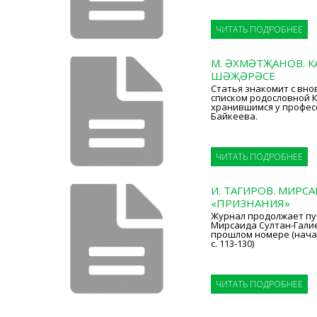
ЧИТАТЬ ПОДРОБНЕЕ
М. ӘХМӘТҖАНОВ. К
ШӘҖӘРӘСЕ
Статья знакомит с вн
списком родословной К
хранившимся у профес
Байкеева.
ЧИТАТЬ ПОДРОБНЕЕ
И. ТАГИРОВ. МИРСА
«ПРИЗНАНИЯ»
Журнал продолжает п
Мирсаида Султан-Гали
прошлом номере (начало 
с. 113-130)
ЧИТАТЬ ПОДРОБНЕЕ