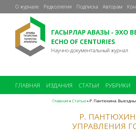
О журнале
Редколлегия
Подписка
Авторам
Кон
ГАСЫРЛАР АВАЗЫ - ЭХО В
ECHO OF CENTURIES
Научно-документальный журнал
ГЛАВНАЯ
ИЗДАНИЯ
СТАТЬИ
РУБРИКИ
Главная
»
Статьи
»
Р. Пантюхина. Выездны
Вы
здесь
Р. ПАНТЮХИН
УПРАВЛЕНИЯ Г