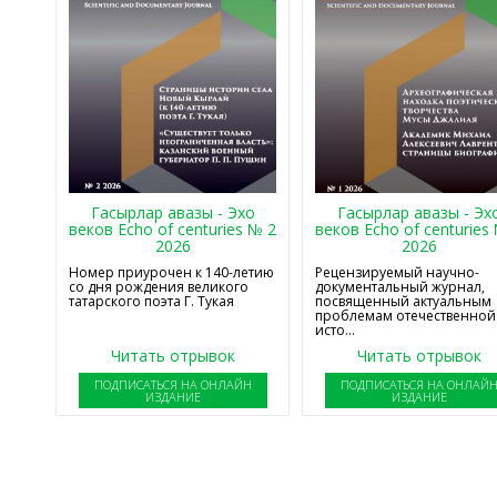
Гасырлар авазы - Эхо
Гасырлар авазы - Эх
веков Echo of centuries № 2
веков Echo of centuries
2026
2026
Номер приурочен к 140-летию
Рецензируемый научно-
со дня рождения великого
документальный журнал,
татарского поэта Г. Тукая
посвященный актуальным
проблемам отечественной
исто...
Читать отрывок
Читать отрывок
ПОДПИСАТЬСЯ НА ОНЛАЙН
ПОДПИСАТЬСЯ НА ОНЛАЙ
ИЗДАНИЕ
ИЗДАНИЕ