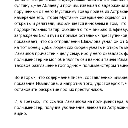
султану Джан Аблаеву и прочим, извещал о задержании зд
порученный от него Мустакиму товар привез из Астрахан
намерение его, чтобы Мустаким совершенно скрылся от 
открыты и делатели, изобличается виновным в том, что
подозрительных татар, объявил о том Бикбаю Шафиеву,
заграждены были пути к поимке остальных преступников
показывает, что об отправлении Шакулова узнал он от 
на тот конец. Дабы людей сих скорей узнать и открыть 
Измайлов причастен к делу сему, ибо у него оказалась 
полицмейстер не мог объявлять сей важной тайны Измай
таковое разглашение господином полицмейстером тайны 
Во-вторых, что содержание писем, составленных Бикба
показание Измайлова, а напротив того, удостоверяют, 
остановить раскрытие прочих преступников.
И, в-третьих, что ссылка Измайлова на полицмейстера, 
полицмейстер, получив увольнение, выехал из Астрахани,
видно.