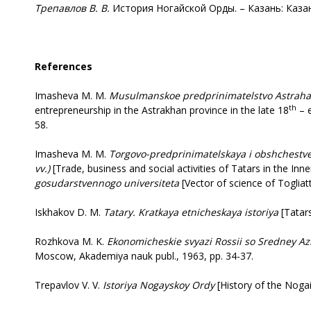
Трепавлов
В. В.
История Ногайской Орды. – Казань: Казан
References
Imasheva M. M.
Musulmanskoe
predprinimatelstvo Astrahans
th
entrepreneurship in the Astrakhan province in the late 18
– e
58.
Imasheva M. M.
Torgovo-predprinimatelskaya
i obshchestve
vv.)
[Trade, business and social activities of Tatars in the Inn
gosudarstvennogo universiteta
[Vector of science of Togliatt
Iskhakov D. M.
Tatary. Kratkaya etnicheskaya istoriya
[Tatars
Rozhkova M. K.
Ekonomicheskie
svyazi Rossii so Sredney Az
Moscow, Akademiya nauk publ., 1963, pp. 34-37.
Trepavlov V. V.
Istoriya
Nogayskoy Ordy
[History of the Noga