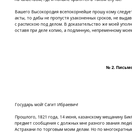
Вашего Высокородия всепокорнейше прошу кому следует
акты, то дабы не пропустя узаконенных сроков, не выда
с распискою под делом. В доказательство же моей упо
оставя при деле копию, а подлинную, непременному мое
№ 2. Письм
Государь мой! Сагит Ибраевич!
Прошлого, 1821 года, 14 июня, казанскому мещанину Би
предмет сообщения с должных мне разного звания людей
Астрахани по торговым моим делам. Но по многократным