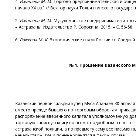
4.
Имашева
М. М.
Торгово-предпринимательская и общест
начало ХХ вв.) // Вектор науки Тольяттинского государств
5.
Имашева
М. М.
Мусульманское предпринимательство Аст
– Астрахань: Издательство Р. Сорокина, 2015. – С. 56-58.
6.
Рожкова М. К.
Экономические связи России со Средней Ази
№ 1. Прошение казанского 
Казанский первой гильдии купец Муса Апанаев 30 апрел
вместо прежде бывшего по торговым оборотам прикащик
распоряжение вверенного капитала уполномоченную дове
торговую записную книгу во всем с подробным от него 
астраханской полиции, а по предмету сему все письменн
начальством, где и поныне хранятся в таком случае.