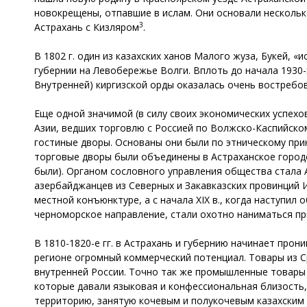
новокрещены, отпавшие в ислам. Они основали несколько
3
Астрахань с Кизляром
.
В 1802 г. один из казахских ханов Малого жуза, Букей, 
губернии на Левобережье Волги. Вплоть до начала 1930-
Внутренней) киргизской орды оказалась очень востребо
Еще одной значимой (в силу своих экономических успехо
Азии, ведших торговлю с Россией по Волжско-Каспийском
гостиные дворы. Основаны они были по этническому принц
торговые дворы были объединены в Астраханское городс
были). Органом сословного управления общества стала 
азербайджанцев из Северных и Закавказских провинций И
местной конъюнктуре, а с начала XIX в., когда наступил
черноморское направление, стали охотно наниматься пр
В 1810-1820-е гг. в Астрахань и губернию начинает про
регионе огромный коммерческий потенциал. Товары из С
внутренней России. Точно так же промышленные товары
которые давали языковая и конфессиональная близость
территорию, занятую кочевым и полукочевым казахским 