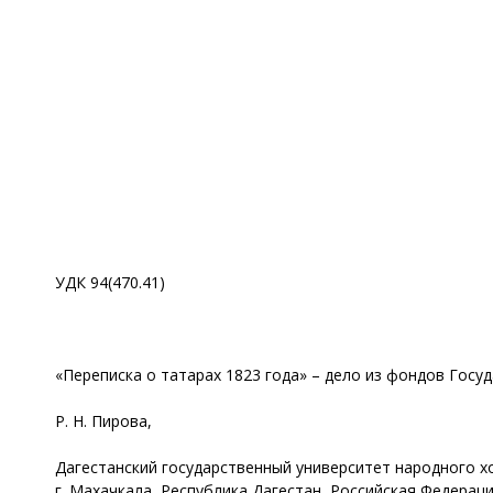
УДК 94(470.41)
«Переписка о татарах 1823 года» – дело из фондов Госу
Р. Н. Пирова,
Дагестанский государственный университет народного х
г. Махачкала, Республика Дагестан, Российская Федерац