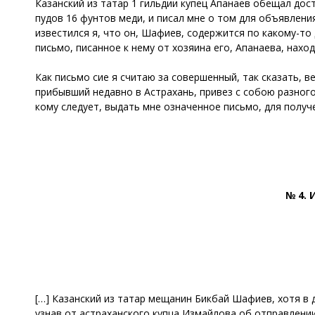
Казанский из татар 1 гильдии купец Апанаев обещал дос
пудов 16 фунтов меди, и писал мне о том для объявлен
известился я, что он, Шафиев, содержится по какому-то 
письмо, писанное к нему от хозяина его, Апанаева, нах
Как письмо сие я считаю за совершенный, так сказать, в
прибывший недавно в Астрахань, привез с собою разног
кому следует, выдать мне означенное письмо, для получ
№ 4. 
[…] Казанский из татар мещанин Бикбай Шафиев, хотя в 
узнав от астраханского купца Измайлова об отправлении