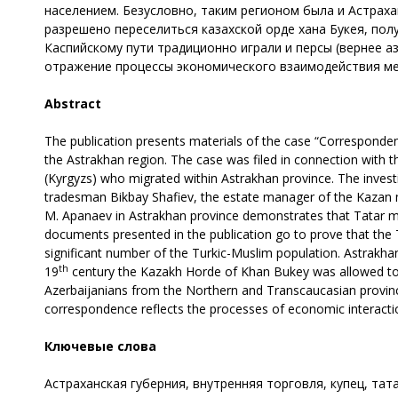
населением. Безусловно, таким регионом была и Астраха
разрешено переселиться казахской орде хана Букея, по
Каспийскому пути традиционно играли и персы (вернее а
отражение процессы экономического взаимодействия ме
Abstract
The publication presents materials of the case “Corresponden
the Astrakhan region. The case was filed in connection with 
(Kyrgyzs) who migrated within Astrakhan province. The inves
tradesman Bikbay Shafiev, the estate manager of the Kazan 
M. Apanaev in Astrakhan province demonstrates that Tatar m
documents presented in the publication go to prove that the Ta
significant number of the Turkic-Muslim population. Astrakhan
th
19
century the Kazakh Horde of Khan Bukey was allowed to m
Azerbaijanians from the Northern and Transcaucasian provinces 
correspondence reflects the processes of economic interacti
Ключевые слова
Астраханская губерния, внутренняя торговля, купец, тат