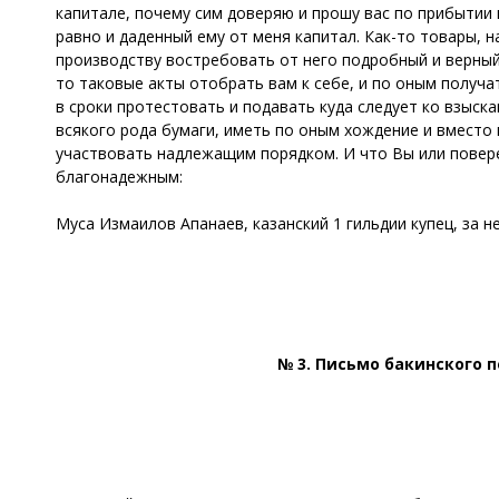
капитале, почему сим доверяю и прошу вас по прибыти
равно и даденный ему от меня капитал. Как-то товары, н
производству востребовать от него подробный и верный 
то таковые акты отобрать вам к себе, и по оным получат
в сроки протестовать и подавать куда следует ко взыск
всякого рода бумаги, иметь по оным хождение и вместо 
участвовать надлежащим порядком. И что Вы или поверен
благонадежным:
Муса Измаилов Апанаев, казанский 1 гильдии купец, за н
№ 3. Письмо бакинского 