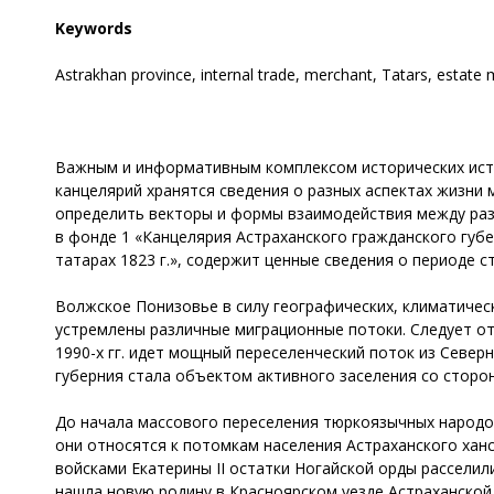
Keywords
Astrakhan province, internal trade, merchant, Tatars, estate 
Важным и информативным комплексом исторических источ
канцелярий хранятся сведения о разных аспектах жизни 
определить векторы и формы взаимодействия между раз
в фонде 1 «Канцелярия Астраханского гражданского губе
татарах 1823 г.», содержит ценные сведения о периоде
Волжское Понизовье в силу географических, климатичес
устремлены различные миграционные потоки. Следует отм
1990-х гг. идет мощный переселенческий поток из Северно
губерния стала объектом активного заселения со сторо
До начала массового переселения тюркоязычных народов
они относятся к потомкам населения Астраханского хан
войсками Екатерины II остатки Ногайской орды расселил
нашла новую родину в Красноярском уезде Астраханской