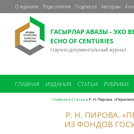
О журнале
Редколлегия
Подписка
Авторам
Кон
ГАСЫРЛАР АВАЗЫ - ЭХО В
ECHO OF CENTURIES
Научно-документальный журнал
ГЛАВНАЯ
ИЗДАНИЯ
СТАТЬИ
РУБРИКИ
Главная
»
Статьи
»
Р. Н. Пирова. «Перепис
Вы
здесь
Р. Н. ПИРОВА. «
ИЗ ФОНДОВ ГОС