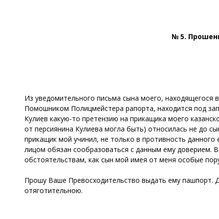
№ 5. Прошен
Из уведомительного письма сына моего, находящегося в
Помошником Полицмейстера рапорта, находится под зап
Кулиев какую-то претензию на прикащика моего казанск
от персиянина Кулиева могла быть) относилась не до сы
прикащик мой учинил, не только в противность данного
лицом обязан сообразоваться с данным ему доверием. В
обстоятельствам, как сын мой имея от меня особые пор
Прошу Ваше Превосходительство выдать ему пашпорт. Д
отяготительною.