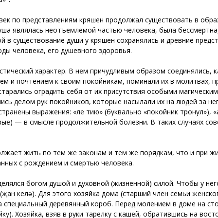
век по представлениям кряшен продолжал существовать в образ
Душа являлась неотъемлемой частью человека, была бессмертна
ой в существование души у кряшен сохранялись и древние предс
ы человека, его душевного здоровья.
стический характер. В нем причудливым образом соединялись, 
ем и почтением к своим покойникам, поминали их в молитвах, 
 старались оградить себя от их присутствия особыми магическ
ись делом рук покойников, которые насылали их на людей за н
транены выражения: «үле тию» (буквально «покойник тронул»), «а
твые) — в смысле продолжительной болезни. В таких случаях с
олжает жить по тем же законам и тем же порядкам, что и при 
анных с рождением и смертью человека.
лялся богом душой и духовной (жизненной) силой. Чтобы у нег
ан келәү). Для этого хозяйка дома (старший член семьи женско
 специальный деревянный короб. Перед молением в доме на сто
ку). Хозяйка, взяв в руки тарелку с кашей, обратившись на вост