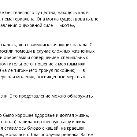
е бестелесного существа, находясь как в
, нематериальна. Она могла существовать вне
тавления о духовной силе — «коте»,
казалось, два взаимоисключающих начала. С
просили помощи в случае сложных жизненных
ими оберегами и совершением специальных
епочтительное отношение к мертвым или
ңа үле тигән» (его тронул покойник) — в
овершали моления, посвященные мертвым,
жизни. Это представление можно обнаружить
о было хорошее здоровье и долгая жизнь,
го пола) варила жертвенную кашу и шила
л ставилось блюдо с кашей, на краешек
ок, молилась о благополучии ребенка. Затем