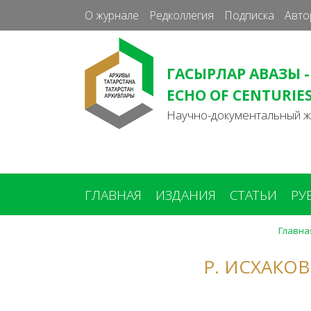
О журнале
Редколлегия
Подписка
Авто
ГАСЫРЛАР АВАЗЫ -
ECHO OF CENTURIE
Научно-документальный 
ГЛАВНАЯ
ИЗДАНИЯ
СТАТЬИ
РУ
Главна
Вы
здесь
Р. ИСХАКО