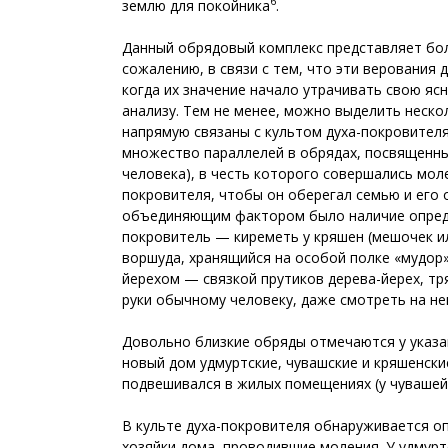
6
землю для покойника
.
Данный обрядовый комплекс представляет бол
сожалению, в связи с тем, что эти верования
когда их значение начало утрачивать свою яс
анализу. Тем не менее, можно выделить неско
напрямую связаны с культом духа-покровителя
множество параллелей в обрядах, посвященных
человека), в честь которого совершались мо
покровителя, чтобы он оберегал семью и его 
объединяющим фактором было наличие определ
покровитель — киреметь у кряшен (мешочек и
воршуда, хранящийся на особой полке «мудор»
йерехом — связкой прутиков дерева-йерех, тр
руки обычному человеку, даже смотреть на не
Довольно близкие обряды отмечаются у указан
новый дом удмуртские, чувашские и кряшенски
подвешивался в жилых помещениях (у чувашей 
В культе духа-покровителя обнаруживается 
хозяйки дома, проводившие моления. У удмурт