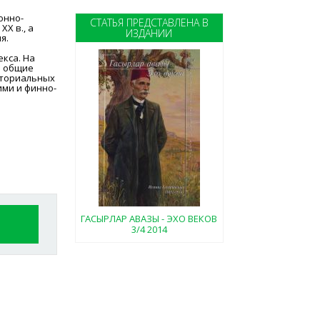
онно-
СТАТЬЯ ПРЕДСТАВЛЕНА В
Х в., а
ИЗДАНИИ
я.
кса. На
ы общие
иториальных
ими и финно-
ГАСЫРЛАР АВАЗЫ - ЭХО ВЕКОВ
3/4 2014