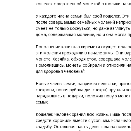
кошелек с жертвенной монетой относили на чер
У каждого члена семьи был свой кошелек. Эти
после совершаемых семейных молений неприкос
смеет не только коснуться, но даже взглянуть
дома, совершавшая моление, но и она могла п
Пополнение капитала киреметя осуществлялос
эти моления проходили в начале зимы. Они ва
монете. Хозяйка, обходя стол, совершала мо
Помолившись, монеты собирали и относили на 
4
для здоровья человека
.
Новые члены семьи, например невестки, прино
свекрови, новая рубаха для свекра) вручали х
нарядившись в подарки, положив новую монету
семью.
Кошелек человек хранил всю жизнь. Лишь пос
средств хоронили вместе с усопшим. Если чело
свадьбу. Остальная часть денег шла на помин