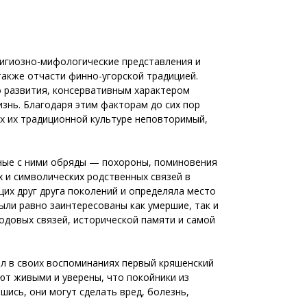
лигиозно-мифологические представления и
также отчасти финно-угорской традицией.
о развития, консервативным характером
знь. Благодаря этим факторам до сих пор
х их традиционной культуре неповторимый,
нные с ними обряды — похороны, поминовения
 и символических родственных связей в
их друг друга поколений и определяла место
ыли равно заинтересованы как умершие, так и
одовых связей, исторической памяти и самой
ил в своих воспоминаниях первый кряшенский
ют живыми и уверены, что покойники из
шись, они могут сделать вред, болезнь,