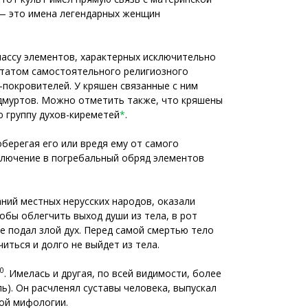
 — это имена легендарных женщин
массу элементов, характерных исключительно
льтатом самостоятельного религиозного
покровителей. У кряшен связанные с ним
 удмуртов. Можно отметить также, что кряшены
 группу духов-киреметей
*
.
берегая его или вредя ему от самого
включение в погребальный обряд элементов
ний местных нерусских народов, оказали
обы облегчить выход души из тела, в рот
е подал злой дух. Перед самой смертью тело
иться и долго не выйдет из тела.
0
. Имелась и другая, по всей видимости, более
ь). Он расчленял суставы человека, выпускал
кой мифологии.