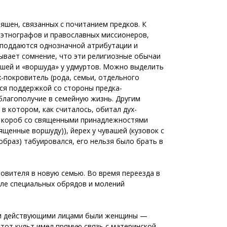
яшен, связанных с почитанием предков. К
ы этнографов и православных миссионеров,
ы поддаются однозначной атрибутации и
ывает сомнение, что эти религиозные обычаи
ашей и «воршуда» у удмуртов. Можно выделить
-покровитель (рода, семьи, отдельного
ся поддержкой со стороны предка-
благополучие в семейную жизнь. Другим
 котором, как считалось, обитал дух-
ой короб со священными принадлежностями
щенные воршуду)), йерех у чувашей (кузовок с
(образ) табуировался, его нельзя было брать в
овителя в новую семью. Во время переезда в
сле специальных обрядов и молений
ыми действующими лицами были женщины —
тот культ имел прямую связь с материнской