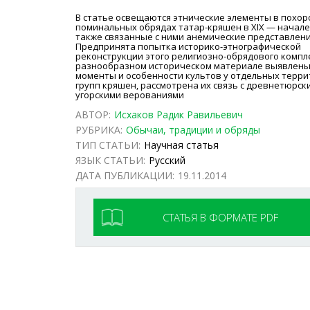
В статье освещаются этнические элементы в похор
поминальных обрядах татар-кряшен в XIX — начале Х
также связанные с ними анемические представлени
Предпринята попытка историко-этнографической
реконструкции этого религиозно-обрядового компле
разнообразном историческом материале выявлен
моменты и особенности культов у отдельных терр
групп кряшен, рассмотрена их связь с древнетюрск
угорскими верованиями
АВТОР:
Исхаков Радик Равильевич
РУБРИКА:
Обычаи, традиции и обряды
ТИП СТАТЬИ:
Научная статья
ЯЗЫК СТАТЬИ:
Русский
ДАТА ПУБЛИКАЦИИ:
19.11.2014
СТАТЬЯ В ФОРМАТЕ PDF