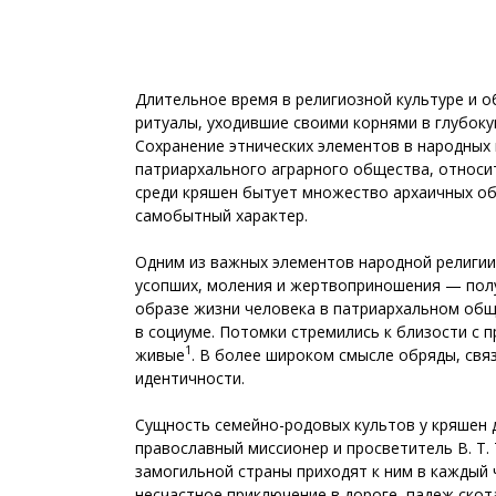
Длительное время в религиозной культуре и 
ритуалы, уходившие своими корнями в глубоку
Сохранение этнических элементов в народных
патриархального аграрного общества, относи
среди кряшен бытует множество архаичных об
самобытный характер.
Одним из важных элементов народной религии
усопших, моления и жертвоприношения — полу
образе жизни человека в патриархальном общ
в социуме. Потомки стремились к близости с 
1
живые
. В более широком смысле обряды, свя
идентичности.
Сущность семейно-родовых культов у кряшен 
православный миссионер и просветитель В. Т.
замогильной страны приходят к ним в каждый ч
несчастное приключение в дороге, падеж скот