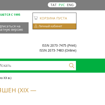
ТАТ
РУС
ENG
АЕТСЯ С 1995
КОРЗИНА ПУСТА
дписаться на
Личный кабинет
чатную версию
ISSN 2073-7475 (Print)
ISSN 2073-7483 (Online)
 ХХ в.)
ШЕН (XIX —