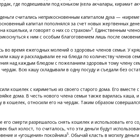
дак, где подвешивали под коньком (келәү акчалары, кирәмәт ак
 деньги считались неприкосновенным капиталом духа — «киреме
новенный капитал пополнялся за счет новых жертвенных денег.
3
 на кошельки, и говорят о них со страхом»
. Единственным члено
рикоснуться к ним с особым благоговением лишь после омовени
ь во время ежегодных молений о здоровье членов семьи. У кр
рили кашу и раскладывали ее на блюда по количеству членов се
ления над каждым блюдом с пожеланием здоровья тому члену се
чердак. Всю кашу складывали в одну посуду и съедали без оста
сили кошелек с кириметью из своего старого дома. Его вместе 
озяйке дома. В честь нового члена семьи также варилась каша, и
 в кошелек, относили его на чердак. Таким образом совершалс
ле его смерти разрешалось снять кошелек и использовать его с
век был холост, то считалось, что эти деньги будут использов
5
овение и «угощения» покойника
. Обычай класть в могилу деньг