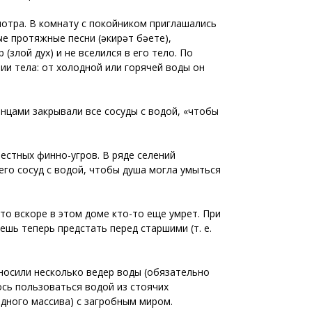
мотра. В комнату с покойником приглашались
ые протяжные песни (әкирәт бәете),
злой дух) и не вселился в его тело. По
ии тела: от холодной или горячей воды он
нцами закрывали все сосуды с водой, «чтобы
естных финно-угров. В ряде селений
его сосуд с водой, чтобы душа могла умыться
то вскоре в этом доме кто-то еще умрет. При
шь теперь предстать перед старшими (т. е.
иносили несколько ведер воды (обязательно
ось пользоваться водой из стоячих
одного массива) с загробным миром.