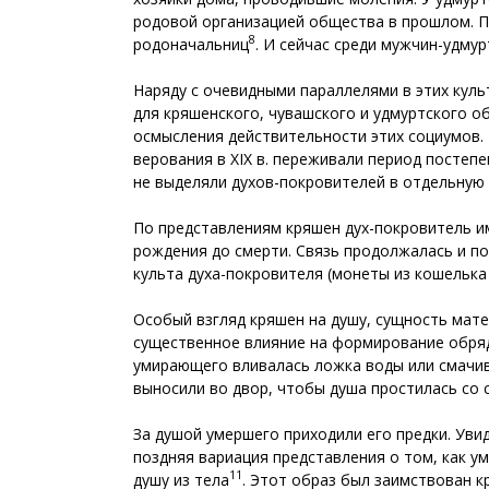
родовой организацией общества в прошлом. П
8
родоначальниц
. И сейчас среди мужчин-удмур
Наряду с очевидными параллелями в этих кул
для кряшенского, чувашского и удмуртского о
осмысления действительности этих социумов.
верования в XIX в. переживали период постепе
не выделяли духов-покровителей в отдельную
По представлениям кряшен дух-покровитель им
рождения до смерти. Связь продолжалась и по
культа духа-покровителя (монеты из кошелька
Особый взгляд кряшен на душу, сущность мате
существенное влияние на формирование обрядо
умирающего вливалась ложка воды или смачива
выносили во двор, чтобы душа простилась со с
За душой умершего приходили его предки. Ув
поздняя вариация представления о том, как ум
11
душу из тела
. Этот образ был заимствован к