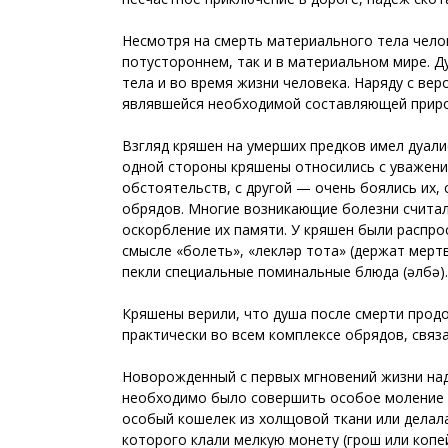
Несмотря на смерть материального тела чело
потустороннем, так и в материальном мире. 
тела и во время жизни человека. Наряду с вер
являвшейся необходимой составляющей природ
Взгляд кряшен на умерших предков имел дуали
одной стороны кряшены относились с уважени
обстоятельств, с другой — очень боялись их,
обрядов. Многие возникающие болезни считал
оскорбление их памяти. У кряшен были распрос
смысле «болеть», «үлекләр тота» (держат мер
пекли специальные поминальные блюда (әлбә).
Кряшены верили, что душа после смерти прод
практически во всем комплексе обрядов, связ
Новорожденный с первых мгновений жизни наде
необходимо было совершить особое моление (җ
особый кошелек из холщовой ткани или делала
которого клали мелкую монету (грош или копей