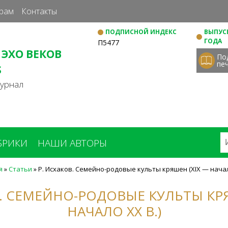
Перейти
рам
Контакты
к
ПОДПИСНОЙ ИНДЕКС
ВЫПУСК
основному
ГОДА
П5477
содержанию
 ЭХО ВЕКОВ
По
пе
S
журнал
БРИКИ
НАШИ АВТОРЫ
я
»
Статьи
»
Р. Исхаков. Семейно-родовые культы кряшен (XIX — начало
В. СЕМЕЙНО-РОДОВЫЕ КУЛЬТЫ КРЯ
НАЧАЛО ХХ В.)