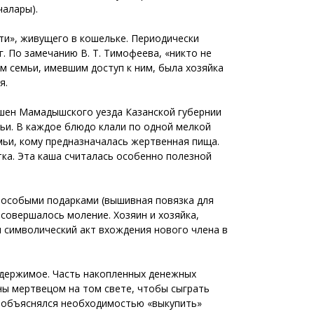
чалары).
ти», живущего в кошельке. Периодически
 По замечанию В. Т. Тимофеева, «никто не
м семьи, имевшим доступ к ним, была хозяйка
я.
яшен Мамадышского уезда Казанской губернии
мьи. В каждое блюдо клали по одной мелкой
мьи, кому предназначалась жертвенная пища.
тка. Эта каша считалась особенно полезной
с особыми подарками (вышивная повязка для
 совершалось моление. Хозяин и хозяйка,
я символический акт вхождения нового члена в
одержимое. Часть накопленных денежных
аны мертвецом на том свете, чтобы сыграть
и объяснялся необходимостью «выкупить»