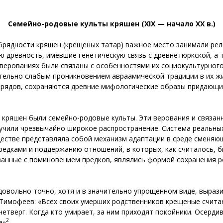
Семейно-родовые культы кряшен (
XIX
— начало ХХ в.)
обрядности кряшен (крещеных татар) важное место занимали ре
ю древность, имевшие генетическую связь с древнетюркской, а 
 верованиях были связаны с особенностями их социокультурног
тельно слабым проникновением авраамической традиции в их жи
рядов, сохраняются древние мифологические образы придающи
 кряшен были семейно-родовые культы. Эти верования и связа
чили чрезвычайно широкое распространение. Система реальных
естве представляла собой механизм адаптации в среде сменяющ
предками и поддержанию отношений, в которых, как считалось, б
занные с поминовением предков, являлись формой сохранения р
довольно точно, хотя и в значительно упрощенном виде, выраз
 Тимофеев: «Всех своих умерших родственников крещеные счита
етверг. Когда кто умирает, за ним приходят покойники. Осердив
2
а»
.