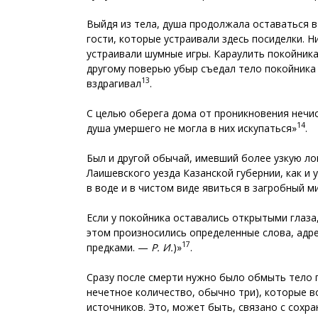
Выйдя из тела, душа продолжала оставаться в
гости, которые устраивали здесь посиделки. 
устраивали шумные игры. Караулить покойника 
другому поверью убыр съедал тело покойника 
13
вздрагивал
.
С целью оберега дома от проникновения нечис
14
душа умершего не могла в них искупаться»
.
Был и другой обычай, имевший более узкую ло
Лаишевского уезда Казанской губернии, как и 
в воде и в чистом виде явиться в загробный м
Если у покойника оставались открытыми глаза
этом произносились определенные слова, адре
17
предками. —
Р. И.
)»
.
Сразу после смерти нужно было обмыть тело п
нечетное количество, обычно три), которые 
источников. Это, может быть, связано с сохр