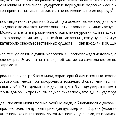
о мнению И. Васильева, удмуртские воршудные родовые имена
9
тов принято называть своих жен не по имени, а по ее воршуду
.
ьтах, свидетельствующих об их общей основе, можно выделить 
брядового комплекса. Безусловно, эти верования явились резу
 Можно отметить и различные стадиальные уровни культа духов-
нного разрушения, их культ не был так развит, как у чувашей и
 категорию сверхъестественных существ — они входили в общую
ел тесную связь с душой человека. Он сопровождал человека, о
сле смерти. Этим, на наш взгляд, объясняется символическое 
 киремети).
риального и загробного мира, характерный для исконных верова
вого комплекса при похоронах и поминках. В смертный час, чт
лись губы. Это делалось и для того, чтобы воду умирающему н
воим домом. В противном случае считалось, что душа будет муч
1
идеть предков могли только особые люди, общающиеся с духами
ирал человек. За душами приходил дух смерти — Эсрель (Азрагил
ряшенами, как и татарами-мусульманами и чувашами, из исламс