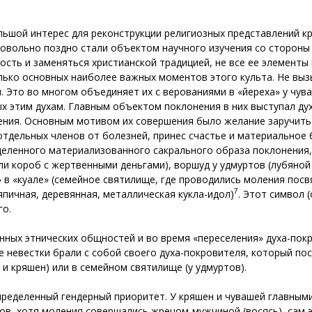
ьшой интерес для реконструкции религиозных представлений кр
 довольно поздно стали объектом научного изучения со сторон
ность и заменяться христианской традицией, не все ее элемент
лько основных наиболее важных моментов этого культа. Не выз
. Это во многом объединяет их с верованиями в «йереха» у чув
 этим духам. Главным объектом поклонения в них выступал дух
ления. Основным мотивом их совершения было желание заручить
отдельных членов от болезней, принес счастье и материальное 
енного материализованного сакрального образа поклонения, в
ли короб с жертвенными деньгами), воршуд у удмуртов (лубян
 в «куале» (семейное святилище, где проводились моления посвя
7
япичная, деревянная, металлическая кукла-идол)
. Этот символ 
го.
ных этнических общностей и во время «переселения» духа-покр
е невестки брали с собой своего духа-покровителя, который по
и кряшен) или в семейном святилище (у удмуртов).
определенный гендерный приоритет. У кряшен и чувашей главн
ов, хотя моления совершались жрецом-мужчиной (восясь), сам э