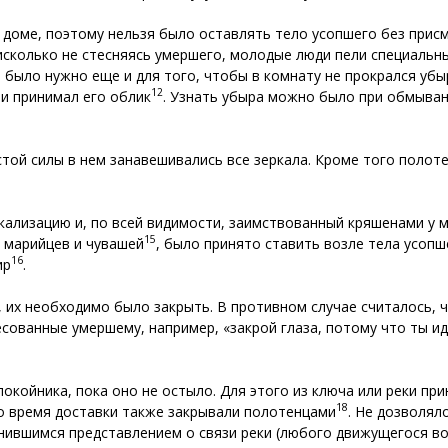
 доме, поэтому нельзя было оставлять тело усопшего без прис
Нисколько не стесняясь умершего, молодые люди пели специальн
было нужно еще и для того, чтобы в комнату не прокрался убыр (
12
и принимал его облик
. Узнать убыра можно было при обмыван
той силы в нем занавешивались все зеркала. Кроме того полоте
кализацию и, по всей видимости, заимствованный кряшенами у м
15
у марийцев и чувашей
, было принято ставить возле тела усопш
16
ир
.
, их необходимо было закрыть. В противном случае считалось, ч
сованные умершему, например, «закрой глаза, потому что ты иде
окойника, пока оно не остыло. Для этого из ключа или реки пр
18
во время доставки также закрывали полотенцами
. Не дозволял
анившимся представлением о связи реки (любого движущегося в