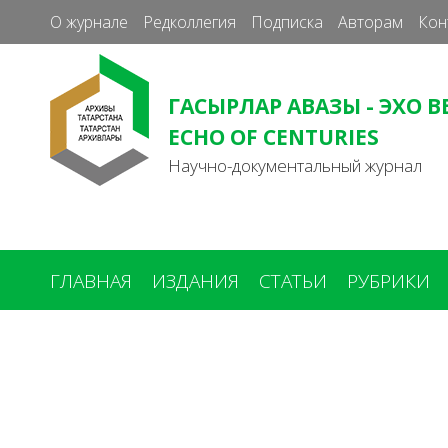
О журнале
Редколлегия
Подписка
Авторам
Кон
ГАСЫРЛАР АВАЗЫ - ЭХО В
ECHO OF CENTURIES
Научно-документальный журнал
ГЛАВНАЯ
ИЗДАНИЯ
СТАТЬИ
РУБРИКИ
Вы
здесь