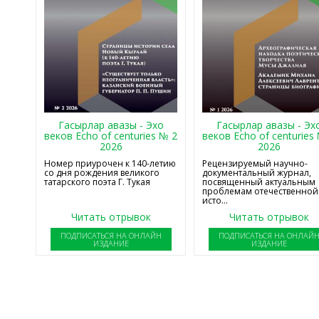
Гасырлар авазы - Эхо
Гасырлар авазы - Эх
веков Echo of centuries № 2
веков Echo of centuries
2026
2026
Номер приурочен к 140-летию
Рецензируемый научно-
со дня рождения великого
документальный журнал,
татарского поэта Г. Тукая
посвященный актуальным
проблемам отечественной
исто...
Читать отрывок
Читать отрывок
ПОДПИСАТЬСЯ НА ОНЛАЙН
ПОДПИСАТЬСЯ НА ОНЛАЙ
ИЗДАНИЕ
ИЗДАНИЕ