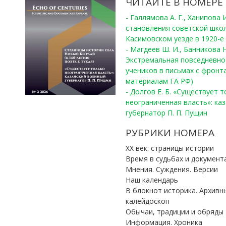
ЧИТАЙТЕ В НОМЕРЕ
- Галлямова А. Г., Ханипова
становления советской шко
Касимовском уезде в 1920-е 
- Магдеев Ш. И., Банникова Н
Экстремальная повседневно
учеников в письмах с фронта
материалам ГА РФ)
- Долгов Е. Б. «Существует 
неограниченная власть»: ка
губернатор П. П. Пущин
РУБРИКИ НОМЕРА
ХХ век: страницы истории
Время в судьбах и документ
Мнения. Суждения. Версии
Наш календарь
В блокнот историка. Архивн
калейдоскоп
Обычаи, традиции и обряды
Информация. Хроника