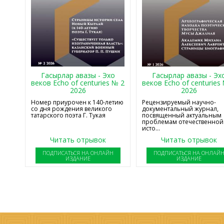
Гасырлар авазы - Эхо
Гасырлар авазы - Эх
веков Echo of centuries № 2
веков Echo of centuries
2026
2026
Номер приурочен к 140-летию
Рецензируемый научно-
со дня рождения великого
документальный журнал,
татарского поэта Г. Тукая
посвященный актуальным
проблемам отечественной
исто...
Читать отрывок
Читать отрывок
ПОДПИСАТЬСЯ НА ОНЛАЙН
ПОДПИСАТЬСЯ НА ОНЛАЙ
ИЗДАНИЕ
ИЗДАНИЕ