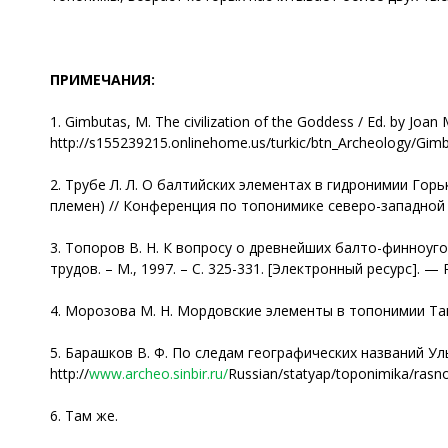
ПРИМЕЧАНИЯ
:
1. Gimbutas, M. Тhe civilization of the Goddess / Еd. by Jo
http://s155239215.onlinehome.us/turkic/btn_Archeology/G
2. Трубе Л. Л. О балтийских элементах в гидронимии Гор
племен) // Конференция по топонимике северо-западной зо
3. Топоров В. Н. К вопросу о древнейших балто-финноуго
трудов. – М., 1997. – С. 325-331. [Электронный ресурс]. —
4. Морозова М. Н. Мордовские элементы в топонимии Там
5. Барашков В. Ф. По следам географических названий Ул
http://
www.archeo.sinbir.ru/
Russian/statyap/toponimika/rasn
6. Там же.