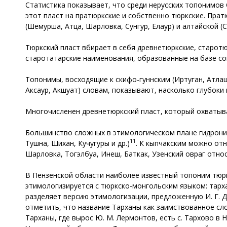
Статистика показывает, что среди нерусских топонимов 
этот пласт на пратюркские и собственно тюркские. Прат
(Шемурша, Атца, Шарловка, Сунгур, Елаур) и алтайской 
Тюркский пласт вбирает в себя древнетюркские, старотю
старотатарские наименования, образованные на базе со
Топонимы, восходящие к скифо-гуннским (Иртуган, Атла
Аксаур, Акшуат) словам, показывают, насколько глубоки
Многочисленен древнетюркский пласт, который охватыв
Большинство сложных в этимологическом плане гидроним
11
Тушна, Шихан, Кучугуры и др.)
. К кыпчакским можно отн
Шарловка, Тогэлбуа, Инеш, Баткак, Узенский овраг отн
В Пензенской области наиболее известный топоним тюркс
этимологизируется с тюркско-монгольским языком: тарх
разделяет версию этимологизации, предложенную И. Г. 
отметить, что название Тарханы как заимствованное сл
Тарханы, где вырос Ю. М. Лермонтов, есть с. Тархово в