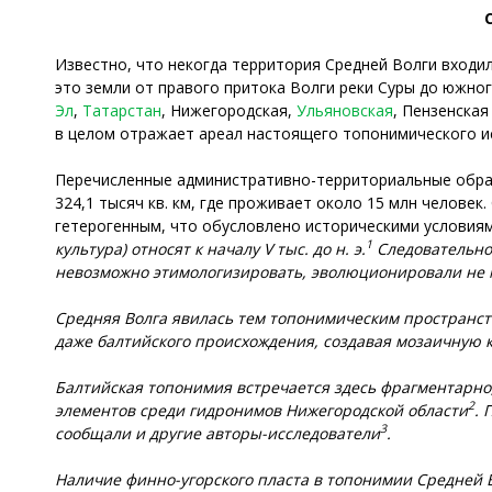
Известно, что некогда территория Средней Волги входи
это земли от правого притока Волги реки Суры до южног
Эл
,
Татарстан
, Нижегородская,
Ульяновская
, Пензенская
в целом отражает ареал настоящего топонимического и
Перечисленные административно-территориальные образ
324,1 тысяч кв. км, где проживает около 15 млн челове
гетерогенным, что обусловлено историческими условиям
1
культура) относят к началу V тыс. до н.
э.
Следовательно
невозможно этимологизировать
,
эволюционировали не
Средняя Волга явилась тем топонимическим пространст
даже балтийского происхождения, создавая мозаичную
Балтийская топонимия встречается здесь фрагментарно,
2
элементов среди гидронимов Нижегородской области
.
3
сообщали и другие авторы
-исследователи
.
Н
аличие финно-угорского пласта в топонимии Средней 