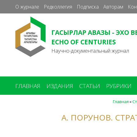
О журнале
Редколлегия
Подписка
Авторам
Кон
ГАСЫРЛАР АВАЗЫ - ЭХО В
ECHO OF CENTURIES
Научно-документальный журнал
ГЛАВНАЯ
ИЗДАНИЯ
СТАТЬИ
РУБРИКИ
Главная
»
С
Вы
здесь
А. ПОРУНОВ. СТ