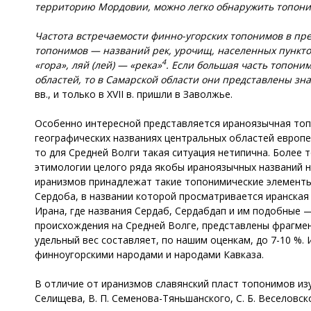
территорию Мордовии, можно легко обнаружить топоним
Частота встречаемости финно-угорских топонимов в пре
топонимов
—
названий рек, урочищ, населенных пункт
4
«гора», ляй (лей)
—
«река»
.
Если б
ольшая часть топоним
областей,
то
в Самарской
области они представлены зна
вв., и только в XVII в. пришли в Заволжье.
Особенно интересной представляется ираноязычная топо
географических названиях центральных областей европ
то для Средней Волги такая ситуация нетипична. Более
этимологии целого ряда якобы ираноязычных названий н
иранизмов принадлежат такие топонимические элементы, 
Сердоба, в названии которой просматривается иранская
Ирана, где названия Сердаб, Сердабдап и им подобные 
происхождения на Средней Волге, представлены фрагмен
удельный вес составляет, по нашим оценкам, до 7-10 %.
финноугорскими народами и народами Кавказа.
В отличие от иранизмов славянский пласт топонимов изу
Селищева, В. П. Семенова-Тяньшанского, С. Б. Веселовског