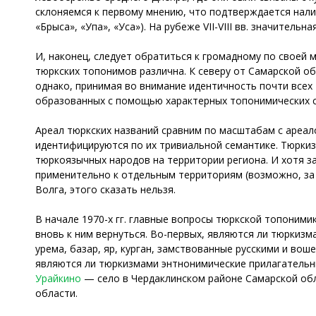
склоняемся к первому мнению, что подтверждается нали
«Брыса», «Упа», «Уса»). На рубеже VII-VIII вв. значител
И, наконец, следует обратиться к громадному по своей
тюркских топонимов различна. К северу от Самарской об
однако, принимая во внимание идентичность почти всех
образованных с помощью характерных топонимических су
Ареал тюркских названий сравним по масштабам с ареал
идентифицируются по их тривиальной семантике. Тюрки
тюркоязычных народов на территории региона. И хотя з
применительно к отдельным территориям (возможно, за
Волга, этого сказать нельзя.
В начале 1970-х гг. главные вопросы тюркской топоним
вновь к ним вернуться. Во-первых, являются ли тюркизм
урема, базар, яр, курган, замствованные русскими и во
являются ли тюркизмами энтнонимические прилагательны
Урайкино
— село в Чердаклинском районе Самарской об
области.