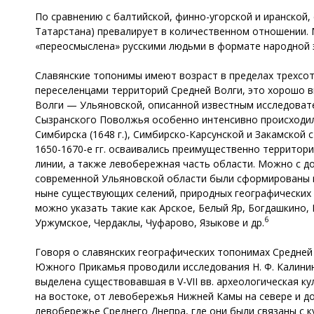
По сравнению с балтийской, финно-угорской и иранской,
Татарстана) превалирует в количественном отношении. 
«переосмыслена» русскими людьми в формате народной э
Славянские топонимы имеют возраст в пределах трехсот
переселенцами территорий Средней Волги, это хорошо в
Волги — Ульяновской, описанной известным исследоват
Сызранского Поволжья особенно интенсивно происходил
Симбирска (1648 г.), Симбирско-Карсунской и Закамской 
1650-1670-е гг. осваивались преимущественно территории
линии, а также левобережная часть области. Можно с д
современной Ульяновской области были сформированы на
ныне существующих селений, природных географических 
можно указать такие как Арское, Белый Яр, Богдашкино,
6
Уржумское, Чердаклы, Чуфарово, Языкове и др.
Говоря о славянских географических топонимах Средней 
Южного Прикамья проводили исследования Н. Ф. Калинин, А.
выделена существовавшая в V-VII вв. археологическая ку
на востоке, от левобережья Нижней Камы на севере и до 
левобережье Среднего Днепра, где они были связаны с к