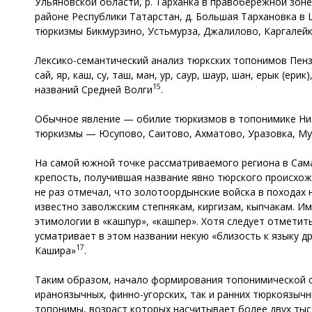
Ульяновской области, р. Тарханка в правобережной зоне
районе Республики Татарстан, д. Большая Тархановка в
тюркизмы Бикмурзино, Устьмурза, Джалилово, Каргалейка
Лексико-семантический анализ тюркских топонимов Пенз
сай, яр, каш, су, таш, ман, ур, саур, шаур, шан, ерык (ери
15
названий Средней Волги
.
Обычное явление — обилие тюркизмов в топонимике Ниже
тюркизмы — Юсупово, Саитово, Ахматово, Уразовка, Мур
На самой южной точке рассматриваемого региона в Сама
крепость, получившая название явно тюрского происхожд
не раз отмечал, что золотоордынские войска в походах 
известно заволжским степнякам, киргизам, кыпчакам. И
этимологии в «кашпур», «кашпер». Хотя следует отметит
усматривает в этом названии некую «близость к языку д
17
Кашира»
.
Таким образом, начало формирования топонимической с
ираноязычных, финно-угорских, так и ранних тюркоязыч
топонимы, возраст которых насчитывает более двух тыс