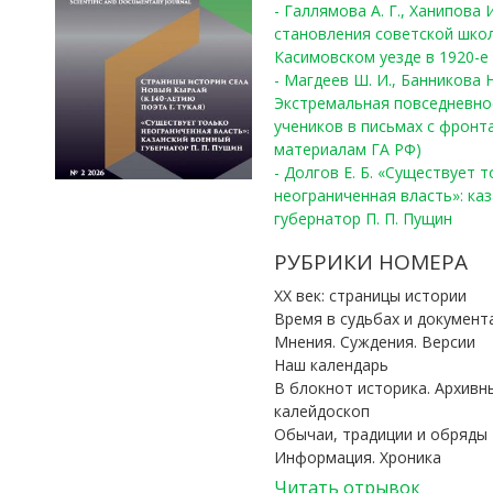
- Галлямова А. Г., Ханипова
становления советской шко
Касимовском уезде в 1920-е 
- Магдеев Ш. И., Банникова Н
Экстремальная повседневно
учеников в письмах с фронта
материалам ГА РФ)
- Долгов Е. Б. «Существует 
неограниченная власть»: ка
губернатор П. П. Пущин
РУБРИКИ НОМЕРА
ХХ век: страницы истории
Время в судьбах и документ
Мнения. Суждения. Версии
Наш календарь
В блокнот историка. Архивн
калейдоскоп
Обычаи, традиции и обряды
Информация. Хроника
Читать отрывок