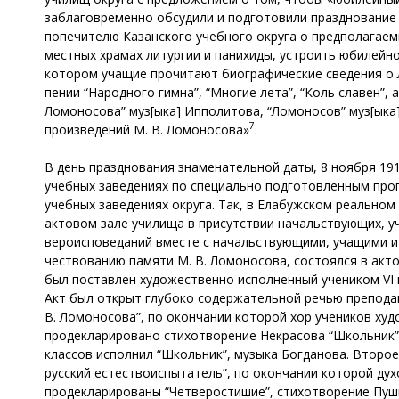
заблаговременно обсудили и подготовили празднование 
попечителю Казанского учебного округа о предполагаем
местных храмах литургии и панихиды, устроить юбилейн
котором учащие прочитают биографические сведения о Ло
пении “Народного гимна”, “Многие лета”, “Коль славен”,
Ломоносова” муз[ыка] Ипполитова, “Ломоносов” муз[ыка] 
7
произведений М. В. Ломоносова»
.
В день празднования знаменательной даты, 8 ноября 191
учебных заведениях по специально подготовленным про
учебных заведениях округа. Так, в Елабужском реальном
актовом зале училища в присутствии начальствующих, у
вероисповеданий вместе с начальствующими, учащими и
чествованию памяти М. В. Ломоносова, состоялся в акто
был поставлен художественно исполненный учеником VI 
Акт был открыт глубоко содержательной речью преподава
В. Ломоносова”, по окончании которой хор учеников худ
продекларировано стихотворение Некрасова “Школьник”,
классов исполнил “Школьник”, музыка Богданова. Второе
русский естествоиспытатель”, по окончании которой дух
продекларированы “Четверостишие”, стихотворение Пуш