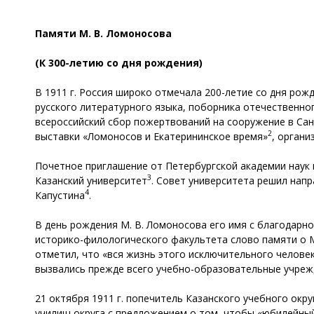
Памяти М. В. Ломоносова
(К 300-летию со дня рождения)
В 1911 г. Россия широко отмечала 200-летие со дня рож
русского литературного языка, поборника отечественно
всероссийский сбор пожертвований на сооружение в Сан
2
выставки «Ломоносов и Екатерининское время»
, органи
Почетное приглашение от Петербургской академии наук н
3
Казанский университет
. Совет университета решил напр
4
Капустина
.
В день рождения М. В. Ломоносова его имя с благодарн
историко-филологического факультета слово памяти о М
отметил, что «вся жизнь этого исключительного челове
вызвались прежде всего учебно-образовательные учреж
21 октября 1911 г. попечитель Казанского учебного окр
училищ округа с предложением о том, чтобы «юбилейны