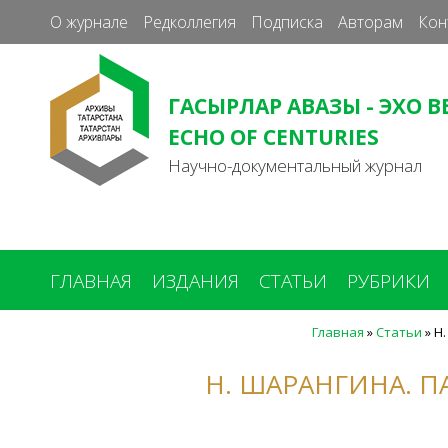
О журнале
Редколлегия
Подписка
Авторам
Кон
ГАСЫРЛАР АВАЗЫ - ЭХО В
ECHO OF CENTURIES
Научно-документальный журнал
ГЛАВНАЯ
ИЗДАНИЯ
СТАТЬИ
РУБРИКИ
Главная
»
Статьи
»
Н.
Вы
здесь
Н. ШАРАНГИНА. П