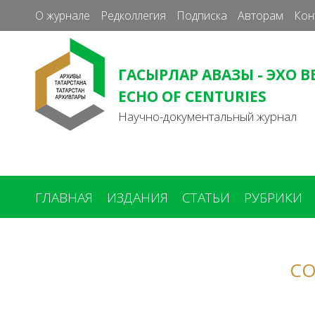
О журнале
Редколлегия
Подписка
Авторам
Кон
ГАСЫРЛАР АВАЗЫ - ЭХО В
ECHO OF CENTURIES
Научно-документальный журнал
ГЛАВНАЯ
ИЗДАНИЯ
СТАТЬИ
РУБРИКИ
Вы
здесь
СО