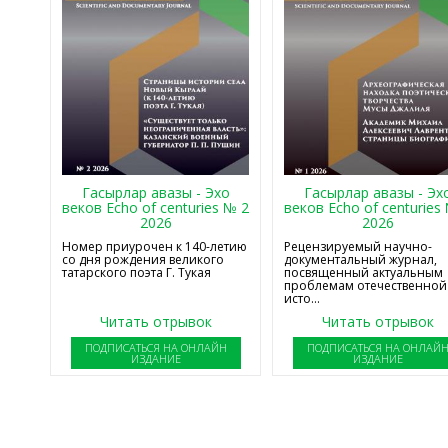
Гасырлар авазы - Эхо
Гасырлар авазы - Эх
веков Echo of centuries № 2
веков Echo of centuries
2026
2026
Номер приурочен к 140-летию
Рецензируемый научно-
со дня рождения великого
документальный журнал,
татарского поэта Г. Тукая
посвященный актуальным
проблемам отечественной
исто...
Читать отрывок
Читать отрывок
ПОДПИСАТЬСЯ НА ОНЛАЙН
ПОДПИСАТЬСЯ НА ОНЛАЙ
ИЗДАНИЕ
ИЗДАНИЕ