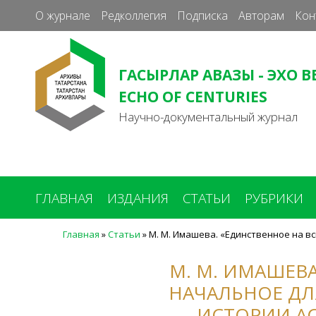
О журнале
Редколлегия
Подписка
Авторам
Кон
ГАСЫРЛАР АВАЗЫ - ЭХО В
ECHO OF CENTURIES
Научно-документальный журнал
ГЛАВНАЯ
ИЗДАНИЯ
СТАТЬИ
РУБРИКИ
Главная
»
Статьи
»
М. М. Имашева. «Единственное на в
Вы
здесь
М. М. ИМАШЕВ
НАЧАЛЬНОЕ ДЛ
ИСТОРИИ АС