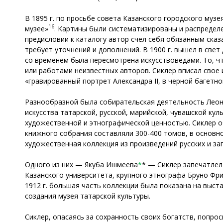
В 1895 г. по просьбе совета Казанского городского музе
16
музее»
. Картины были систематизированы и распредел
предисловии к каталогу автор счел себя обязанным сказ
требует уточнений и дополнений. В 1900 г. вышел в св
со временем была пересмотрена искусствоведами. То, чт
или работами неизвестных авторов. Сиклер вписал свое и
«гравированный портрет Александра II, в черной багетно
Разнообразной была собирательская деятельность Леон
искусства татарской, русской, марийской, чувашской ку
художественной и этнографической ценностью. Сиклер об
книжного собрания составляли 300-400 томов, в основн
художественная коллекция из произведений русских и за
Одного из них — Якуба Ишмеева
*
* — Сиклер запечатлел
Казанского университета, крупного этнографа Бруно Фр
1912 г. большая часть коллекции была показана на выс
создания музея татарской культуры.
Сиклер, опасаясь за сохранность своих богатств, попрос