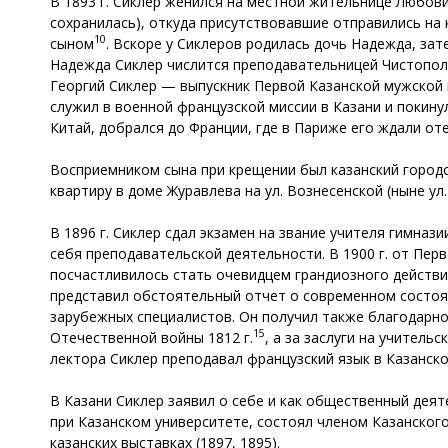
В 1893 г. Сиклер женился на местной жительнице Любови
сохранилась), откуда присутствовавшие отправились на 
10
сыном
. Вскоре у Сиклеров родилась дочь Надежда, за
Надежда Сиклер числится преподавательницей Чистопол
Георгий Сиклер — выпускник Первой Казанской мужской 
служил в военной французской миссии в Казани и покинул
Китай, добрался до Франции, где в Париже его ждали от
Восприемником сына при крещении был казанский городск
квартиру в доме Журавлева на ул. Вознесенской (ныне ул
В 1896 г. Сиклер сдал экзамен на звание учителя гимна
себя преподавательской деятельности. В 1900 г. от Пер
посчастливилось стать очевидцем грандиозного действи
представил обстоятельный отчет о современном состоя
зарубежных специалистов. Он получил также благодарно
15
Отечественной войны 1812 г.
, а за заслуги на учительс
лектора Сиклер преподавал французский язык в Казанско
В Казани Сиклер заявил о себе и как общественный деят
при Казанском университете, состоял членом Казанског
казанских выставках (1897, 1895).