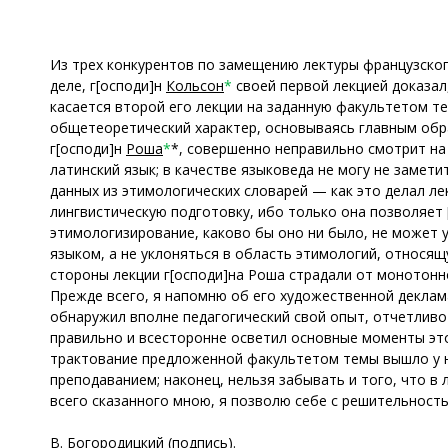
Из трех конкурентов по замещению лектуры французског
деле, г[осподи]н
Кольсон
*
своей первой лекцией доказал
касается второй его лекции на заданную факультетом т
общетеоретический характер, основываясь главным обра
г[осподи]н
Роша
*
*, совершенно неправильно смотрит на
латинский язык; в качестве языковеда не могу не замет
данных из этимологических словарей — как это делал л
лингвистическую подготовку, ибо только она позволяет 
этимологизирование, каково бы оно ни было, не может
языком, а не уклоняться в область этимологий, относя
стороны лекции г[осподи]на Роша страдали от монотонн
Прежде всего, я напомню об его художественной деклама
обнаружил вполне педагогический свой опыт, отчетливо
правильно и всесторонне осветил основные моменты это
трактование предложенной факультетом темы вышло у не
преподаванием; наконец, нельзя забывать и того, что в 
всего сказанного мною, я позволю себе с решительность
В. Богородицкий (подпись).