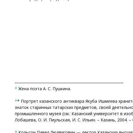
*
Жена поэта А. С. Пушкина.
*
* Портрет казанского антиквара Якуба Ишмеева хранит
знаток старинных татарских предметов, своей деятельно
промышленного музея (см.: Казанский университет в изоб
Лобашева, О. И. Пиульская, И. С. Ильин. – Казань, 2004. – С
*
Кольсон Павел Людвигович — лектор Казанских высших