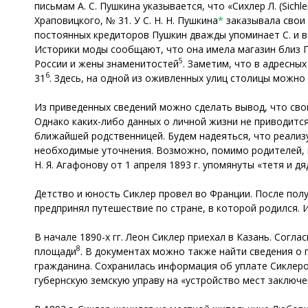
письмам А. С. Пушкина указывается, что «Сихлер Л. (Sic
Храповицкого, № 31. У С. Н. Н. Пушкина
*
заказывала свои 
постоянных кредиторов Пушкин дважды упоминает С. и в 
Историки моды сообщают, что она имела магазин близ Г
5
России и жены знаменитостей
. Заметим, что в адресных
6
31
. Здесь, на одной из оживленных улиц столицы можно 
Из приведенных сведений можно сделать вывод, что сво
Однако каких-либо данных о личной жизни не приводитс
ближайшей родственницей. Будем надеяться, что реализ
необходимые уточнения. Возможно, помимо родителей, в
Н. Я. Агафонову от 1 апреля 1893 г. упомянуты «тетя и д
Детство и юность Сиклер провел во Франции. После пол
предпринял путешествие по стране, в которой родился. 
В начале 1890-х гг. Леон Сиклер приехал в Казань. Согл
8
площади
. В документах можно также найти сведения о 
гражданина. Сохранилась информация об уплате Сиклеро
губернскую земскую управу на «устройство мест заключе