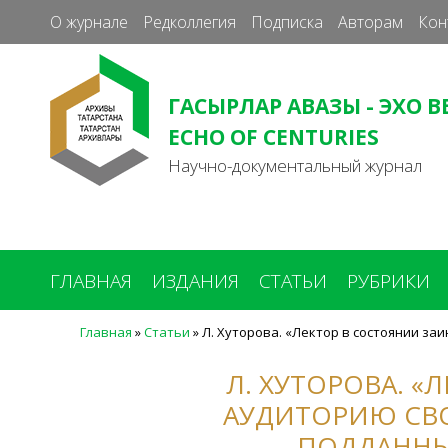
О журнале
Редколлегия
Подписка
Авторам
Кон
ГАСЫРЛАР АВАЗЫ - ЭХО В
ECHO OF CENTURIES
Научно-документальный журнал
ГЛАВНАЯ
ИЗДАНИЯ
СТАТЬИ
РУБРИКИ
Главная
»
Статьи
»
Л. Хуторова. «Лектор в состоянии з
Вы
здесь
Л. ХУТОРОВА. 
АУДИТОРИЮ СВ
ПОДДАННЫ