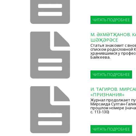
ЧИТАТЬ ПОДРОБНЕЕ
М. ӘХМӘТҖАНОВ. К
ШӘҖӘРӘСЕ
Статья знакомит с вн
списком родословной К
хранившимся у профес
Байкеева.
ЧИТАТЬ ПОДРОБНЕЕ
И. ТАГИРОВ. МИРСА
«ПРИЗНАНИЯ»
Журнал продолжает п
Мирсаида Султан-Гали
прошлом номере (начало 
с. 113-130)
ЧИТАТЬ ПОДРОБНЕЕ