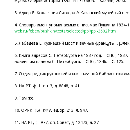
музей. Очерки истории 1895-1917 годов. – Казань, 2000. – 
3. Адлер Б. Коллекция Сиклера // Казанский музейный вестни
4. Словарь имен, упоминаемых в письмах Пушкина 1834-18
web.ru/feben/pushkin/texts/selected/ppl/ppl-3602.htm
.
5. Лебедева Е. Кузнецкий мост и вечные французы… [Элек
6. Книга адресов С.-Петербурга на 1837 год. – СПб., 1837
новейшим планом С.-Петербурга. – СПб., 1846. – С. 125.
7. Отдел редких рукописей и книг научной библиотеки им. 
8. НА РТ, ф. 1, оп. 3, д. 8848, л. 41.
9. Там же.
10. ОРРК НБЛ КФУ, ед. хр. 213, л. 947.
11. НА РТ, ф. 977, оп. Совет, д. 12473, л. 27.