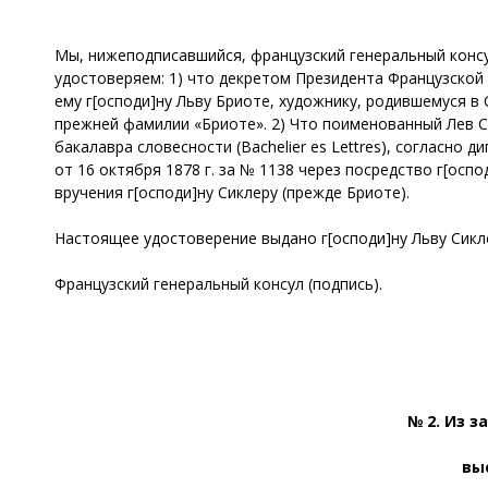
Мы, нижеподписавшийся, французский генеральный консу
удостоверяем: 1) что декретом Президента Французской 
ему г[осподи]ну Льву Бриоте, художнику, родившемуся в 
прежней фамилии «Бриоте». 2) Что поименованный Лев С
бакалавра словесности (Bachelier es Lettres), согласно
от 16 октября 1878 г. за № 1138 через посредство г[осп
вручения г[осподи]ну Сиклеру (прежде Бриоте).
Настоящее удостоверение выдано г[осподи]ну Льву Сикле
Французский генеральный консул (подпись).
№ 2. Из 
вы