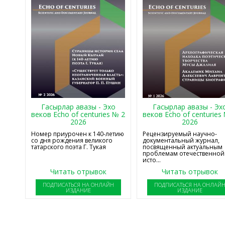
Гасырлар авазы - Эхо
Гасырлар авазы - Эх
веков Echo of centuries № 2
веков Echo of centuries
2026
2026
Номер приурочен к 140-летию
Рецензируемый научно-
со дня рождения великого
документальный журнал,
татарского поэта Г. Тукая
посвященный актуальным
проблемам отечественной
исто...
Читать отрывок
Читать отрывок
ПОДПИСАТЬСЯ НА ОНЛАЙН
ПОДПИСАТЬСЯ НА ОНЛАЙ
ИЗДАНИЕ
ИЗДАНИЕ