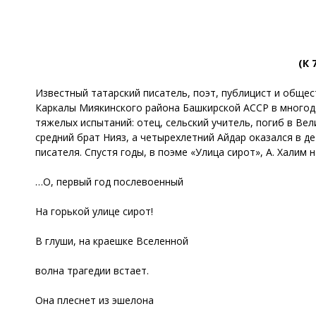
(К 
Известный татарский писатель, поэт, публицист и общес
Каркалы Миякинского района Башкирской АССР в многодет
тяжелых испытаний: отец, сельский учитель, погиб в Вел
средний брат Нияз, а четырехлетний Айдар оказался в д
писателя. Спустя годы, в поэме «Улица сирот», А. Халим 
…О, первый год послевоенный
На горькой улице сирот!
В глуши, на краешке Вселенной
волна трагедии встает.
Она плеснет из эшелона