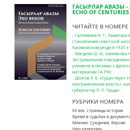
ГАСЫРЛАР АВАЗЫ -
ECHO OF CENTURIES 
ЧИТАЙТЕ В НОМЕРЕ
- Галлямова А. Г., Ханипова
становления советской шко
Касимовском уезде в 1920-е 
- Магдеев Ш. И., Банникова Н
Экстремальная повседневно
учеников в письмах с фронта
материалам ГА РФ)
- Долгов Е. Б. «Существует 
неограниченная власть»: ка
губернатор П. П. Пущин
РУБРИКИ НОМЕРА
ХХ век: страницы истории
Время в судьбах и документ
Мнения. Суждения. Версии
Наш календарь