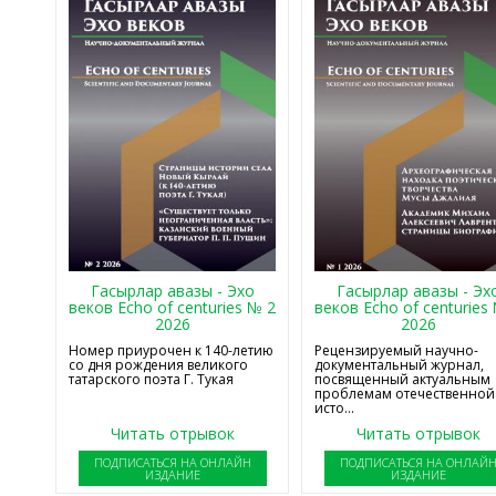
Гасырлар авазы - Эхо
Гасырлар авазы - Эх
веков Echo of centuries № 2
веков Echo of centuries
2026
2026
Номер приурочен к 140-летию
Рецензируемый научно-
со дня рождения великого
документальный журнал,
татарского поэта Г. Тукая
посвященный актуальным
проблемам отечественной
исто...
Читать отрывок
Читать отрывок
ПОДПИСАТЬСЯ НА ОНЛАЙН
ПОДПИСАТЬСЯ НА ОНЛАЙ
ИЗДАНИЕ
ИЗДАНИЕ