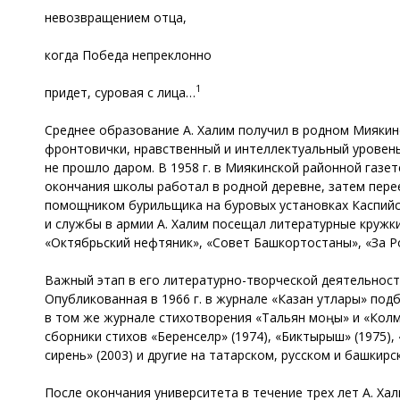
невозвращением отца,
когда Победа непреклонно
1
придет, суровая с лица…
Среднее образование А. Халим получил в родном Миякин
фронтовички, нравственный и интеллектуальный уровен
не прошло даром. В 1958 г. в Миякинской районной газет
окончания школы работал в родной деревне, затем перее
помощником бурильщика на буровых установках Каспийск
и службы в армии А. Халим посещал литературные кружки
«Октябрьский нефтяник», «Совет Башкортостаны», «За Р
Важный этап в его литературно-творческой деятельност
Опубликованная в 1966 г. в журнале «Казан утлары» под
в том же журнале стихотворения «Тальян моңы» и «Кол
сборники стихов «Беренселәр» (1974), «Биктырыш» (1975), «
сирень» (2003) и другие на татарском, русском и башкирс
После окончания университета в течение трех лет А. Х