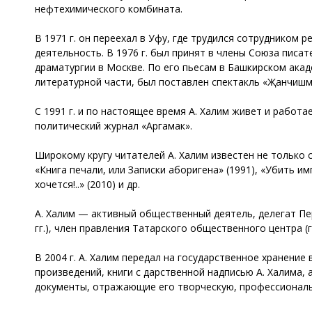
нефтехимического комбината.
В 1971 г. он переехал в Уфу, где трудился сотрудником
деятельность. В 1976 г. был принят в члены Союза писат
драматургии в Москве. По его пьесам в Башкирском ака
литературной части, был поставлен спектакль «Җанчишмә
С 1991 г. и по настоящее время А. Халим живет и работ
политический журнал «Аргамак».
Широкому кругу читателей А. Халим известен не только 
«Книга печали, или Записки аборигена» (1991), «Убить имп
хочется!..» (2010) и др.
А. Халим — активный общественный деятель, делегат Пе
гг.), член правления Татарского общественного центра (
В 2004 г. А. Халим передал на государственное хранени
произведений, книги с дарственной надписью А. Халима,
документы, отражающие его творческую, профессионал