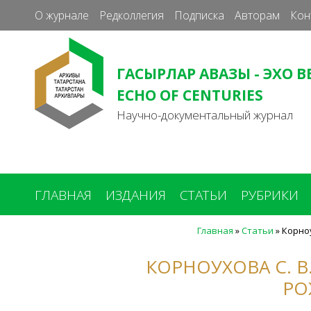
О журнале
Редколлегия
Подписка
Авторам
Кон
ГАСЫРЛАР АВАЗЫ - ЭХО В
ECHO OF CENTURIES
Научно-документальный журнал
ГЛАВНАЯ
ИЗДАНИЯ
СТАТЬИ
РУБРИКИ
Главная
»
Статьи
»
Корноу
Вы
здесь
КОРНОУХОВА С. В.
РО