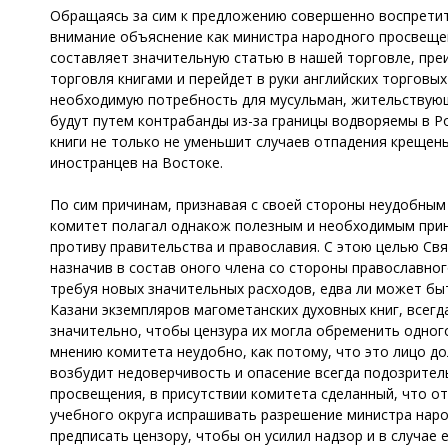
Обращаясь за сим к предложению совершенно воспретить
внимание объяснение как министра народного просвещени
составляет значительную статью в нашей торговле, пре
торговля книгами и перейдет в руки английских торговых
необходимую потребность для мусульман, жительствующих
будут путем контрабанды из-за границы водворяемы в Р
книги не только не уменьшит случаев отпадения крещены
иностранцев на Востоке.
По сим причинам, признавая с своей стороны неудобным 
комитет полагал однакож полезным и необходимым приня
противу правительства и православия. С этою целью Св
назначив в состав оного члена со стороны православно
требуя новых значительных расходов, едва ли может бы
Казани экземпляров магометанских духовных книг, всегда
значительно, чтобы цензура их могла обременить одного
мнению комитета неудобно, как потому, что это лицо д
возбудит недоверчивость и опасение всегда подозрител
просвещения, в присутствии комитета сделанный, что от
учебного округа испрашивать разрешение министра нар
предписать цензору, чтобы он усилил надзор и в случа