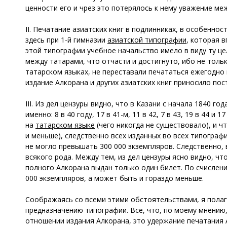
ценности его и чрез это потерялось к нему уважение м
II. Печатание азиатских книг в подлинниках, в особенно
здесь при 1-й гимназии
азиатской типографии
, которая в
этой типографии учебное начальство имело в виду ту ц
между татарами, что отчасти и достигнуто, ибо не толь
татарском языках, не переставали печататься ежегодно 
издание Алкорана и других азиатских книг приносило по
III. Из дел цензуры видно, что в Казани с начала 1840 г
именно: 8 в 40 году, 17 в 41-м, 11 в 42, 7 в 43, 19 в 44
на
татарском языке
(чего никогда не существовало), и 
и меньше), следственно всех изданных во всех типографи
не могло превышать 300 000 экземпляров. Следственно, 
всякого рода. Между тем, из дел цензуры ясно видно, чт
полного Алкорана выдан только один билет. По счислен
000 экземпляров, а может быть и гораздо меньше.
Соображаясь со всеми этими обстоятельствами, я полаг
предназначению типографии. Все, что, по моему мнению
отношении издания Алкорана, это удержание печатания