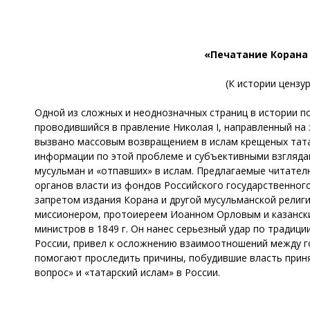
«Печатание Корана
(К истории цензу
Одной из сложных и неоднозначных страниц в истории по
проводившийся в правление Николая I, направленный на
вызвано массовым возвращением в ислам крещеных татар
информации по этой проблеме и субъективными взглядам
мусульман и «отпавших» в ислам. Предлагаемые читате
органов власти из фондов Российского государственного
запретом издания Корана и другой мусульманской религ
миссионером, протоиереем Иоанном Орловым и казански
министров в 1849 г. Он нанес серьезный удар по традиц
России, привел к осложнению взаимоотношений между г
помогают проследить причины, побудившие власть приня
вопрос» и «татарский ислам» в России.