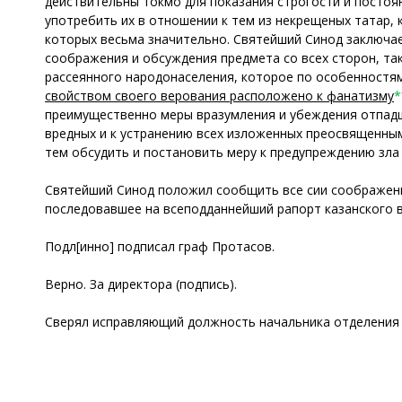
действительны токмо для показания строгости и постоя
употребить их в отношении к тем из некрещеных татар, 
которых весьма значительно. Святейший Синод заключае
соображения и обсуждения предмета со всех сторон, та
рассеянного народонаселения, которое по особенностя
свойством своего верования расположено к фанатизму
*
преимущественно меры вразумления и убеждения отпад
вредных и к устранению всех изложенных преосвященн
тем обсудить и постановить меру к предупреждению зла
Святейший Синод положил сообщить все сии соображения
последовавшее на всеподданнейший рапорт казанского в
Подл[инно] подписал граф Протасов.
Верно. За директора (подпись).
Сверял исправляющий должность начальника отделения 