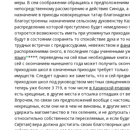
меры. В сем соображении обращаясь к предположениям к
непосредственному рассмотрению и действию Синода, а 
назначение в приходы новокрещеных татар благонадежн
благоустроенны: назначением сельскому духовенству Ка
распределению которой преступлено будет немедленно п
откроется возможность иметь при упомянутых прихода
будут в состоянии сохранять то спокойствие духа и то 
трудных встречах с предрассудками, невежеством и
фан
распоряжениями оного, в последние годы учиненными уж
языку
*
****; переведены на сей язык необходимые книги
сей с окончанием нынешнего года может получить окон
приходских школ в означенных приходах требует только
имуществ. Следует однако же заметить, что и сей предме
приходских школ под руководством местных священников 
теперь уже более 3 719, в том числе
в Казанской епархи
есть крещеные, в другие места и отсылка отпадших от 
Впрочем, по связи сих предположений вообще с настоящ
некрещеных, если они ни в чем не виновны, в другие мес
удержать магометанство в тех селениях, и не допускать
относительно собственности переселяемых, и если будет
Св[ятая] вера должна достигать своих благотворных целе