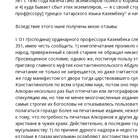
лет с 1840 года напечатано экземпляров полного Корана 
и 4) куда бывает сбыт этих экземпляров, — я с своей ст
проф[ессору] турецко-татарского языка Казембеку
*
и на
Вследствие этого ныне получены мною отзывы:
I. От г[осподина] ординарного профессора Казембека с
351, имею честь сообщить: 1) книгопечатание проникло н
народ, приверженный к своей старине не обращал никако
Просвещенное сословие, однако же, постигнув пользу эт
приговор главного муфтия константинопольского Абдулл
печатание не только не запрещается, но даже считается
же году манифестом от двора тогда царствовавшего сул
Константинополе по всем отраслям наук, потом оно пере
Алкоран несколько раз был отпечатан или литографиров
спекуляцию им, но тем не менее многочисленные издания
самые строгие их богословы не отказывались пользоват
полагаться гораздо более на печатанные издания, нежел
к тому, что потребность печатных Алкоранов и других ду
христиане в чужих краях. Действительно, в последние г
мусульманству: 1) по причине дурного надзора и недос
которые в глазах мусульман ослабляют достоинства это