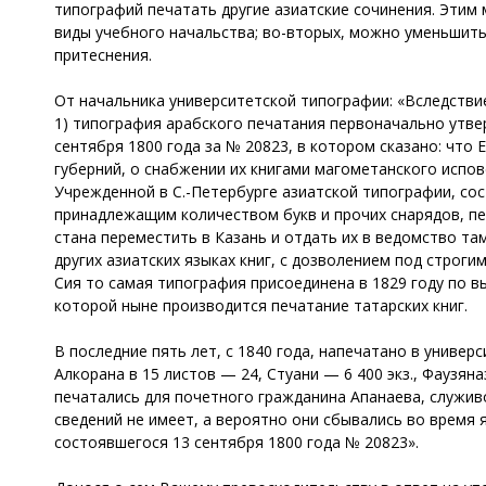
типографий печатать другие азиатские сочинения. Этим 
виды учебного начальства; во-вторых, можно уменьшить
притеснения.
От начальника университетской типографии: «Вследстви
1) типография арабского печатания первоначально утве
сентября 1800 года за № 20823, в котором сказано: что 
губерний, о снабжении их книгами магометанского испов
Учрежденной в С.-Петербурге азиатской типографии, сос
принадлежащим количеством букв и прочих снарядов, пер
стана переместить в Казань и отдать их в ведомство та
других азиатских языках книг, с дозволением под строг
Сия то самая типография присоединена в 1829 году по 
которой ныне производится печатание татарских книг.
В последние пять лет, с 1840 года, напечатано в универси
Алкорана в 15 листов — 24, Стуани — 6 400 экз., Фаузяна
печатались для почетного гражданина Апанаева, служив
сведений не имеет, а вероятно они сбывались во время 
состоявшегося 13 сентября 1800 года № 20823».