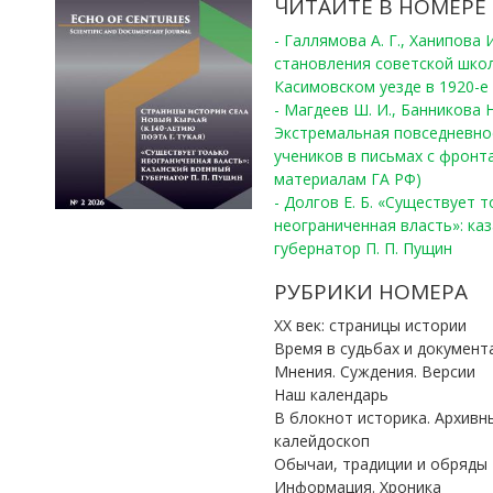
ЧИТАЙТЕ В НОМЕРЕ
- Галлямова А. Г., Ханипова
становления советской шко
Касимовском уезде в 1920-е 
- Магдеев Ш. И., Банникова Н
Экстремальная повседневно
учеников в письмах с фронта
материалам ГА РФ)
- Долгов Е. Б. «Существует 
неограниченная власть»: ка
губернатор П. П. Пущин
РУБРИКИ НОМЕРА
ХХ век: страницы истории
Время в судьбах и документ
Мнения. Суждения. Версии
Наш календарь
В блокнот историка. Архивн
калейдоскоп
Обычаи, традиции и обряды
Информация. Хроника