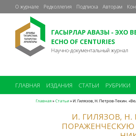
О журнале
Редколлегия
Подписка
Авторам
Кон
ГАСЫРЛАР АВАЗЫ - ЭХО В
ECHO OF CENTURIES
Научно-документальный журнал
ГЛАВНАЯ
ИЗДАНИЯ
СТАТЬИ
РУБРИКИ
Главная
»
Статьи
»
И. Гилязов, Н. Петров-Текин. «
Вы
здесь
И. ГИЛЯЗОВ, Н
ПОРАЖЕНЧЕСКУЮ А
НИК