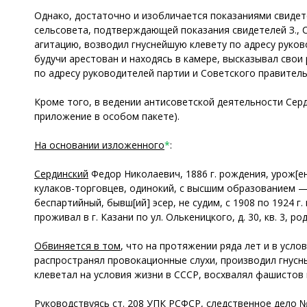
Однако, достаточно и изобличается показаниями свидете
сельсовета, подтверждающей показания свидетелей З., С.
агитацию, возводил гнуснейшую клевету по адресу руково
будучи арестован и находясь в камере, высказывал сво
по адресу руководителей партии и Советского правитель
Кроме того, в ведении антисоветской деятельности Серд
приложение в особом пакете).
На основании изложенного
*
:
Сердинский
Федор Николаевич, 1886 г. рождения, урож[ен
кулаков-торговцев, одинокий, с высшим образованием —
беспартийный, бывш[ий] эсер, не судим, с 1908 по 1924 г
проживал в г. Казани по ул. Олькеницкого, д. 30, кв. 3, 
Обвиняется в том
, что на протяжении ряда лет и в усл
распространял провокационные слухи, производил гнусн
клеветал на условия жизни в СССР, восхвалял фашистов и 
Руководствуясь ст. 208 УПК РСФСР, следственное дело 