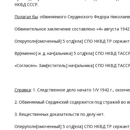
НКВД СССР.
Полагал бы
: обвиняемого Сердинского Федора Николаев
Обвинительное заключение составлено «4» августа 1942 г.
Оперуполн[омоченный] 5 отд[ела] СПО НКВД ТР сержант 
Вр[еменно] и. д. нач[альника] 5 отд[ела] СПО НКВД ТАСС
«Согласен». Зам[еститель] нач[альника] СПО НКВД ТАССР
Справка
: 1. Следственное дело начато 1/V 1942 г., окончен
2. Обвиняемый Сердинский содержится под стражей во 
3. Вещественных доказательств по делу нет.
Оперуполн[омоченный] 5 отд[ела] СПО НКВД ТР сержант 