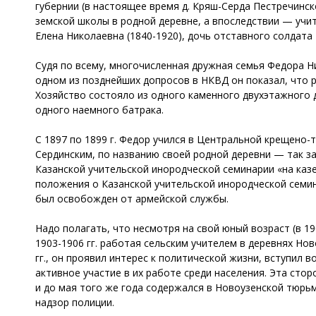
губернии (в настоящее время д. Кряш-Серда Пестречинс
земской школы в родной деревне, а впоследствии — учи
Елена Николаевна (1840-1920), дочь отставного солдата
Судя по всему, многочисленная дружная семья Федора Н
одном из позднейших допросов в НКВД он показал, что р
Хозяйство состояло из одного каменного двухэтажного д
одного наемного батрака.
С 1897 по 1899 г. Федор учился в Центральной крещено
Сердинским, по названию своей родной деревни — так за
Казанской учительской инородческой семинарии «на каз
положения о Казанской учительской инородческой семин
был освобожден от армейской службы.
Надо полагать, что несмотря на свой юный возраст (в 19
1903-1906 гг. работая сельским учителем в деревнях Но
гг., он проявил интерес к политической жизни, вступил
активное участие в их работе среди населения. Эта стор
и до мая того же года содержался в Новоузенской тюрь
надзор полиции.