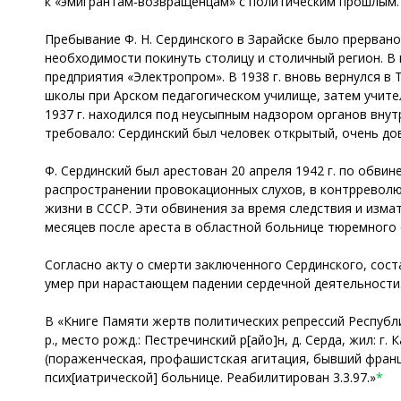
к «эмигрантам-возвращенцам» с политическим прошлым. 
Пребывание Ф. Н. Сердинского в Зарайске было прервано
необходимости покинуть столицу и столичный регион. В
предприятия «Электропром». В 1938 г. вновь вернулся в
школы при Арском педагогическом училище, затем учител
1937 г. находился под неусыпным надзором органов вну
требовало: Сердинский был человек открытый, очень до
Ф. Сердинский был арестован 20 апреля 1942 г. по обвин
распространении провокационных слухов, в контрреволю
жизни в СССР. Эти обвинения за время следствия и измат
месяцев после ареста в областной больнице тюремного
Согласно акту о смерти заключенного Сердинского, сос
умер при нарастающем падении сердечной деятельности
В «Книге Памяти жертв политических репрессий Республи
р., место рожд.: Пестречинский р[айо]н, д. Серда, жил: г
(пораженческая, профашистская агитация, бывший французс
псих[иатрической] больнице. Реабилитирован 3.3.97.»
*