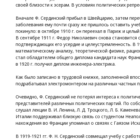
своей близости к эсерам. В условиях политических репр
Вначале Ф. Сердинский прибыл в Швейцарию, затем переб
заболевания ему почти сразу же пришлось оставить учебу
покинуло: в октябре 1910 г. он переехал в Париж и цел
В сентябре 1911 г. Федор Николаевич снова становится
подтверждающих его усердие и целеустремленность. В 1
математическому анализу, теоретической физике, рацио
стал обладателем общего диплома кандидата наук Франц
в 1920 г. получил диплом инженера-электрика.
Как было записано в трудовой книжке, заполненной впо
подрабатывал электромонтером на различных частных пр
Очевидно, Ф. Сердинский не потерял интереса к политич
представителей различных политических партий. По соб
слушал лекции В. И. Ленина, Л. Д. Троцкого, Л. Б. Каменев
Италии поддерживал близкую связь со студентом Неапол
нахождения во Франции упоминал о связях с Гаязом Исх
В 1919-1921 гг. Ф. Н. Сердинский совмещал учебу с раб