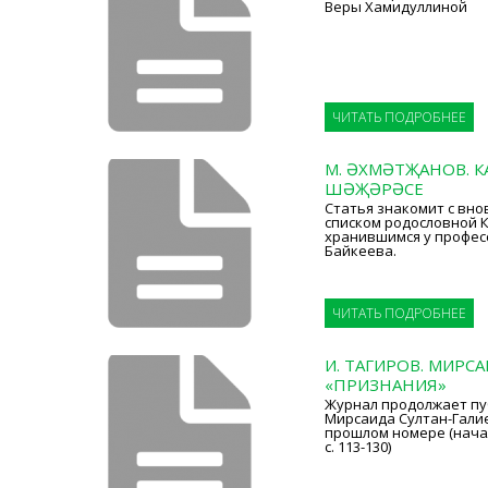
Веры Хамидуллиной
ЧИТАТЬ ПОДРОБНЕЕ
М. ӘХМӘТҖАНОВ. К
ШӘҖӘРӘСЕ
Статья знакомит с вн
списком родословной К
хранившимся у профес
Байкеева.
ЧИТАТЬ ПОДРОБНЕЕ
И. ТАГИРОВ. МИРСА
«ПРИЗНАНИЯ»
Журнал продолжает п
Мирсаида Султан-Гали
прошлом номере (начало 
с. 113-130)