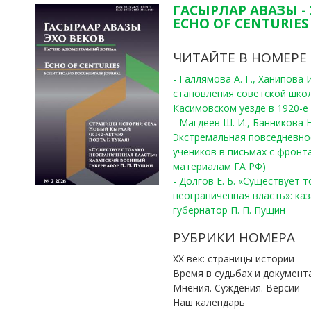
ГАСЫРЛАР АВАЗЫ -
ECHO OF CENTURIES 
ЧИТАЙТЕ В НОМЕРЕ
- Галлямова А. Г., Ханипова
становления советской шко
Касимовском уезде в 1920-е 
- Магдеев Ш. И., Банникова Н
Экстремальная повседневно
учеников в письмах с фронта
материалам ГА РФ)
- Долгов Е. Б. «Существует 
неограниченная власть»: ка
губернатор П. П. Пущин
РУБРИКИ НОМЕРА
ХХ век: страницы истории
Время в судьбах и документ
Мнения. Суждения. Версии
Наш календарь