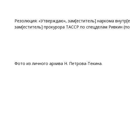
Резолюция: «Утверждаю», зам[еститель] наркома внутр[ен
зам[еститель] прокурора ТАССР по спецделам Ривкин (подп
Фото из личного архива Н. Петрова-Текина.