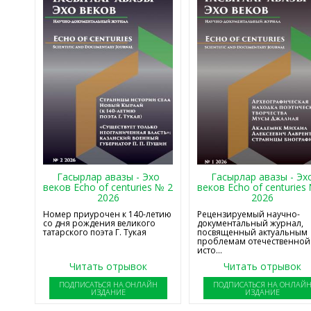
Гасырлар авазы - Эхо
Гасырлар авазы - Эх
веков Echo of centuries № 2
веков Echo of centuries
2026
2026
Номер приурочен к 140-летию
Рецензируемый научно-
со дня рождения великого
документальный журнал,
татарского поэта Г. Тукая
посвященный актуальным
проблемам отечественной
исто...
Читать отрывок
Читать отрывок
ПОДПИСАТЬСЯ НА ОНЛАЙН
ПОДПИСАТЬСЯ НА ОНЛАЙ
ИЗДАНИЕ
ИЗДАНИЕ