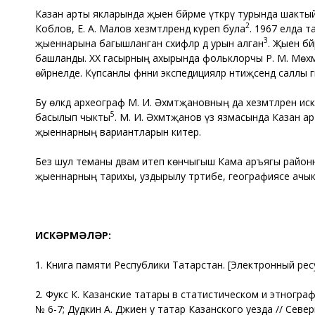
Казан арты якларында җыен бәйрәме үткәрү турында шактый 
2
Коблов, Е. А. Малов хезмәтләрендә күреп була
. 1967 елда 
3
җыеннарына багышланган сәхифәләр дә урын алган
. Җыен бә
башланды. ХХ гасырның ахырында фольклорчы Р. М. Мөхәм
өйрәнелде. Күпсанлы фәнни экспедицияләр нәтиҗәсендә саллы
Бу өлкәдә археограф М. И. Әхмәтҗановның да хезмәтләрен искә
5
басылып чыкты
. М. И. Әхмәтҗанов үз язмасында Казан 
җыеннарның вариантларын китерә.
Без шул теманы дәвам итеп көнчыгыш Кама аръягы район
җыеннарның тарихы, уздырылу тәртибе, географиясе ачык 
ИСКӘРМӘЛӘР
:
1. Книга памяти Республики Татарстан. [Электронный ре
2. Фукс К. Казанские татары в статистическом и этнограф
№ 6-7; Дудкин А. Джиен у татар Казанского уезда // Северны