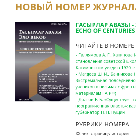
НОВЫЙ НОМЕР ЖУРНАЛ
ГАСЫРЛАР АВАЗЫ -
ECHO OF CENTURIES 
ЧИТАЙТЕ В НОМЕРЕ
- Галлямова А. Г., Ханипова
становления советской шко
Касимовском уезде в 1920-е 
- Магдеев Ш. И., Банникова Н
Экстремальная повседневно
учеников в письмах с фронта
материалам ГА РФ)
- Долгов Е. Б. «Существует 
неограниченная власть»: ка
губернатор П. П. Пущин
РУБРИКИ НОМЕРА
ХХ век: страницы истории