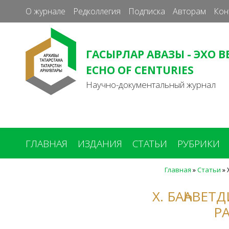
О журнале
Редколлегия
Подписка
Авторам
Кон
ГАСЫРЛАР АВАЗЫ - ЭХО В
ECHO OF CENTURIES
Научно-документальный журнал
ГЛАВНАЯ
ИЗДАНИЯ
СТАТЬИ
РУБРИКИ
Главная
»
Статьи
»
Вы
здесь
Х. БАҺАВЕ
Р