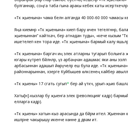
булганнар, соңга таба гына аракы кебек каты исерткечләр
«Тәкә җыенына» чама белән алганда 40 000-60 000 чамасы 
Яңа киемнәр «Тәкә җыенына» киеп бару өчен тегелгәннәр, балал
җыеныннан” кайткач, бер атнадан туды», «кече кызым “Тәкә
ишетелеп кенә тора иде. «Тәкә җыенына» бармый калу яшьләр 
«Тәкә җыенына» баргач иң элек атларны тугарып болынга җибә
югары күтәреп бәйләнәләр, үз арбаңнан адашмас яки аны эзлә
арбасыннан адашып йөрүчеләр еш була иде. «Тәкә җыенына» 
районнарыннан, хәзерге Куйбышев өлкәсенең кайбер авылла
«Тәкә җыены» 17 сәгать сугып
*
бер ай үткәч, урып-җыю башла
Хаты[н]-кызлар бу җыенга элек (революциягә кадәр) бармы
елларга кадәр).
«Тәкә җыены» хатын-кыз арасында да бәйрәм ителә. Җыеннан 
ишләрне чакырышу икенче көнне дә дәвам итә.