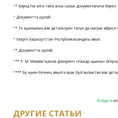
*
* Биредә һәм алга таба аскы сызык документагыча бирелә.
*
Документта шулай.
*
* Тәкә җыенының вак детальләрен тагын да ныграк өйрәнәсе бар
*
Хәзерге Башкортстан Республикасындагы авыл.
*
* Документта шулай.
*
** Р. М. Мөхәммәтҗанов фикеренчә «Наҗар җыены» Әгерҗ
*
*** Бу җыен безнең авылга ерак булганлыктан вак детальлә
Войдите
и
ДРУГИЕ СТАТЬИ