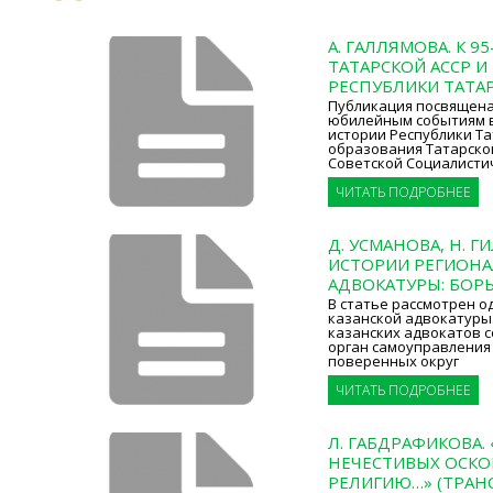
А. ГАЛЛЯМОВА. К 9
ТАТАРСКОЙ АССР И
РЕСПУБЛИКИ ТАТА
Публикация посвящен
юбилейным событиям в
истории Республики Та
образования Татарско
Советской Социалистич
ЧИТАТЬ ПОДРОБНЕЕ
Д. УСМАНОВА, Н. 
ИСТОРИИ РЕГИОН
АДВОКАТУРЫ: БОРЬ
В статье рассмотрен о
казанской адвокатуры.
казанских адвокатов 
орган самоуправления
поверенных округ
ЧИТАТЬ ПОДРОБНЕЕ
Л. ГАБДРАФИКОВА.
НЕЧЕСТИВЫХ ОСК
РЕЛИГИЮ…» (ТРА