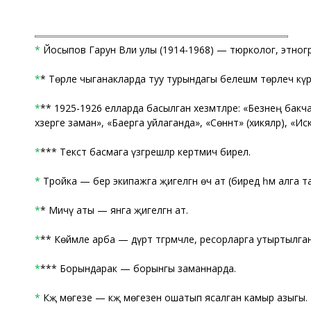
*
Йосыпов Гарун Вәли улы (1914-1968) — тюрколог, этног
*
* Төрле чыганакларда туу турындагы белешмә төрлечә күрс
*
** 1925-1926 елларда басылган хезмәтләре: «Безнең бакчала
хәзерге заман», «Баерга уйлаганда», «Сөннәт» (хикәяләр), «
*
*** Текст басмага үзгәрешләр кертмичә бирелә.
*
Тройка — бер экипажга җигелгән өч ат (биредә һәм алга та
*
* Мичәү аты — янга җигелгән ат.
*
** Көймәле арба — дүрт тәгәрмәчле, ресорларга утыртылга
*
*** Борындарак — борынгы заманнарда.
*
Кәҗә мөгезе — кәҗә мөгезенә ошатып ясалган камыр азыгы.