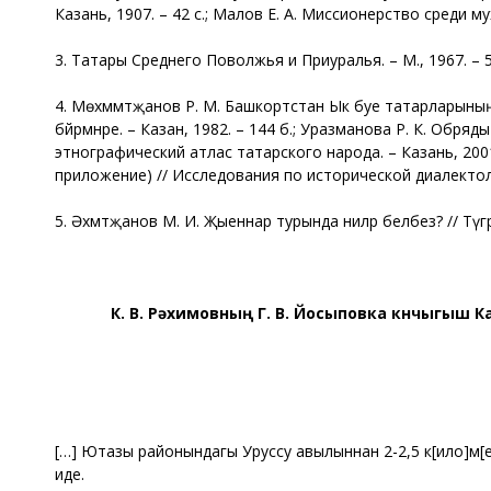
Казань, 1907. – 42 с.; Малов Е. А. Миссионерство среди м
3. Татары Среднего Поволжья и Приуралья. – М., 1967. – 5
4. Мөхәммәтҗанов Р. М. Башкортстан Ык буе татарларының 
бәйрәмнәре. – Казан, 1982. – 144 б.; Уразманова Р. К. Обр
этнографический атлас татарского народа. – Казань, 2001
приложение) // Исследования по исторической диалектологи
5. Әхмәтҗанов М. И. Җыеннар турында ниләр беләбез? // Түгәрәк
К. В. Рәхимовның Г. В. Йосыповка көнчыгыш
[…] Ютазы районындагы Уруссу авылыннан 2-2,5 к[ило]м[е
иде.