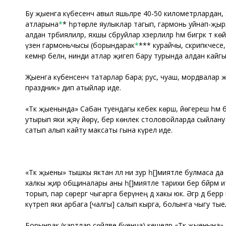
Бу җыенга күбесенчә авыл яшьләре 40-50 километрлардан,
атларына
*
* һәртөрле яулыклар тагып, гармонь уйнап-җырл
алдан тәрбиялиләр, яхшы сбруйлар хәзерлиләр һәм бигрәк тә кө
үзенә гармоньчысы (борындарак
*
*** курайчы, скрипкәчес
кемнәр белән, нинди атлар җигеп бару турында алдан кайг
Җыенга күбенсенчә татарлар бара; рус, чуаш, мордвалар җые
праздник» дип атыйлар иде.
«Тәкә җыенында» Сабан туендагы кебек көрәш, йөгереш һә
утырып яки җәяү йөрү, бер көнлек столовойларда сыйлану һә
сатып алып кайту максаты гына күрелә иде.
«Тәкә җыены» тышкы яктан әллә ни зур әһ[ә]миятле булмаса
халкы җир общиналары аны әһ[ә]миятле тарихи бер бәйрәм ите
торып, пар сөрергә чыгарга берәүнең дә хакы юк. Әгәр дә бе
күтәреп яки арбага [чалгы] салып кырга, болынга чыгу тыел
Борынрак (картлар сөйләве буенча) кешеләр «Тәкә җыенына»