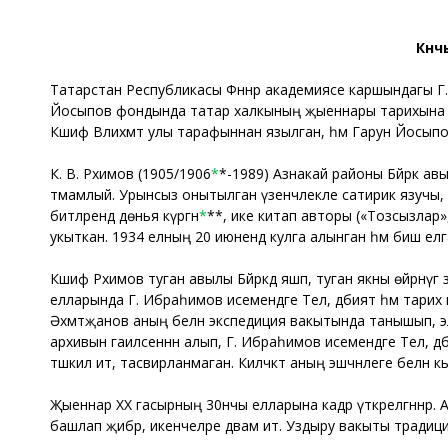
Көн
Татарстан Республикасы Фәннәр академиясе каршындагы Г. И
Йосыпов фондында татар халкының җыеннары тарихына баг
Кәшиф Вәлиәхмәт улы тарафыннан язылган, һәм Гарун Йосып
К. В. Рәхимов (1905/1906
*
*-1989) Азнакай районы Бәйрәкә ав
тәмамлый. Урынсыз онытылган үзенчәлекле сатирик язучы, 
битләрендә дөнья күргән
*
**, ике китап авторы («Тозсызлар»,
укыткан. 1934 елның 20 июнендә кулга алынган һәм биш елга
Кәшиф Рәхимов туган авылы Бәйрәкәдә яшәп, туган якны өйрәнү
елларында Г. Ибраһимов исемендәге Тел, әдәбият һәм тарих 
Әхмәтҗанов аның белән экспедиция вакытында танышып, эл
архивын гаиләсеннән алып, Г. Ибраһимов исемендәге Тел, әд
тәшкил итә, тасвирланмаган. Киләчәктә аның эшчәнлеге бел
Җыеннар XX гасырның 30нчы елларына кадәр үткәрелгәннәр. А
башлап җибәрә, икенчеләре дәвам итә. Уздыру вакыты традиц