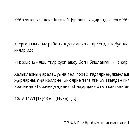
«Уба җыены» элеке Кызыл[ъ]яр авылы җирендә, хәзерге У
Хәзерге Тымытык районы Күктәкә авылы тирәсендә, Ык буен
киләләр иде.
«Тәкә җыены» яшь тәкәләр суеп ашау белән башланган. «Наҗар
Халыкларның аралашуына тел, гореф-гадәтләрнең якынлашуы
җырларны, яңа көйләрне, биюләрне теге яки бу авылдан кил
арасында «Тәкә җыен[ын]нан», «Наҗардан» отып кайткан я
10/IV-11/VI [19]48 ел. (Имза). […]
ТР ФА Г. Ибраһимов исемендәге Тел