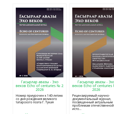
Гасырлар авазы - Эхо
Гасырлар авазы - Эх
веков Echo of centuries № 2
веков Echo of centuries
2026
2026
Номер приурочен к 140-летию
Рецензируемый научно-
со дня рождения великого
документальный журнал,
татарского поэта Г. Тукая
посвященный актуальным
проблемам отечественной
исто...