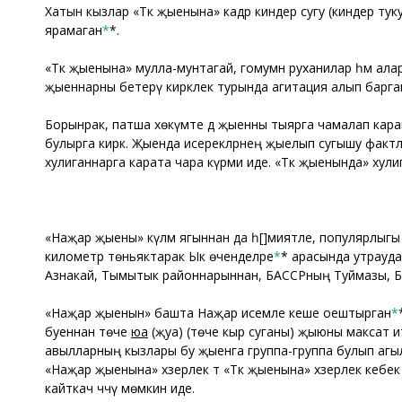
Хатын кызлар «Тәкә җыенына» кадәр киндер сугу (киндер туку)
ярамаган
*
*.
«Тәкә җыенына» мулла-мунтагай, гомумән руханилар һәм ал
җыеннарны бетерү кирәклек турында агитация алып барган
Борынрак, патша хөкүмәте дә җыенны тыярга чамалап карага
булырга кирәк. Җыенда исерекләрнең җыелып сугышу фактла
хулиганнарга карата чара күрми иде. «Тәкә җыенында» хулиг
«Наҗар җыены» күләм ягыннан да әһ[ә]миятле, популярлыгы я
километр төньяктарак Ык өченделәре
*
* арасында утрауда
Азнакай, Тымытык районнарыннан, БАССРның Туймазы, Ба
«Наҗар җыенын» башта Наҗар исемле кеше оештырган
*
буеннан төче
юа
(җуа) (төче кыр суганы) җыюны максат и
авылларның кызлары бу җыенга группа-группа булып агыла
«Наҗар җыенына» хәзерлек тә «Тәкә җыенына» хәзерлек кебе
кайткач чәчү мөмкин иде.