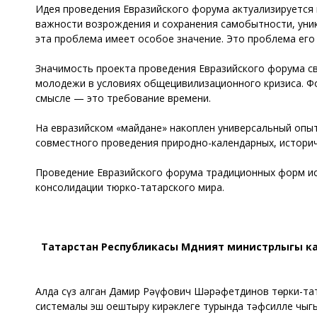
Идея проведения Евразийского форума актуализируется 
важности возрождения и сохранения самобытности, уник
эта проблема имеет особое значение. Это проблема его
Значимость проекта проведения Евразийского форума св
молодежи в условиях общецивилизационного кризиса. Ф
смысле — это требование времени.
На евразийском «майдане» накоплен универсальный опыт
совместного проведения природно-календарных, историч
Проведение Евразийского форума традиционных форм ис
консолидации тюрко-татарского мира.
Татарстан Республикасы Мәдәният министрлыгы ка
Алда сүз алган Дамир Рәүфович Шәрәфетдинов төрки-тат
системалы эш оештыру кирәклеге турында тәфсилле чыгы