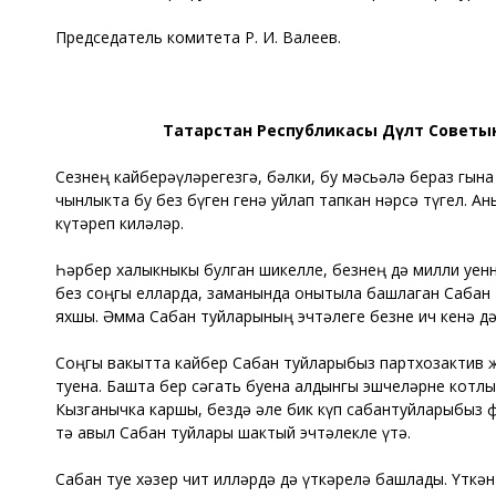
Председатель комитета Р. И. Валеев.
Татарстан Республикасы Дәүләт Советының
Сезнең кайберәүләрегезгә, бәлки, бу мәсьәлә бераз гына 
чынлыкта бу без бүген генә уйлап тапкан нәрсә түгел. 
күтәреп киләләр.
Һәрбер халыкныкы булган шикелле, безнең дә милли уенн
без соңгы елларда, заманында онытыла башлаган Сабан т
яхшы. Әмма Сабан туйларының эчтәлеге безне һич кенә д
Соңгы вакытта кайбер Сабан туйларыбыз партхозактив җ
туена. Башта бер сәгать буена алдынгы эшчеләрне котлыйл
Кызганычка каршы, бездә әле бик күп сабантуйларыбыз ф
тә авыл Сабан туйлары шактый эчтәлекле үтә.
Сабан туе хәзер чит илләрдә дә үткәрелә башлады. Үткә