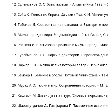
12. Сулейменов О. О. Язык письма. – Алматы-Рим, 1998. – 5
13. Сәйф С. Гөлестан. Лирика. Дастан / Төз. Х. И. Миңнегуло
14. Табаков Д. Хоризонтът на познанията. Българите през
15. Мифы народов мира. Энциклопедия: в 2 т. / Гл. ред. С. А. Т
16. Рассоха И. Н. Языческие религии и мифы народов мира.
17. Сулейменов О. О. Тюрки в доистории. О происхождени
18. Паркер Э. Х. Тысяча лет из истории татар / Пер. с англ
19. Бэмбер Г. Великие моголы. Потомки Чингисхана и Тамерл
20. Мурад А. Э. Тюрки и мир: Сокровенная история. – М., 20
21. Кашгари М. Диван лугат ат-турк (Словарь тюркских нар
22. Шарафутдинов Д., Гаффарова Г. Письменные источник