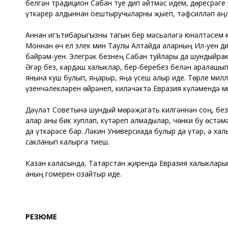
белгән традицион Сабан туе дип әйтмәс идем, дөресрәге
үткәрер алдыннан оештыручыларны җыеп, тәфсилләп аңла
Аннан игътибарыгызны тагын бер мәсьәләгә юнәлтәсем кил
Моннан өч ел элек мин Таулы Алтайда аларның Ил-уен д
бәйрәм-уен. Элегрәк безнең Сабан туйлары да шундыйрак
Әгәр без, кардәш халыклар, бер-беребез белән аралашып
янына куш булып, яңарыр, яңа үсеш алыр иде. Төрле мил
үзенчәлекләрен өйрәнеп, киләчәктә Евразия күләмендә ми
Дәүләт Советына шундый мөрәҗәгать килгәннән соң, без
алар аны бик хуплап, күтәреп алмадылар, чөнки бу өстә
да үткәрәсе бар. Ләкин Универсиада булыр да үтәр, ә ха
сакланып калырга тиеш.
Казан каласында, Татарстан җирендә Евразия халыкларын
аның гомерен озайтыр иде.
РЕЗЮМЕ