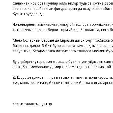
Саламнан исә оста куллар әллә ниләр тудыра: күпме рәс
итеп тә, кечерәйтелгән фигураларын да ясау өчен табиг
булып гәүдәләнде.
Чәчәннәрнең, акыннарның җыру әйтешләре тормышның ис
катнашучылар өчен берни тормый иде. Чынлап та, нигә 
Менә боларның барсын да Евразия дигән олуг тәсбихка 
башлана, диләр. Ә бит бу юнәлештә тәүге адымнар ясалг
татулыкка, бердәмлеккә илтүче эзгә төшәргә мөмкин бул
Бу уңайдан күтәрелгән мәсьәлә буенча уен уйдырып салг
аның баш мөхәррире Дамир Шәрәфетдиновка рәхмәт әйтә
Д. Шәрәфетдинов — ярты гасырга якын татарча көрәш мә
куя, моны хәл итүне, бик күп төрки һәм башка халыкларн
Халык талантын уятыр