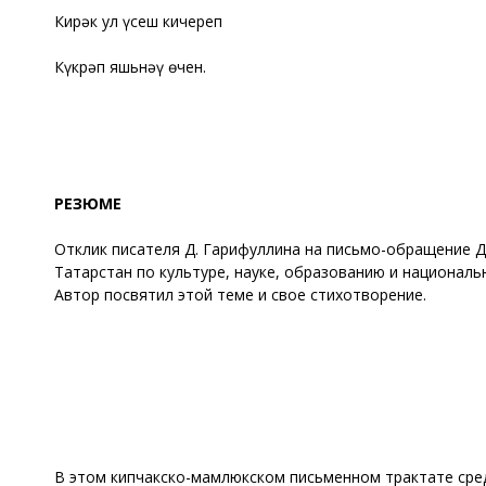
Кирәк ул үсеш кичереп
Күкрәп яшьнәү өчен.
РЕЗЮМЕ
Отклик писателя Д. Гарифуллина на письмо-обращение Д
Татарстан по культуре, науке, образованию и националь
Автор посвятил этой теме и свое стихотворение.
В этом кипчакско-мамлюкском письменном трактате сре