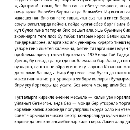
җыйдырмый торып, без бию сәнгатебез үзенчәлеге, аның ү
ничә төрле биюебез барлыгын да белмибез. Иң кызганычы
яшәешеннән бию сәнгате тавыш-тынсыз гына китеп бара. 
соңгы вакытларда кайчан, кайда күргәнебез бар? Гаилә 
күп булса гына татарча бию оешып ала. Яшь буынның бию
экраннарга теге яисә бу төбәк татарын нәрсә белән җәл
төйдерешләрне, аларга хас аяк уеннарны күрергә тиештер
үзләре генә ишетеп калмыйча, бөтен татарга ишетелүен т
проблемаларның тагын бер канаты. 1939 елда Гай Гадҗи 
Димәк, бу өлкәдә дә җитди проблемалар бар. Алар да ни
вузларга, сәнгатьне өйрәнү институтларына Казаннан ма
да эшләми башлады. Нигә бөртекле генә булса да галимн
максатчан магистратураларга җибәрү юлларын булдырмас
бирү уку йортларында укыта. Без әлегә меңнәр димибез, 
Тукталырга кирәкле өченче мәсьәлә — халык уен коралла
уйланып бетмәгән, анда бер — монда бер үткәрелә торга
коралын халык арасында популярлаштыруда әллә ни үтемл
совет чорындагы чиксез смотр-конкурсларда кулын шакты
каршында оешкан ансамбльләр килеп керә. Ләкин алар да