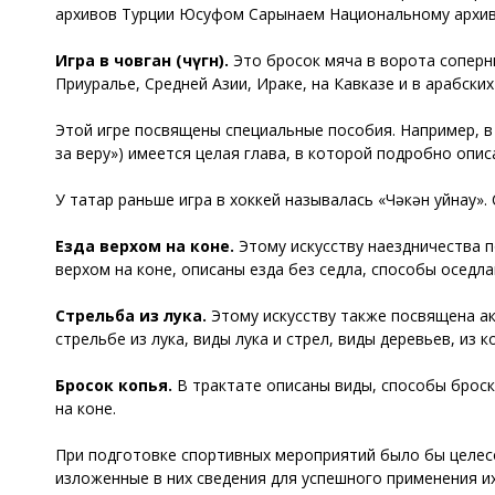
архивов Турции Юсуфом Сарынаем Национальному архив
Игра в човган (
чәүгән
)
.
Это бросок мяча в ворота соперн
Приуралье, Средней Азии, Ираке, на Кавказе и в арабских
Этой игре посвящены специальные пособия. Например, 
за веру») имеется целая глава, в которой подробно опи
У татар раньше игра в хоккей называлась «Чәкән уйнау». 
Езда верхом на коне
.
Этому искусству наездничества по
верхом на коне, описаны езда без седла, способы оседла
Стрельба из лука
.
Этому искусству также посвящена ак
стрельбе из лука, виды лука и стрел, виды деревьев, из к
Бросок копья
.
В трактате описаны виды, способы броска
на коне.
При подготовке спортивных мероприятий было бы целесо
изложенные в них сведения для успешного применения их