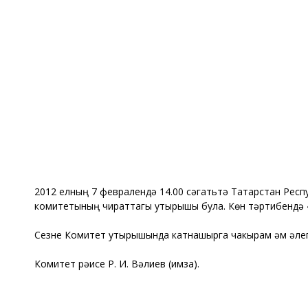
2012 елның 7 февралендә 14.00 сәгатьтә Татарстан Рес
комитетының чираттагы утырышы була. Көн тәртибендә «
Сезне Комитет утырышында катнашырга чакырам һәм әле
Комитет рәисе Р. И. Вәлиев (имза).