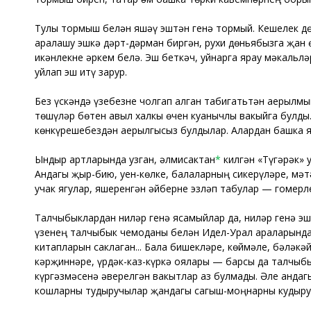
Тулы тормыш белән яшәү эштән генә тормый. Кешелек дө
аралашу эшкә дәрт-дәрман биргән, рухи дөньябызга җан 
икәнлекне һәркем белә. Эш беткәч, уйнарга ярау мәкальлә
уйлап эш итү зарур.
Без үскәндә үзебезне чолгап алган табигатьтән аерылмы
төшүләр бөтен авыл халкы өчен куанычлы вакыйга булды.
көнкүрешебездән аерылгысыз булдылар. Алардан башка я
Ындыр артларында узган, әлмисактан
*
килгән «Түгәрәк» 
Андагы җыр-бию, уен-көлке, балаларның сикерүләре, мәт
учак ягулар, яшеренгән әйберне эзләп табулар — гомерле
Талчыбыклардан ниләр генә ясамыйлар да, ниләр генә эшл
үзенең талчыбык чемоданы белән Идел-Урал араларында,
китапларын саклаган... Бала бишекләре, көймәле, бәләкә
кәрҗиннәре, үрдәк-каз-күркә оялары — барсы да талчыбы
күргәзмәсенә әверелгән вакытлар аз булмады. Әле андаг
кошларны тудыручылар җандагы сагыш-моңнарны кудыруч