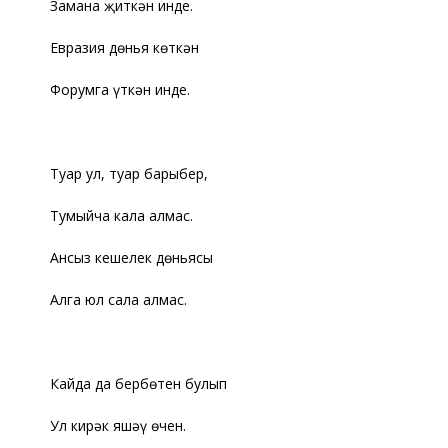
Замана җиткән инде.
Евразия дөнья көткән
Форумга үткән инде.
Туар ул, туар барыбер,
Тумыйча кала алмас.
Ансыз кешелек дөньясы
Алга юл сала алмас.
Кайда да бербөтен булып
Ул кирәк яшәү өчен.