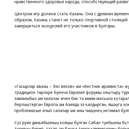
нравственного здоровья народа, способствующий развит
Центром игр должна стать Казань. Она с древних време
образом, Казань станет не только спортивной столицей 
завершиться экскурсией его участников в Булгары.
«Гасырлар авазы – Эхо веков» һәм «Вестник архивиста» 
традицион төрләре буенча Евразия форумы оештыру тур
заманыбыз һәм киләчәк өчен бик тә мөһим мәсьәлә күтәрә
берләштергән Европа һәм Азиядә эз калдырган, яшәүгә х
проблемасын ачып салалар һәм аны чишүнең ихтимал бул
Сүз рухи дөньябызның кояшы булган Сабан туебызны бүт
тормыш биреп, татар һәм башка төрки кавемнәрнең борын