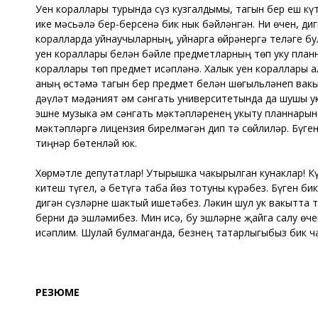
Уен кораллары турында сүз кузгалдымы, тагын бер еш кү
ике мәсьәлә бер-берсенә бик нык бәйләнгән. Ни өчен, д
коралларда уйнаучыларның, уйнарга өйрәнергә теләге бул
уен кораллары белән бәйле предметларның төп уку план
кораллары төп предмет исәпләнә. Халык уен кораллары а
аның өстәмә тагын бер предмет белән шөгыльләнеп вакы
дәүләт мәдәният һәм сәнгать университетында да шушы у
эшне музыка һәм сәнгать мәктәпләренең укыту планнары
мәктәпләргә лицензия бирелмәгән дип тә сөйлиләр. Бүге
тиңнәр бөтенләй юк.
Хөрмәтле депутатлар! Утырышка чакырылган кунаклар! Күр
китеш түгел, ә бетүгә таба йөз тотуны күрәбез. Бүген 
дигән сүзләрне шактый ишетәбез. Ләкин шул ук вакытта 
берни дә эшләмибез. Мин исә, бу эшләрне җайга салу өч
исәплим. Шулай булмаганда, безнең татарлыгыбыз бик ча
РЕЗЮМЕ