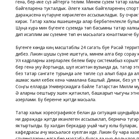
генә, бер-ике сүз әйтергә телим. Минем сүзем татар хал
бәйгеләренә тукталдык. Әлеге халык бәйгеләренең спорт
дәрәҗәсенә күтәрүне кирәклеген ассызыкладык. Бу очрак
кирәк. Татар халкы яшәешендә алар бербөтенлекле булы
Шуңа күрә мин бүгенге сүземдә төп басымны татар халкы
дип исәплим һәм сүземне төп өч мәсьәләгә юнәлтмәкче бу
Бүгенге көндә киң масштаблы 24 сәгать буе Рәсәй терр
дибез. Ләкин шушы сүзне ишетүгә, минем алга бер сорау
Ул кадрларны әзерләрлек белем бирү системабыз корылга
бер генә уку йортында, шул исәптән вузында да, татар э
без татар сәнгате турында әле төпле сүз алып бара да 
ашмас хыял кебек кенә чамалана башлый. Димәк, без ул
Соңгы елларда Универсиадага бәйле Татарстан Милли му
Ә аларны оештыру эшен җитәкләп, башкарып чыгучы этно
әзерләми. Бу беренче җитди мәсьәлә.
Татар халык хореографиясе белән дә ситуация шундыйрак
ни дәрәҗәдә җитди икәнлеген ассызыклап, берничә түгәр
яктыртылды. Бу хәлдән беркадәр уңай чыгу юлы буларак
кафедрасы ачу мәсьәләсе куелган иде. Ләкин бу чара хәз
студентларны елга бер мәртәбә булса да кыр фольклор п