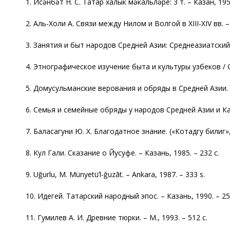
1. Исәнбәт Н. С. Татар халык мәкальләре: 3 т. – Казан, 1959-1
2. Аль-Холи А. Связи между Нилом и Волгой в XIII-XIV вв. – 
3. Занятия и быт народов Средней Азии: Среднеазиатский эт
4. Этнографическое изучение быта и культуры узбеков / Отв.
5. Домусульманские верования и обряды в Средней Азии. – 
6. Семья и семейные обряды у народов Средней Азии и Каза
7. Баласагуни Ю. Х. Благодатное знание. («Котадгу билиг», 
8. Кул Гали. Сказание о Йусуфе. – Казань, 1985. – 232 с.
9. Uğurlu, M. Münyetü’l-ğuzāt. – Ankara, 1987. – 333 s.
10. Идегей. Татарский народный эпос. – Казань, 1990. – 25
11. Гумилев А. И. Древние тюрки. – М., 1993. – 512 с.