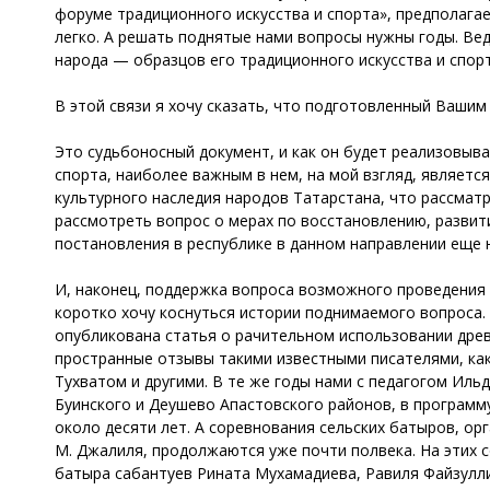
форуме традиционного искусства и спорта», предполагае
легко. А решать поднятые нами вопросы нужны годы. Ве
народа — образцов его традиционного искусства и спорт
В этой связи я хочу сказать, что подготовленный Ваши
Это судьбоносный документ, и как он будет реализовыва
спорта, наиболее важным в нем, на мой взгляд, являет
культурного наследия народов Татарстана, что рассмат
рассмотреть вопрос о мерах по восстановлению, развит
постановления в республике в данном направлении еще н
И, наконец, поддержка вопроса возможного проведения 
коротко хочу коснуться истории поднимаемого вопроса. Е
опубликована статья о рачительном использовании древн
пространные отзывы такими известными писателями, ка
Тухватом и другими. В те же годы нами с педагогом И
Буинского и Деушево Апастовского районов, в программ
около десяти лет. А соревнования сельских батыров, ор
М. Джалиля, продолжаются уже почти полвека. На этих с
батыра сабантуев Рината Мухамадиева, Равиля Файзуллин