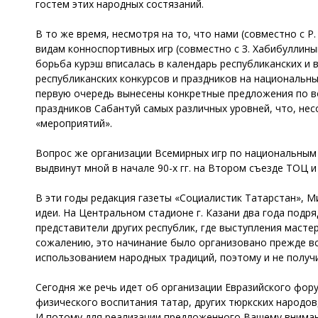
гостем этих народных состязаний.
В то же время, несмотря на то, что нами (совместно с 
видам конноспортивных игр (совместно с З. Хабибуллины
борьба курэш вписалась в календарь республиканских и в
республиканских конкурсов и праздников на национальны
первую очередь вынесены конкретные предложения по в
праздников Сабантуй самых различных уровней, что, не
«мероприятий».
Вопрос же организации Всемирных игр по национальным 
выдвинут мной в начале 90-х гг. на Втором съезде ТОЦ 
В эти годы редакция газеты «Социалистик Татарстан», 
идеи. На Центральном стадионе г. Казани два года подр
представители других республик, где выступления маст
сожалению, это начинание было организовано прежде вс
использованием народных традиций, поэтому и не получ
Сегодня же речь идет об организации Евразийского фор
физического воспитания татар, других тюркских народов,
И потому для реализации предложенного Вашему вниман