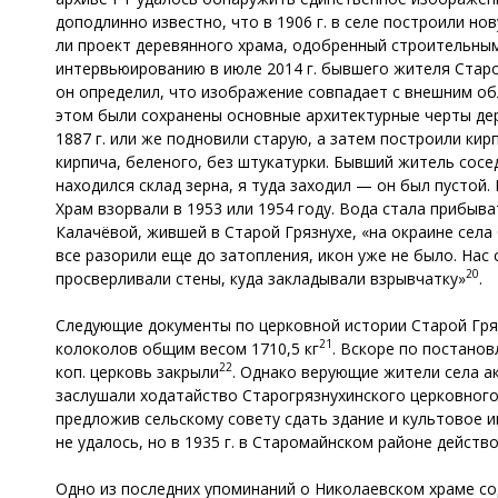
доподлинно известно, что в 1906 г. в селе построили 
ли проект деревянного храма, одобренный строительным
интервьюированию в июле 2014 г. бывшего жителя Старой
он определил, что изображение совпадает с внешним обл
этом были сохранены основные архитектурные черты дер
1887 г. или же подновили старую, а затем построили кир
кирпича, беленого, без штукатурки. Бывший житель сосе
находился склад зерна, я туда заходил — он был пустой
Храм взорвали в 1953 или 1954 году. Вода стала прибыват
Калачёвой, жившей в Старой Грязнухе, «на окраине села
все разорили еще до затопления, икон уже не было. Нас
20
просверливали стены, куда закладывали взрывчатку»
.
Следующие документы по церковной истории Старой Гряз
21
колоколов общим весом 1710,5 кг
. Вскоре по постано
22
коп. церковь закрыли
. Однако верующие жители села а
заслушали ходатайство Старогрязнухинского церковного
предложив сельскому совету сдать здание и культовое 
не удалось, но в 1935 г. в Старомайнском районе дейст
Одно из последних упоминаний о Николаевском храме со