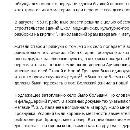
обсуждался вопрос о передаче здания бывшей церкви в с
как строительного материала при переносе складских п
В августе 1953 г. районные власти решили с целью обес
строительства зданий школ, медицинских, культурно-про
26
разборки на кирпич
. Николаевский храм взорвали 1 авг
Жители Старой Грязнухи о том, что их село попадает в з
райисполком постановил: «Села Старая Грязнуха (колхоз
площадку, как населенные пункты, в которых находятся 
переселяться на новые земли около деревни Арчиловки 
мнение жителей Старой и Новой Грязнухи было единодуш
28
что в то время случалось редко
, обычно проблема выб
должны были переехать в пос. Волжский (сначала новый 
Подлежащее затоплению село было большим. По словам А. 
и фельдшерский пункт. В архивных документах указывают
30
магазин
. З. А. Калачёва вспоминала: «Народу жило мн
Грязнушка. Условия были хорошие, местность замечател
рыболовецкая бригада, много озер. Вот чем было знамен
две школы — на одном конце каменная, на другом — дер