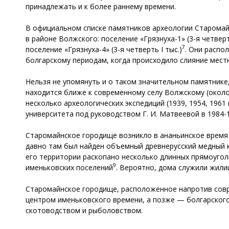
принадлежать и к более раннему времени.
В официальном списке памятников археологии Старомай
в районе Волжского: поселение «Грязнуха-1» (3-я четверть 
7
поселение «Грязнуха-4» (3-я четверть I тыс.)
. Они распо
болгарскому периодам, когда происходило слияние местн
Нельзя не упомянуть и о таком значительном памятнике,
находится ближе к современному селу Волжскому (около
несколько археологических экспедиций (1939, 1954, 196
университета под руководством Г. И. Матвеевой в 1984-19
Старомайнское городище возникло в ананьинское время (VII
давно там был найден объемный древнерусский медный кр
его территории раскопано несколько длинных прямоуголь
9
именьковских поселений
. Вероятно, дома служили жил
Старомайнское городище, расположенное напротив совр
центром именьковского времени, а позже — болгарского
скотоводством и рыболовством.