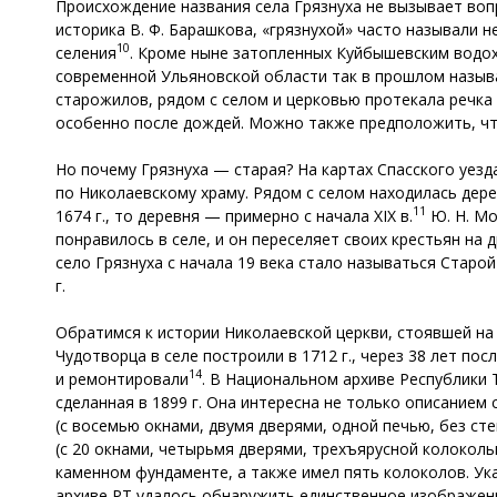
Происхождение названия села Грязнуха не вызывает воп
историка В. Ф. Барашкова, «грязнухой» часто называли 
10
селения
. Кроме ныне затопленных Куйбышевским водох
современной Ульяновской области так в прошлом называл
старожилов, рядом с селом и церковью протекала речка 
особенно после дождей. Можно также предположить, что
Но почему Грязнуха — старая? На картах Спасского уезд
по Николаевскому храму. Рядом с селом находилась дере
11
1674 г., то деревня — примерно с начала XIX в.
Ю. Н. Мо
понравилось в селе, и он переселяет своих крестьян на 
село Грязнуха с начала 19 века стало называться Старо
г.
Обратимся к истории Николаевской церкви, стоявшей на
Чудотворца в селе построили в 1712 г., через 38 лет п
14
и ремонтировали
. В Национальном архиве Республики 
сделанная в 1899 г. Она интересна не только описание
(с восемью окнами, двумя дверями, одной печью, без ст
(с 20 окнами, четырьмя дверями, трехъярусной колокол
каменном фундаменте, а также имел пять колоколов. Ука
архиве РТ удалось обнаружить единственное изображени