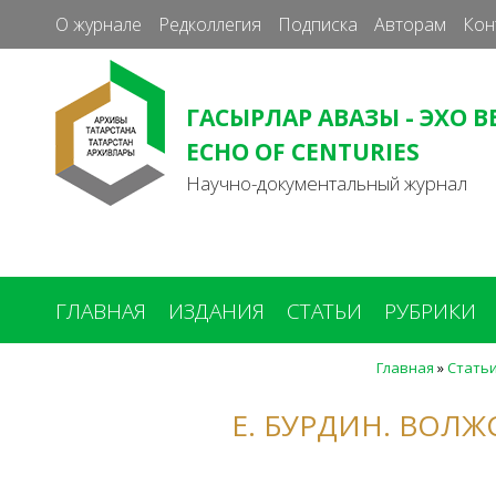
О журнале
Редколлегия
Подписка
Авторам
Кон
ГАСЫРЛАР АВАЗЫ - ЭХО В
ECHO OF CENTURIES
Научно-документальный журнал
ГЛАВНАЯ
ИЗДАНИЯ
СТАТЬИ
РУБРИКИ
Главная
»
Стать
Вы
здесь
Е. БУРДИН. ВОЛЖ