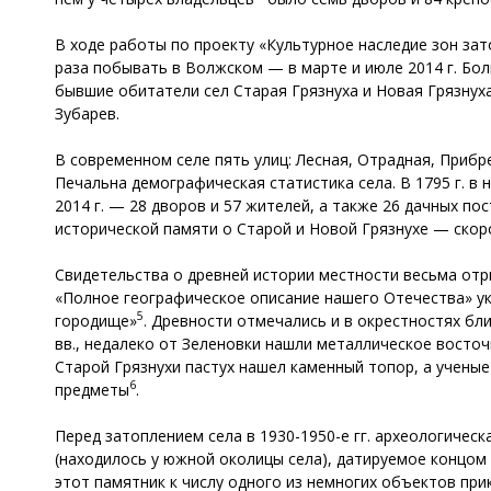
В ходе работы по проекту «Культурное наследие зон за
раза побывать в Волжском — в марте и июле 2014 г. Бол
бывшие обитатели сел Старая Грязнуха и Новая Грязнуха 
Зубарев.
В современном селе пять улиц: Лесная, Отрадная, Прибр
Печальна демографическая статистика села. В 1795 г. в н
2014 г. — 28 дворов и 57 жителей, а также 26 дачных пос
исторической памяти о Старой и Новой Грязнухе — скоро
Свидетельства о древней истории местности весьма отры
«Полное географическое описание нашего Отечества» ука
5
городище»
. Древности отмечались и в окрестностях бл
вв., недалеко от Зеленовки нашли металлическое восто
Старой Грязнухи пастух нашел каменный топор, а ученые
6
предметы
.
Перед затоплением села в 1930-1950-е гг. археологичес
(находилось у южной околицы села), датируемое концом I
этот памятник к числу одного из немногих объектов при