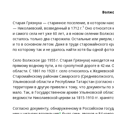
Волжс
Старая Грязнуха — старинное поселение, в котором нах
1
— Николаевский, возведенный в 1712 г.
Оно относится к
и самого села нет уже 60 лет, а в новом селении Волжск
осталось только два старожила. Остальные или умерли,
и то в основном летом. Даже в труде старомайнского кр
по которому так и не удалось найти хотя бы одной фотог
Село Волжское (до 1955 г. Старая Грязнуха) находится 
прямому водному пути, а по сухопутной дороге в 42 км.
области. С 1861 по 1920 г. село относилось к Жедяевской
Старомайнскому районам Самарского (Средневолжского, 
Ульяновской области и Республики Татарстан (согласно
территории в другую привели к тому, что документы по 
мало. Так, в Государственном архиве Ульяновской облас
ведомости Николаевской церкви за 1815-1910 гг. хранят
Согласно документу, обнаруженному в Российском государ
нем у четырех владельцев
*
было семь дворов и 84 креп