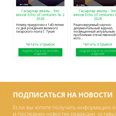
Гасырлар авазы - Эхо
Гасырлар авазы - Эх
веков Echo of centuries № 2
веков Echo of centuries
2026
2026
Номер приурочен к 140-летию
Рецензируемый научно-
со дня рождения великого
документальный журнал,
татарского поэта Г. Тукая
посвященный актуальным
проблемам отечественной
исто...
Читать отрывок
Читать отрывок
ПОДПИСАТЬСЯ НА ОНЛАЙН
ПОДПИСАТЬСЯ НА ОНЛАЙ
ИЗДАНИЕ
ИЗДАНИЕ
ПОДПИСАТЬСЯ НА НОВОСТИ
Если вы хотите получать информацию о
и последних новостях редакции, оставь