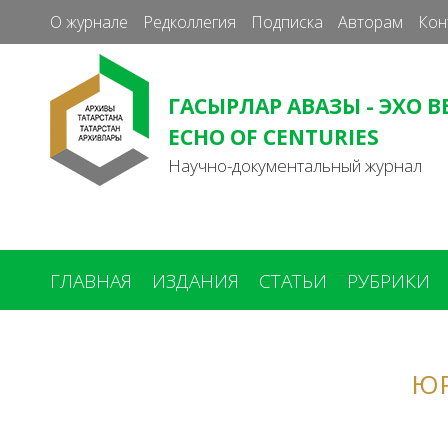
О журнале
Редколлегия
Подписка
Авторам
Кон
ГАСЫРЛАР АВАЗЫ - ЭХО В
ECHO OF CENTURIES
Научно-документальный журнал
ГЛАВНАЯ
ИЗДАНИЯ
СТАТЬИ
РУБРИКИ
Вы
здесь
ЮР