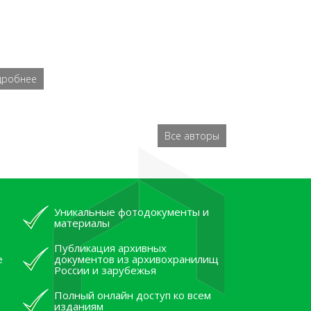
дробнее
Все авторы
Уникальные фотодокументы и
материалы
Публикация архивных
е
документов из архивохранилищ
России и зарубежья
Полный онлайн доступ ко всем
изданиям