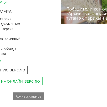
Пущин
Победители конку
Сотрудники редак
МЕРА
«Архивные фонды –
Архивисты рассказ
Эхо веков» встрет
туган як тарихын 
Госархива
(КХТИ)
«Мир архивов скво
истории
и документах
. Версии
ка. Архивный
 и обряды
ника
к
ТНУЮ ВЕРСИЮ
 НА ОНЛАЙН-ВЕРСИЮ
Архив журналов