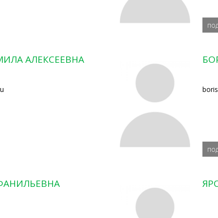
по
ИЛА АЛЕКСЕЕВНА
БО
ru
bori
по
 ФАНИЛЬЕВНА
ЯР