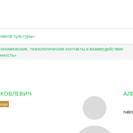
тников культуры»
ономические, технологические контакты и взаимодействие
енность»
ЯКОВЛЕВИЧ
АЛ
наук
nale