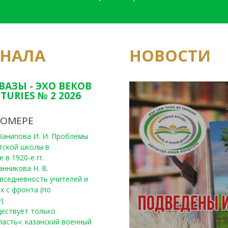
РНАЛА
НОВОСТИ
Юным исследовате
конкурсах Татарс
ВАЗЫ - ЭХО ВЕКОВ
TURIES № 2 2026
НОМЕРЕ
, Ханипова И. И. Проблемы
тской школы в
 в 1920-е гг.
анникова Н. В.
вседневность учителей и
х с фронта (по
)
уществует только
ласть»: казанский военный