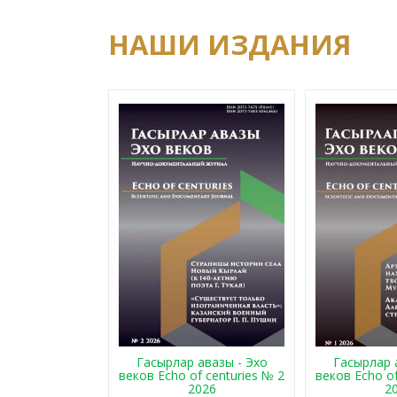
НАШИ ИЗДАНИЯ
Гасырлар авазы - Эхо
Гасырлар 
веков Echo of centuries № 2
веков Echo of
2026
2