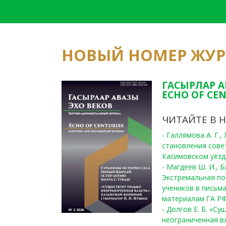
НОВЫЙ НОМЕР ЖУ
ГАСЫРЛАР А
ECHO OF CEN
ЧИТАЙТЕ В 
- Галлямова А. Г.
становления сове
Касимовском уезде
- Магдеев Ш. И., Б
Экстремальная по
учеников в письма
материалам ГА РФ
- Долгов Е. Б. «С
неограниченная в