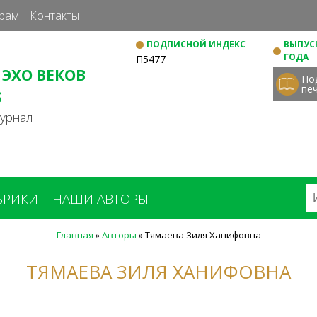
Перейти
рам
Контакты
к
ПОДПИСНОЙ ИНДЕКС
ВЫПУСК
основному
ГОДА
П5477
содержанию
 ЭХО ВЕКОВ
По
пе
S
журнал
БРИКИ
НАШИ АВТОРЫ
Главная
»
Авторы
»
Тямаева Зиля Ханифовна
ТЯМАЕВА ЗИЛЯ ХАНИФОВНА