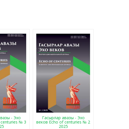
Гасырлар авазы - Эхо
вазы - Эхо
веков Echo of centuries № 2
 centuries № 3
2025
25