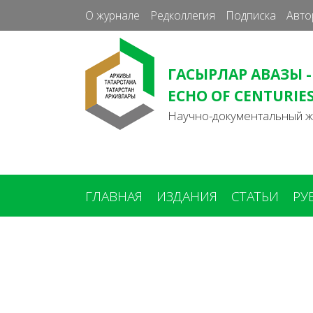
О журнале
Редколлегия
Подписка
Авто
ГАСЫРЛАР АВАЗЫ -
ECHO OF CENTURIE
Научно-документальный 
ГЛАВНАЯ
ИЗДАНИЯ
СТАТЬИ
РУ
Вы
здесь