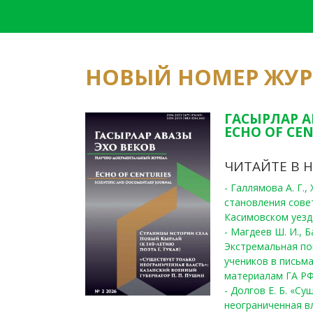
НОВЫЙ НОМЕР ЖУ
ГАСЫРЛАР А
ECHO OF CEN
ЧИТАЙТЕ В 
- Галлямова А. Г.
становления сове
Касимовском уезде
- Магдеев Ш. И., Б
Экстремальная по
учеников в письма
материалам ГА РФ
- Долгов Е. Б. «С
неограниченная в