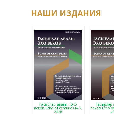
НАШИ ИЗДАНИЯ
Гасырлар авазы - Эхо
Гасырлар 
веков Echo of centuries № 2
веков Echo of
2026
2