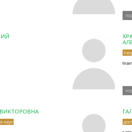
по
НИЙ
ХР
АЛ
Кан
hram
по
 ВИКТОРОВНА
ГА
х наук
док