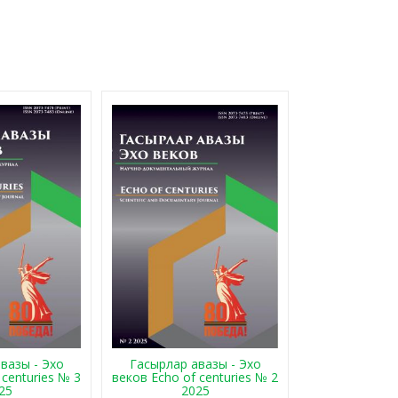
Гасырлар авазы - Эхо
вазы - Эхо
веков Echo of centuries № 2
 centuries № 3
2025
25