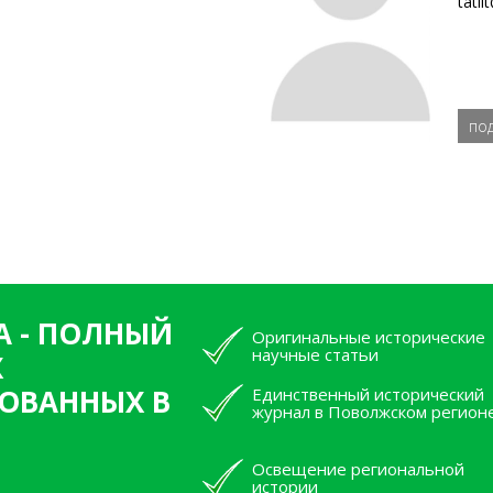
tatli
по
А - ПОЛНЫЙ
Оригинальные исторические
научные статьи
Х
ОВАННЫХ В
Единственный исторический
журнал в Поволжском регион
Освещение региональной
истории