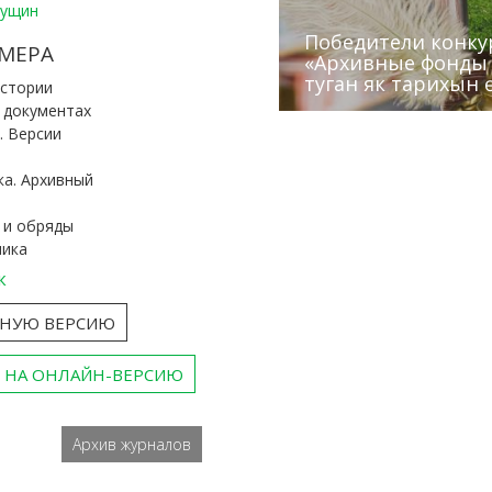
Пущин
Победители конку
Сотрудники редак
МЕРА
«Архивные фонды –
Архивисты рассказ
Эхо веков» встрет
туган як тарихын 
Госархива
(КХТИ)
«Мир архивов скво
истории
и документах
. Версии
ка. Архивный
 и обряды
ника
к
ТНУЮ ВЕРСИЮ
 НА ОНЛАЙН-ВЕРСИЮ
Архив журналов