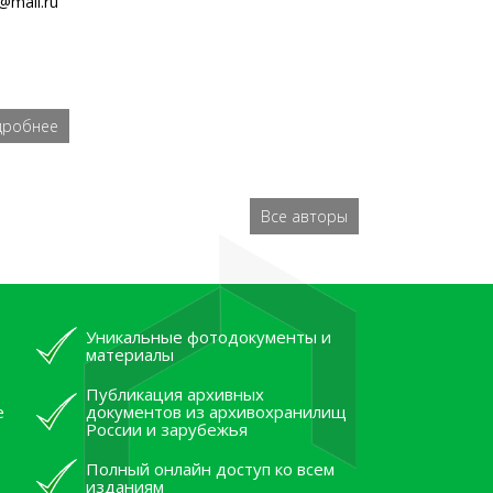
t@mail.ru
дробнее
Все авторы
Уникальные фотодокументы и
материалы
Публикация архивных
е
документов из архивохранилищ
России и зарубежья
Полный онлайн доступ ко всем
изданиям