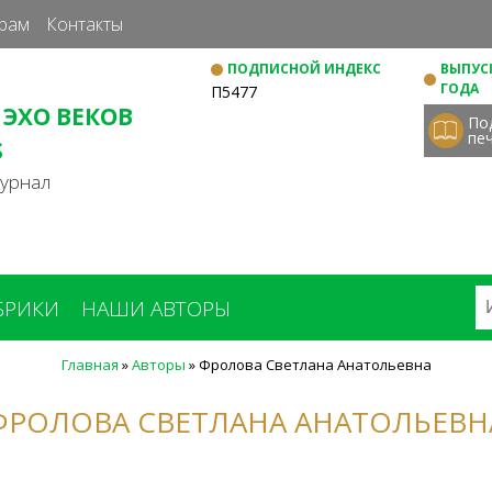
Перейти
рам
Контакты
к
ПОДПИСНОЙ ИНДЕКС
ВЫПУСК
основному
ГОДА
П5477
содержанию
 ЭХО ВЕКОВ
По
пе
S
журнал
БРИКИ
НАШИ АВТОРЫ
Главная
»
Авторы
»
Фролова Светлана Анатольевна
ФРОЛОВА СВЕТЛАНА АНАТОЛЬЕВН