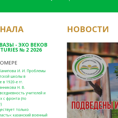
РНАЛА
НОВОСТИ
Юным исследовате
конкурсах Татарс
ВАЗЫ - ЭХО ВЕКОВ
TURIES № 2 2026
НОМЕРЕ
, Ханипова И. И. Проблемы
тской школы в
 в 1920-е гг.
анникова Н. В.
вседневность учителей и
х с фронта (по
)
уществует только
ласть»: казанский военный