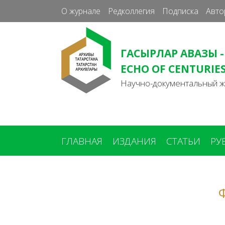
О журнале
Редколлегия
Подписка
Авто
ГАСЫРЛАР АВАЗЫ -
ECHO OF CENTURIE
Научно-документальный 
ГЛАВНАЯ
ИЗДАНИЯ
СТАТЬИ
РУ
Вы
здесь