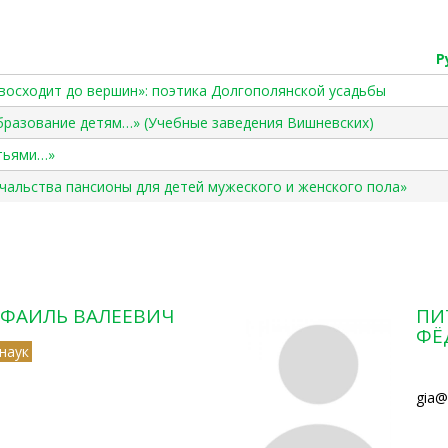
Р
н восходит до вершин»: поэтика Долгополянской усадьбы
образование детям…» (Учебные заведения Вишневских)
атьями…»
начальства пансионы для детей мужеского и женского пола»
ФАИЛЬ ВАЛЕЕВИЧ
ПИ
ФЁ
наук
gia@