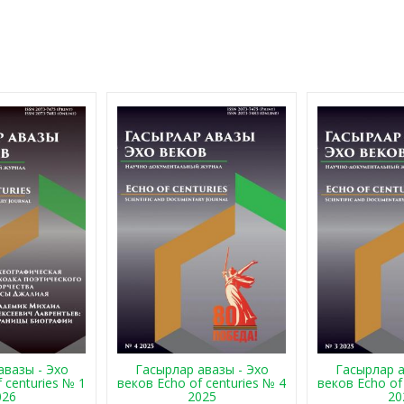
авазы - Эхо
Гасырлар авазы - Эхо
Гасырлар а
 centuries № 1
веков Echo of centuries № 4
веков Echo of
026
2025
20