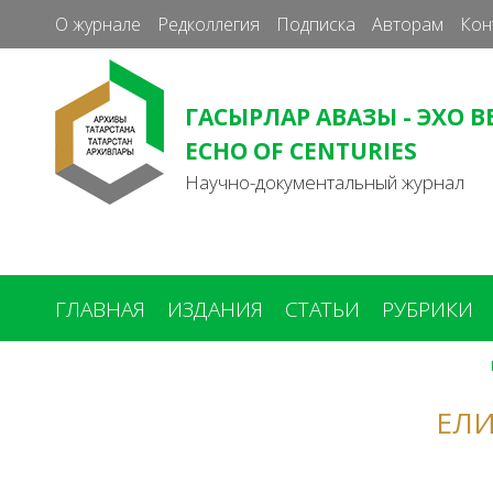
О журнале
Редколлегия
Подписка
Авторам
Кон
ГАСЫРЛАР АВАЗЫ - ЭХО В
ECHO OF CENTURIES
Научно-документальный журнал
ГЛАВНАЯ
ИЗДАНИЯ
СТАТЬИ
РУБРИКИ
Вы
здесь
ЕЛИ