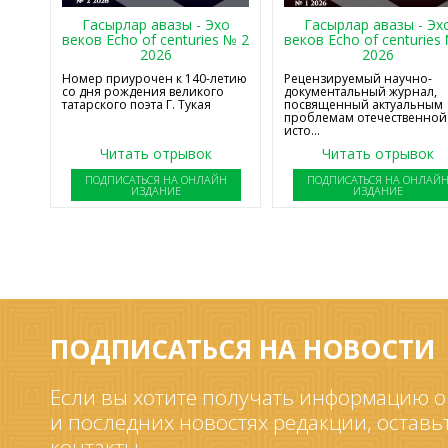
Гасырлар авазы - Эхо
Гасырлар авазы - Эх
веков Echo of centuries № 2
веков Echo of centuries
2026
2026
Номер приурочен к 140-летию
Рецензируемый научно-
со дня рождения великого
документальный журнал,
татарского поэта Г. Тукая
посвященный актуальным
проблемам отечественной
исто...
Читать отрывок
Читать отрывок
ПОДПИСАТЬСЯ НА ОНЛАЙН
ПОДПИСАТЬСЯ НА ОНЛАЙ
ИЗДАНИЕ
ИЗДАНИЕ
ПОДПИСАТЬСЯ НА НОВОСТИ
Если вы хотите получать информацию о
и последних новостях редакции, оставь
контакты.