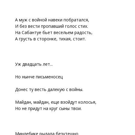
А муж с войной навеки побратался,
И без вести пропавший голос стих.
На Сабантуе бьет весельем радость,
А грусть в сторонке, тихая, стоит.
Уж двадцать лет...
Но нынче письменосец
Донес ту весть далекую с войны.
Майдан, майдан, еще взойдут колосья,
Но не придут на круг сыны твои.
Минлебике рыдала безутешно