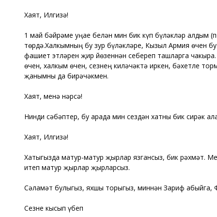
Хаят, Илгизә!
1 май бәйрәме уңае белән мин бик күп бүләкләр алдым (
төрдә.Халкымның бу зур бүләкләре, Кызыл Армия өчен бу
фашиет этләрен җир йөзеннән себереп ташларга чакыра.
өчен, халкым өчен, сезнең киләчәктә иркен, бәхетле то
җанымны да бирәчәкмен.
Хаят, менә нәрсә!
Нинди сәбәптер, бу арада мин сездән хатны бик сирәк ала
Хаят, Илгизә!
Хатыгызда матур-матур җырлар язгансыз, бик рәхмәт. М
итеп матур җырлар җырларсыз.
Сәламәт булыгыз, яхшы торыгыз, миннән Зариф абыйга, 
Сезне кысып үбеп