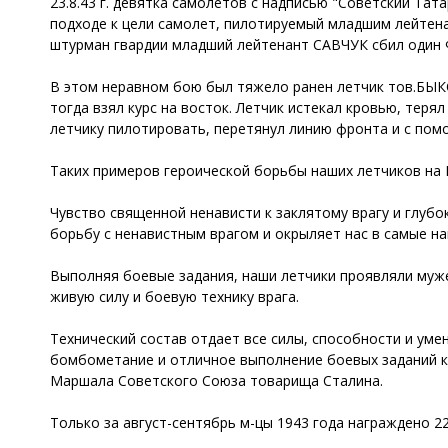
23.8.43 г. девятка самолетов с надписью "Советский Та
подходе к цели самолет, пилотируемый младшим лейте
штурман гвардии младший лейтенант САВЧУК сбил один 
В этом неравном бою был тяжело ранен летчик тов.БЫКО
тогда взял курс на восток. Летчик истекал кровью, тер
летчику пилотировать, перетянул линию фронта и с пом
Таких примеров героической борьбы наших летчиков на
Чувство священной ненависти к заклятому врагу и глубо
борьбу с ненавистным врагом и окрыляет нас в самые на
Выполняя боевые задания, наши летчики проявляли муже
живую силу и боевую технику врага.
Технический состав отдает все силы, способности и ум
бомбометание и отличное выполнение боевых заданий 
Маршала Советского Союза товарища Сталина.
Только за август-сентябрь м-цы 1943 года награждено 2