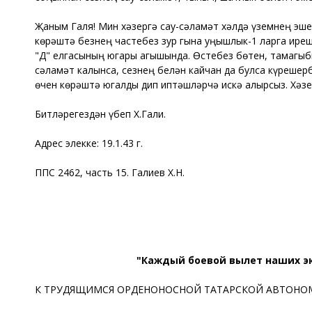
Җаным Галя! Мин хәзергә сау-сәламәт хәлдә үземнең эше
көрәштә безнең частебез зур гына уңышлык-1 ларга иреш
"Д" елгасының югары агышында. Өстебез бөтен, тамагыбы
сәламәт калынса, сезнең белән кайчан да булса күрешерб
өчен көрәштә югалды дип иптәшләрчә искә алырсыз. Хәзе
Битләрегездән үбеп Х.Гали.
Адрес элекке: 19.1.43 г.
ППС 2462, часть 15. Галиев Х.Н.
"Каждый боевой вылет наших эк
К ТРУДЯЩИМСЯ ОРДЕНОНОСНОЙ ТАТАРСКОЙ АВТОНО