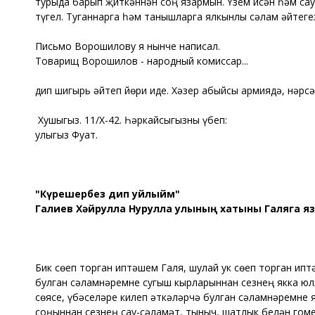
турыда барып җиткәннән соң язармын. Үзем исән һәм сау
түгел. Туганнарга һәм танышларга ялкынлы сәлам әйтеге
Письмо Ворошилову я нынче написал.
Товарищ Ворошилов - народный комиссар...
дип шигырь әйтеп йөри иде. Хәзер абыйсы армиядә, нәрсә
Хушыгыз. 11/Х-42. Һәркайсыгызны үбеп:
улыгыз Фуат.
"Күрешербез дип уйлыйм"
Галиев Хәйрулла Нурулла улының хатыны Галяга яз
Бик сөеп торган иптәшем Галя, шулай ук сөеп торган ип
булган сәламнәремне сугыш кырларыннан сезнең якка юл
сөясе, үбәселәре килеп әткәләрчә булган сәламнәремне 
соңыннан сезнең сау-сәламәт, тыныч, шатлык белән гоме