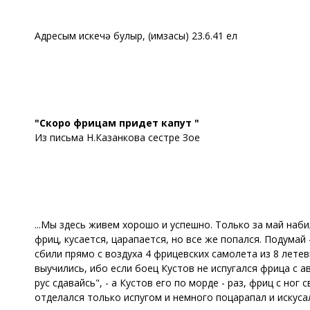
Адресым искечә булыр, (имзасы) 23.6.41 ел
"Скоро фрицам придет капут "
Из письма Н.Казанкова сестре Зое
...Мы здесь живем хорошо и успешно. Только за май наб
фриц, кусается, царапается, но все же попался. Подумай
сбили прямо с воздуха 4 фрицевских самолета из 8 летев
выучились, ибо если боец Кустов не испугался фрица с а
рус сдавайсь", - а Кустов его по морде - раз, фриц с ног
отделался только испугом и немного поцарапал и искусал