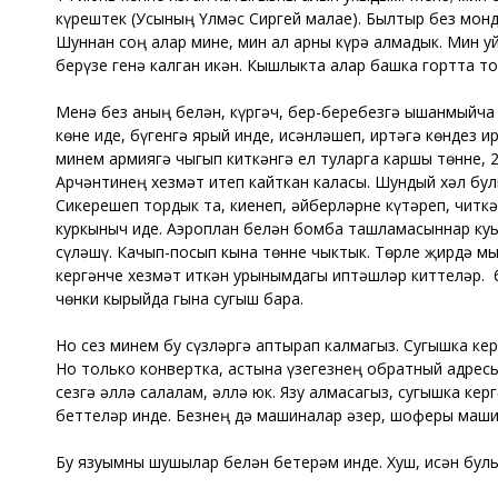
күрештек (Усының Үлмәс Сиргей малае). Былтыр без монд
Шуннан соң алар мине, мин ал арны күрә алмадык. Мин у
берүзе генә калган икән. Кышлыкта алар башка гортта то
Менә без аның белән, күргәч, бер-беребезгә ышанмыйча 
көне иде, бүгенгә ярый инде, исәнләшеп, иртәгә көндез 
минем армиягә чыгып киткәнгә ел туларга каршы төнне,
Арчәнтинең хезмәт итеп кайткан каласы. Шундый хәл булг
Сикерешеп тордык та, киенеп, әйберләрне күтәреп, читкә
куркыныч иде. Аэроплан белән бомба ташламасыннар куыш
сүләшү. Качып-посып кына төнне чыктык. Төрле җирдә мы
кергәнче хезмәт иткән урынымдагы иптәшләр киттеләр. Ә 
чөнки кырыйда гына сугыш бара.
Но сез минем бу сүзләргә аптырап калмагыз. Сугышка кер
Но только конвертка, астына үзегезнең обратный адресыг
сезгә әллә салалам, әллә юк. Язу алмасагыз, сугышка кер
беттеләр инде. Безнең дә машиналар әзер, шоферы машин
Бу язуымны шушылар белән бетерәм инде. Хуш, исән булыг