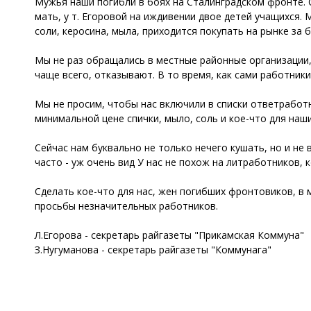
Мужья наши погибли в боях на Сталинградском фронте. С
мать, у т. Егоровой на иждивении двое детей учащихся. 
соли, керосина, мыла, приходится покупать на рынке за 
Мы не раз обращались в местные районные организации, 
чаще всего, отказывают. В то время, как сами работник
Мы не просим, чтобы нас включили в списки ответрабо
минимальной цене спички, мыло, соль и кое-что для наши
Сейчас нам буквально не только нечего кушать, но и не
часто - уж очень вид У нас не похож на литработников, 
Сделать кое-что для нас, жен погибших фронтовиков, в 
просьбы незначительных работников.
Л.Егорова - секретарь райгазеты "Прикамская Коммуна"
З.Нугуманова - секретарь райгазеты "Коммунага"