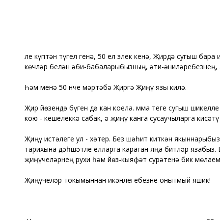
Әле күптән түгел генә, 50 ел элек кенә, Җирдә сугыш ба
көчләр белән әби-бабаларыбызның, әти-әниләребезнең, 
Һәм менә 50 нче мәртәбә Җиргә Җиңү язы килә.
Җир йөзендә бүген дә кан коела. Әмма теге сугыш шикелл
кою - кешелеккә сабак, ә җиңү канга сусаучыларга кисәт
Җиңү истәлеге ул - хәтер. Без шәһит киткән якыннарыб
тарихына дәһшәтле елларга караган яңа битләр язабыз. 
җиңүчеләрнең рухи һәм йөз-кыяфәт сурәтенә бик мөлаем 
Җиңүчеләр токымыннан икәнлегебезне онытмый яшик!