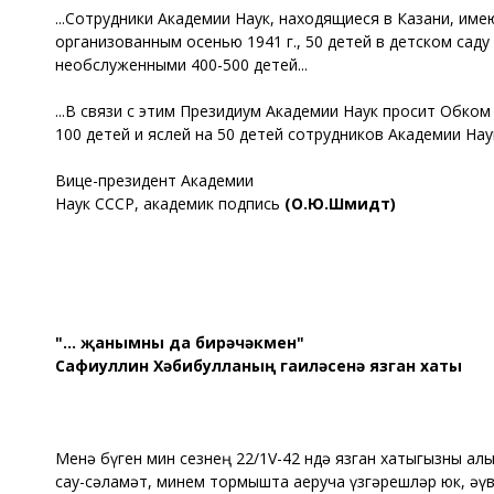
...Сотрудники Академии Наук, находящиеся в Казани, имею
организованным осенью 1941 г., 50 детей в детском сад
необслуженными 400-500 детей...
...В связи с этим Президиум Академии Наук просит Обком
100 детей и яслей на 50 детей сотрудников Академии Наук
Вице-президент Академии
Наук СССР, академик подпись
(О.Ю.Шмидт)
"... җанымны да бирәчәкмен"
Сафиуллин Хәбибулланың гаиләсенә язган хаты
Менә бүген мин сезнең 22/1V-42 ндә язган хатыгызны ал
сау-сәламәт, минем тормышта аеруча үзгәрешләр юк, әүв