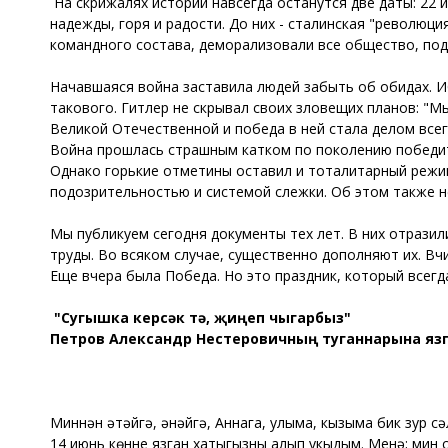
На скрижалях истории навсегда останутся две даты: 22 и
надежды, горя и радости. До них - сталинская "революци
командного состава, деморализовали все общество, по
Начавшаяся война заставила людей забыть об обидах. Иб
такового. Гитлер не скрывал своих зловещих планов: "М
Великой Отечественной и победа в ней стала делом всег
Война прошлась страшным катком по поколению победит
Однако горькие отметины оставил и тоталитарный режи
подозрительностью и системой слежки. Об этом также н
Мы публикуем сегодня документы тех лет. В них отрази
труды. Во всяком случае, существенно дополняют их. Вч
Еще вчера была Победа. Но это праздник, который всегда
"Сугышка керсәк тә, җиңеп чыгарбыз"
Петров Александр Нестеровичның туганнарына яз
Миннән әтәйгә, әнәйгә, Аннага, улыма, кызыма бик зур с
14 июнь көнне язган хатыгызны алып укыдым. Менә; мин с