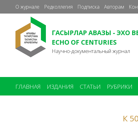
О журнале
Редколлегия
Подписка
Авторам
Кон
ГАСЫРЛАР АВАЗЫ - ЭХО В
ECHO OF CENTURIES
Научно-документальный журнал
ГЛАВНАЯ
ИЗДАНИЯ
СТАТЬИ
РУБРИКИ
Вы
здесь
К 5