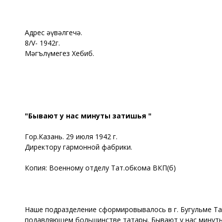
Адрес әүвәлгечә.
8/V- 1942г.
Мәгълүмегез Хебиб.
"Бывают у нас минуты затишья "
Гор.Казань. 29 июля 1942 г.
Директору гармонной фабрики.
Копия: Военному отделу Тат.обкома ВКП(б)
Наше подразделение сформировывалось в г. Бугульме Тат
подавляющем большинстве татары. Бывают у нас минуты