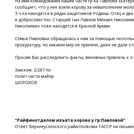
На имя командования нашей части гр-ка Павлова Екатер
сообщает, что у нее взяли корову за невыполнение молок
3 ч-ка находятся в рядах защитников Родины. Отец и дв
и добросовестно. Старший сын Павлов Михаил Николаеви
Николаевич тоже находится в Красной Армии.
Семья Павловых обращалась к нам за помощью несколько
прокуратуру, но никаких мер не приняли, даже не дали от
Просим Вас расследовать факты, виновных привлечь к о
Зам.ком. 2/287 по
полит.части майор
ШОРОХОВ
"Райфинотделом изъята корова у гр.Павловой"
Ответ Верхнеуслонского райисполкома ТАССР на письмо