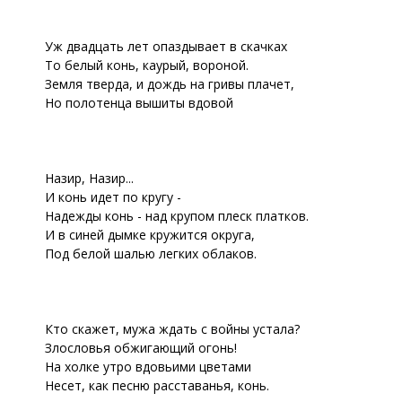
Уж двадцать лет опаздывает в скачках
То белый конь, каурый, вороной.
Земля тверда, и дождь на гривы плачет,
Но полотенца вышиты вдовой
Назир, Назир...
И конь идет по кругу -
Надежды конь - над крупом плеск платков.
И в синей дымке кружится округа,
Под белой шалью легких облаков.
Кто скажет, мужа ждать с войны устала?
Злословья обжигающий огонь!
На холке утро вдовьими цветами
Несет, как песню расставанья, конь.