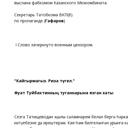
выслана фабкомом Казанского Мехкомбината.
Секретарь Татобкома ВКП(б)
по пропаганде (
Гафаров
)
I Слово зачеркнуто военным цензором.
"Кайгырмагыз. Риза түгел."
Фуат Туйбактинның туганнарына язган хаты
Сезгә Татищеводан җылы сәламнәрем белән бергә һәрка
китүебезне дә ирештерәм. Кая һәм билгеләнгән урынга 