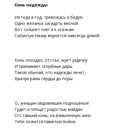
Конь надежды
Из года в год, тревожась и бедуя,
Одно желанье загадать весной:
Вот схлынет снег и к скачкам
Сабантуя Назир вернется навсегда домой.
Конь опоздал, отстал, жует уздечку
И принимает скорбные дары.
Таков обычай, что надежды лечит,
Врачуя раны сердца до поры.
О, женщин овдовевших подношенья!
Гудит и плещет радостью майдан.
Отставший конь, на взмыленную шею
Тебе ложится памятью война.