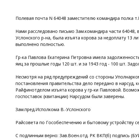
Полевая почта N 64048 заместителю командира полка т
Нами расследовано письмо Зам.командира части 64048, в
Услонского р-на, была изъята корова за недоплату 13 л
выполнено полностью.
Гр-ка Павлова Екатерина Петровна имела задолженность 
яиц за прошлые годы 120 шт. и за 1943 год - 100 шт. Задо
Несмотря на ряд предупреждений со стороны Уполнаркомз
постановления правительства дело передано в нарсуд, 
Райфинотделом изъята корова у гр-ки Павловой. Возмож
госпоставок (квитанции) Нарсудом были заверены.
Зам.пред.Исполкома В.-Услонского
Райсовета по Гособеспечению и бытовому устройству 
С подлинным верно: Зав.Воен.отд. РК ВКП(б) подпись (Б