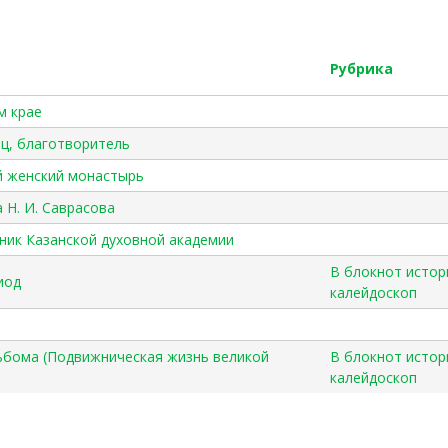
Рубрика
м крае
ец, благотворитель
й женский монастырь
 Н. И. Саврасова
ник Казанской духовной академии
В блокнот истор
иод
калейдоскоп
льбома (Подвижническая жизнь великой
В блокнот истор
калейдоскоп