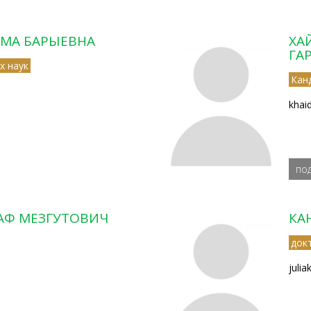
МА БАРЫЕВНА
ХА
ГА
х наук
Кан
khai
по
АФ МЕЗГУТОВИЧ
КА
док
juli