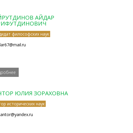
ЙРУТДИНОВ АЙДАР
РИФУТДИНОВИЧ
дидат философских наук
dar67@mail.ru
дробнее
НТОР ЮЛИЯ ЗОРАХОВНА
тор исторических наук
akantor@yandex.ru