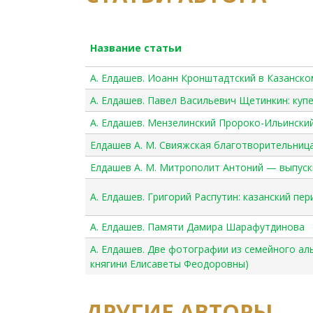
Название статьи
А. Елдашев. Иоанн Кронштадтский в Казанско
А. Елдашев. Павел Васильевич Щетинкин: куп
А. Елдашев. Мензелинский Пророко-Ильински
Елдашев А. М. Свияжская благотворительница
Елдашев А. М. Митрополит Антоний — выпуск
А. Елдашев. Григорий Распутин: казанский пер
А. Елдашев. Памяти Дамира Шарафутдинова
А. Елдашев. Две фотографии из семейного а
княгини Елисаветы Феодоровны)
ДРУГИЕ АВТОРЫ