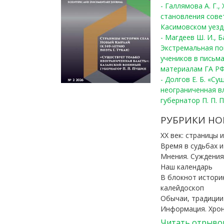
- Галлямова А. Г.
становления сове
Касимовском уезде
- Магдеев Ш. И., Б
Экстремальная по
учеников в письма
материалам ГА РФ
- Долгов Е. Б. «С
неограниченная в
губернатор П. П. 
РУБРИКИ НО
ХХ век: страницы 
Время в судьбах 
Мнения. Суждения
Наш календарь
В блокнот истори
калейдоскоп
Обычаи, традиции
Информация. Хро
Читать отрыво