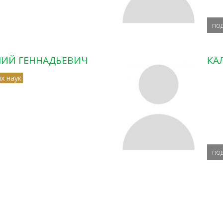
по
ЛИЙ ГЕННАДЬЕВИЧ
КА
х наук
по