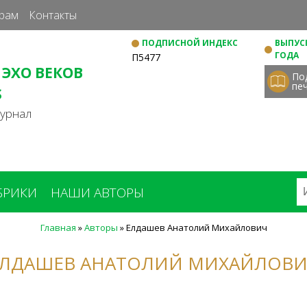
Перейти
рам
Контакты
к
ПОДПИСНОЙ ИНДЕКС
ВЫПУСК
основному
ГОДА
П5477
содержанию
 ЭХО ВЕКОВ
По
пе
S
журнал
БРИКИ
НАШИ АВТОРЫ
Главная
»
Авторы
»
Елдашев Анатолий Михайлович
ЛДАШЕВ АНАТОЛИЙ МИХАЙЛОВ