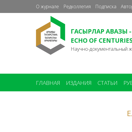
О журнале
Редколлегия
Подписка
Авто
ГАСЫРЛАР АВАЗЫ -
ECHO OF CENTURIE
Научно-документальный 
ГЛАВНАЯ
ИЗДАНИЯ
СТАТЬИ
РУ
Вы
здесь
Е