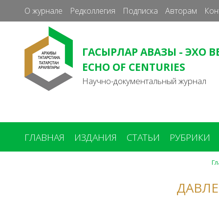
О журнале
Редколлегия
Подписка
Авторам
Кон
ГАСЫРЛАР АВАЗЫ - ЭХО В
ECHO OF CENTURIES
Научно-документальный журнал
ГЛАВНАЯ
ИЗДАНИЯ
СТАТЬИ
РУБРИКИ
Гл
Вы
здесь
ДАВЛ