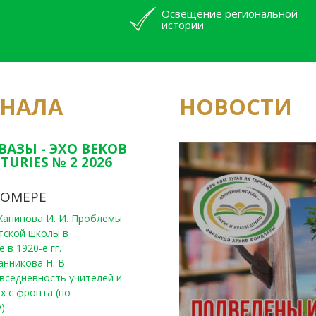
Освещение региональной
истории
РНАЛА
НОВОСТИ
Юным исследовате
конкурсах Татарс
ВАЗЫ - ЭХО ВЕКОВ
TURIES № 2 2026
НОМЕРЕ
, Ханипова И. И. Проблемы
тской школы в
 в 1920-е гг.
анникова Н. В.
вседневность учителей и
х с фронта (по
)