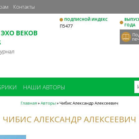
Перейти
рам
Контакты
к
ПОДПИСНОЙ ИНДЕКС
ВЫПУСК
основному
ГОДА
П5477
содержанию
 ЭХО ВЕКОВ
По
пе
S
журнал
БРИКИ
НАШИ АВТОРЫ
Главная
»
Авторы
»
Чибис Александр Алексеевич
ЧИБИС АЛЕКСАНДР АЛЕКСЕЕВИЧ