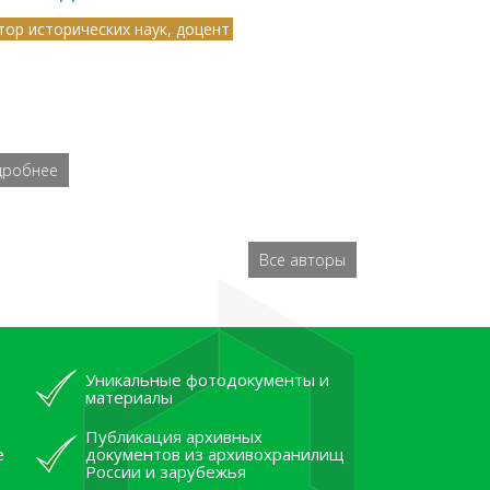
тор исторических наук, доцент
дробнее
Все авторы
Уникальные фотодокументы и
материалы
Публикация архивных
е
документов из архивохранилищ
России и зарубежья