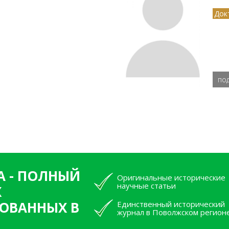
Док
по
А - ПОЛНЫЙ
Оригинальные исторические
научные статьи
Х
ОВАННЫХ В
Единственный исторический
журнал в Поволжском регион