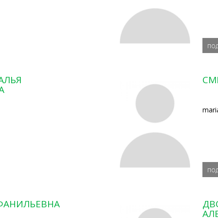
по
АЛЬЯ
СМ
А
mari
по
 ФАНИЛЬЕВНА
ДВ
АЛ