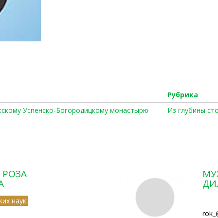
Рубрика
ияжскому Успенско-Богородицкому монастырю
Из глубины ст
 РОЗА
МУ
А
ДИ
ких наук
rok_@