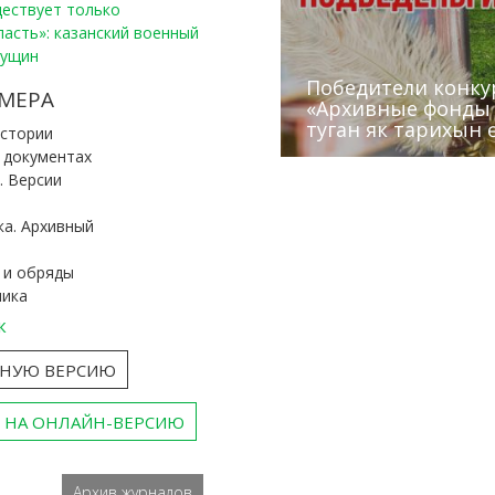
уществует только
ласть»: казанский военный
Пущин
Победители конку
Сотрудники редак
МЕРА
«Архивные фонды –
Архивисты рассказ
Эхо веков» встрет
туган як тарихын 
Госархива
(КХТИ)
«Мир архивов скво
истории
и документах
. Версии
ка. Архивный
 и обряды
ника
к
ТНУЮ ВЕРСИЮ
 НА ОНЛАЙН-ВЕРСИЮ
Архив журналов