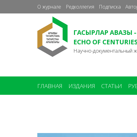
О журнале
Редколлегия
Подписка
Авто
ГАСЫРЛАР АВАЗЫ -
ECHO OF CENTURIE
Научно-документальный 
ГЛАВНАЯ
ИЗДАНИЯ
СТАТЬИ
РУ
Вы
здесь