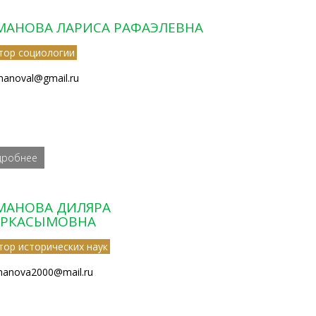
МАНОВА ЛАРИСА РАФАЭЛЕВНА
тор социологии
anoval@gmail.ru
дробнее
МАНОВА ДИЛЯРА
РКАСЫМОВНА
тор исторических наук
anova2000@mail.ru