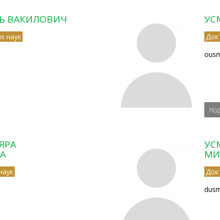
Ь ВАКИЛОВИЧ
УС
х наук
Док
ousm
по
ЯРА
УС
А
МИ
наук
Док
dusm