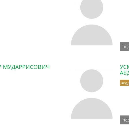
по
Р МУДАРРИСОВИЧ
УС
АБ
ака
по