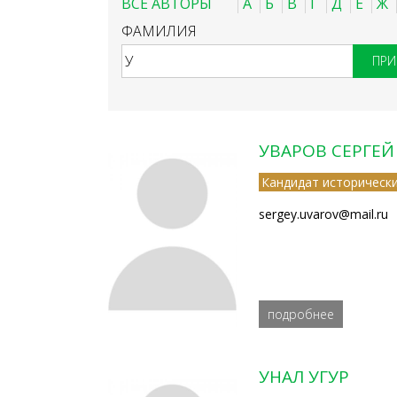
ВСЕ АВТОРЫ
А
Б
В
Г
Д
Е
Ж
ФАМИЛИЯ
УВАРОВ СЕРГЕ
Кандидат исторически
sergey.uvarov@mail.ru
подробнее
УНАЛ УГУР