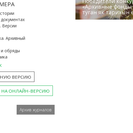
Победители конку
Сотрудники редак
МЕРА
«Архивные фонды –
Архивисты рассказ
Эхо веков» встрет
туган як тарихын 
Госархива
(КХТИ)
«Мир архивов скво
истории
и документах
. Версии
ка. Архивный
 и обряды
ника
к
ТНУЮ ВЕРСИЮ
 НА ОНЛАЙН-ВЕРСИЮ
Архив журналов