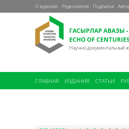
О журнале
Редколлегия
Подписка
Авто
ГАСЫРЛАР АВАЗЫ -
ECHO OF CENTURIE
Научно-документальный 
ГЛАВНАЯ
ИЗДАНИЯ
СТАТЬИ
РУ
Вы
здесь