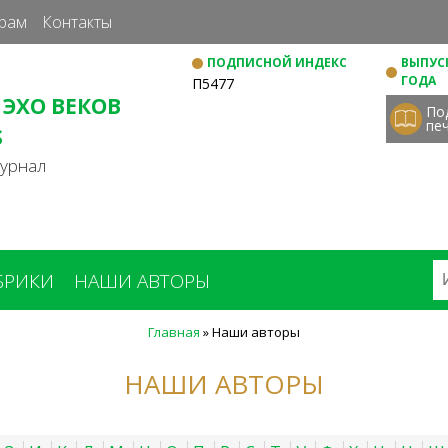
Перейти
рам
Контакты
к
ПОДПИСНОЙ ИНДЕКС
ВЫПУСК
основному
ГОДА
П5477
содержанию
 ЭХО ВЕКОВ
По
пе
S
журнал
БРИКИ
НАШИ АВТОРЫ
Главная
»
Наши авторы
НАШИ АВТОРЫ