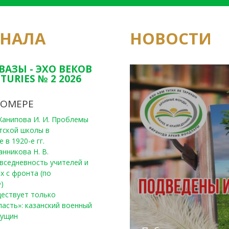
РНАЛА
НОВОСТИ
Юным исследовате
конкурсах Татарс
ВАЗЫ - ЭХО ВЕКОВ
TURIES № 2 2026
НОМЕРЕ
, Ханипова И. И. Проблемы
тской школы в
 в 1920-е гг.
анникова Н. В.
вседневность учителей и
х с фронта (по
)
уществует только
ласть»: казанский военный
Пущин