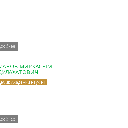
дробнее
МАНОВ МИРКАСЫМ
ДУЛАХАТОВИЧ
демик Академии наук РТ
дробнее