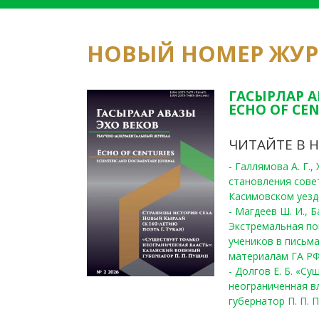
НОВЫЙ НОМЕР ЖУ
ГАСЫРЛАР А
ECHO OF CEN
ЧИТАЙТЕ В 
- Галлямова А. Г.
становления сове
Касимовском уезде
- Магдеев Ш. И., Б
Экстремальная по
учеников в письма
материалам ГА РФ
- Долгов Е. Б. «С
неограниченная в
губернатор П. П. 