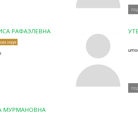
по
ИСА РАФАЭЛЕВНА
УТ
ких наук
umo
m
по
А МУРМАНОВНА