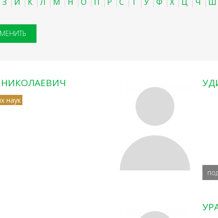
З
И
К
Л
М
Н
О
П
Р
С
Т
У
Ф
Х
Ц
Ч
Ш
Й НИКОЛАЕВИЧ
УД
х наук
по
УР