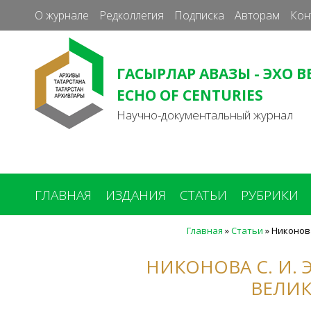
О журнале
Редколлегия
Подписка
Авторам
Кон
ГАСЫРЛАР АВАЗЫ - ЭХО В
ECHO OF CENTURIES
Научно-документальный журнал
ГЛАВНАЯ
ИЗДАНИЯ
СТАТЬИ
РУБРИКИ
Главная
»
Статьи
»
Никонов
Вы
здесь
НИКОНОВА С. И.
ВЕЛИ