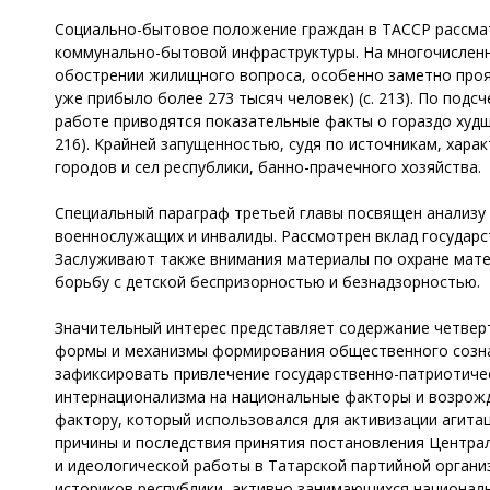
Социально-бытовое положение граждан в ТАССР рассмат
коммунально-бытовой инфраструктуры. На многочисленн
обострении жилищного вопроса, особенно заметно прояв
уже прибыло более 273 тысяч человек) (с. 213). По подс
работе приводятся показательные факты о гораздо худши
216). Крайней запущенностью, судя по источникам, хар
городов и сел республики, банно-прачечного хозяйства.
Специальный параграф третьей главы посвящен анализу 
военнослужащих и инвалиды. Рассмотрен вклад государс
Заслуживают также внимания материалы по охране матер
борьбу с детской беспризорностью и безнадзорностью.
Значительный интерес представляет содержание четверт
формы и механизмы формирования общественного сознан
зафиксировать привлечение государственно-патриотичес
интернационализма на национальные факторы и возрожд
фактору, который использовался для активизации агита
причины и последствия принятия постановления Централ
и идеологической работы в Татарской партийной организ
историков республики, активно занимающихся национальной