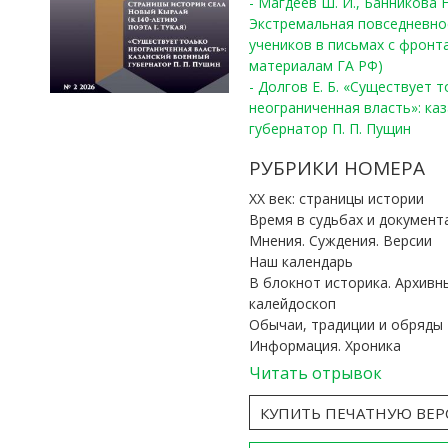
- Магдеев Ш. И., Банникова Н
Экстремальная повседневно
учеников в письмах с фронта
материалам ГА РФ)
- Долгов Е. Б. «Существует 
неограниченная власть»: ка
губернатор П. П. Пущин
РУБРИКИ НОМЕРА
ХХ век: страницы истории
Время в судьбах и документ
Мнения. Суждения. Версии
Наш календарь
В блокнот историка. Архивн
калейдоскоп
Обычаи, традиции и обряды
Информация. Хроника
Читать отрывок
КУПИТЬ ПЕЧАТНУЮ ВЕ