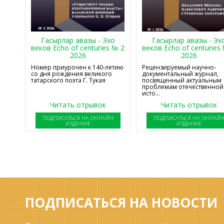
Гасырлар авазы - Эхо
Гасырлар авазы - Эх
веков Echo of centuries № 2
веков Echo of centuries
2026
2026
Номер приурочен к 140-летию
Рецензируемый научно-
со дня рождения великого
документальный журнал,
татарского поэта Г. Тукая
посвященный актуальным
проблемам отечественной
исто...
Читать отрывок
Читать отрывок
ПОДПИСАТЬСЯ НА ОНЛАЙН
ПОДПИСАТЬСЯ НА ОНЛАЙ
ИЗДАНИЕ
ИЗДАНИЕ
ПОДПИСАТЬСЯ НА НОВОСТИ