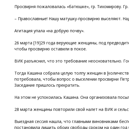
Просвирня пожаловалась «батюшке», гр. Тихомирову. Гр.
– Православные! Нашу матушку-просвирню выселяют. Над
Агитация упала «на добрую почву».
26 марта [19]29 года верующие женщины, под предводит
чтобы просвирню оставили в покое.
ВИК разъяснил, что это требование неосновательно. Го
Тогда Кашина собрала целую толпу женщин в [количестве
потребовала, чтобы вопрос о выселении просвирни Петр
Заседание пришлось прекратить.
На этом не успокоилась Кашина. Она организовала посылк
28 марта женщины повторили свой налет на ВИК и сельс
Выездная сессия нашла, что главными виновниками бесп
постановила лишить обоих свободы сроком на один год 