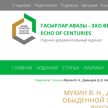
О журнале
Редколлегия
Подписка
Авторам
Кон
ГАСЫРЛАР АВАЗЫ - ЭХО В
ECHO OF CENTURIES
Научно-документальный журнал
ГЛАВНАЯ
ИЗДАНИЯ
СТАТЬИ
РУБРИКИ
Главная
»
Статьи
»
Мухин В. Н., Давыдов Д. В.
Вы
здесь
МУХИН В. Н.,
ОБЫДЕННОЙ 
ДУХОВ