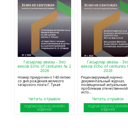
Гасырлар авазы - Эхо
Гасырлар авазы - Эх
веков Echo of centuries № 2
веков Echo of centuries
2026
2026
Номер приурочен к 140-летию
Рецензируемый научно-
со дня рождения великого
документальный журнал,
татарского поэта Г. Тукая
посвященный актуальным
проблемам отечественной
исто...
Читать отрывок
Читать отрывок
ПОДПИСАТЬСЯ НА ОНЛАЙН
ПОДПИСАТЬСЯ НА ОНЛАЙ
ИЗДАНИЕ
ИЗДАНИЕ