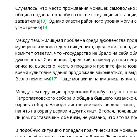
Случалось, что место проживания монашек самовольно з
община подавала жалобу в соответствующие инстанции,
захватчика
[13]
. Однако власти районного уровня могли 
усмотрению
[14]
.
Между тем, жилищная проблема среди духовенства прод
муниципализировав дом священника, предложил попадье
комитет ответил, что «государство не брало на себя о
духовенства. Священник Царевский, к примеру, свои вещ
описано, вывезено, частью продано и пропито финансо
время культовые здания продолжали закрываться, а выд
Везло немногим
[17]
. Чаще монахини нанимались нянчить
Между тем верующие продолжали борьбу за существован
Петропавловского собора и община бывшего Казанско-Б
охраны собора. На ходатайстве две визы: первая гласит
нанять на охрану церкви и других лиц». Вторая, появив
Лицом, поставившим обе визы, не указано, что это за п
В подобную ситуацию попадали практически все монаше
выгнанной из монастыря игуменьи Рахили (Ершовой), ж