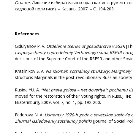
Она же
.
Лишение избирательных прав как инструмент соц
кадровой политики). – Казань, 2007. – С. 194-203.
References
Gidulyanov P. V.
Otdelenie tserkvi ot gosudarstva v SSSR
[Th
rasporyazheniy i opredeleniy Verhovnogo suda RSFSR i drug
decisions of the Supreme Court of the RSFSR and other Soviet
Krasilnikov S. A.
Na izlomah sotsialnoy struktury: Marginaly
structure: Marginals in the post-revolutionary Russian society 
Rusina YU. A.
“Net prava golosa – net doveriya”: pochemu lis
moved for the restoration of their voting rights. In Russ.]. IN:
Ekaterinburg, 2009, vol. 7, no. 1, pp. 192-200.
Fedorova N. A.
Lishentsy 1920-h godov: sovetskoe soslovie
Zhurnal issledovaniy sotsialnoy politiki
[Journal of Social Pol