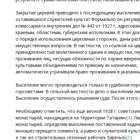
Закрытие церквей приводило к последующему выселению
остававшихся служителей культа? Формально он регулир
комиссариата внутренних дел № 442 от 1927 г, адресов
краевым, областным, губернским исполкомам. В этих до
о порядке использования церковных сторожек, даны ра
имущественных вопросов. В частности, со ссылкой на ци
принадлежностью молитвенного здания и имущества, пер
проживания лиц, несущих обязанности по охране вверен
культовыми объединениями по прямому их назначению, т.
автоматически утрачивали право проживания в указанн
Выселение могло производиться только в судебном пор
горсоветами. В сельской местности дело о выселении ли
Выселение осуществлялось решением суда. После этого
Необходимо отметить, что еще весной 1928 г. советски
монастырей, находящихся на территории Татарии»
[4]
. Л
монастырей, определив выполнение поставленной задачи
монашествующего элемента, а равно и служителей культ
а так же строительных сезонных рабочих Заречья»
[5]
.