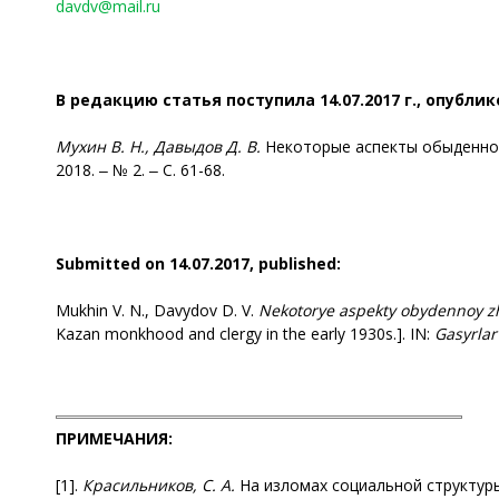
davdv@mail.ru
В редакцию статья поступила 14.07.2017 г., опублик
Мухин В. Н., Давыдов Д. В.
Некоторые аспекты обыденной ж
2018. ‒ № 2. ‒ С. 61-68.
Submitted on 14.07.2017, published:
Mukhin V. N., Davydov D. V.
Nekotorye aspekty obydennoy zh
Kazan monkhood and clergy in the early 1930s.]. IN:
Gasyrlar
ПРИМЕЧАНИЯ:
[1].
Красильников, С. А.
На изломах социальной структуры