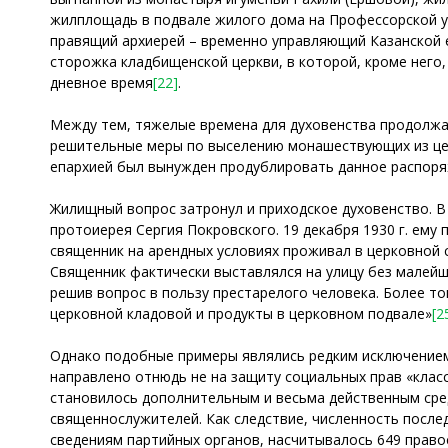
жилплощадь в подвале жилого дома на Профессорской ул
правящий архиерей – временно управляющий Казанской 
сторожка кладбищенской церкви, в которой, кроме него,
дневное время
[22]
.
Между тем, тяжелые времена для духовенства продолжал
решительные меры по выселению монашествующих из ц
епархией был вынужден продублировать данное распор
Жилищный вопрос затронул и приходское духовенство. 
протоиерея Сергия Покровского. 19 декабря 1930 г. ему
священник на арендных условиях проживал в церковной 
Священник фактически выставлялся на улицу без малейш
решив вопрос в пользу престарелого человека. Более 
церковной кладовой и продукты в церковном подвале»
[2
Однако подобные примеры являлись редким исключением
направлено отнюдь не на защиту социальных прав «клас
становилось дополнительным и весьма действенным сре
священнослужителей. Как следствие, численность послед
сведениям партийных органов, насчитывалось 649 прав