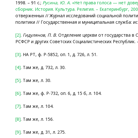
1998. – 91 с.;
Русина, Ю. А.
«Нет права голоса — нет дове
сборник. История. Культура. Религия. – Екатеринбург, 200
отверженных // Журнал исследований социальной политики 
политики // Государственная и муниципальная служба: ис
[2]
.
Гидулянов
,
П.
В.
Отделение церкви от государства в 
РСФСР и других Советских Социалистических Республик. – М
[3]
. НА РТ, ф. Р-5852, оп. 1, д. 726, л. 51.
[4]
. Там же, д. 732, л. 30.
[5]
. Там же, л. 30.
[6]
. Там же, ф. Р-732, оп. 6, д. 15 б, л. 104.
[7]
. Там же, л. 104.
[8]
. Там же, л. 156.
[9]
. Там же, д. 31, л. 275.