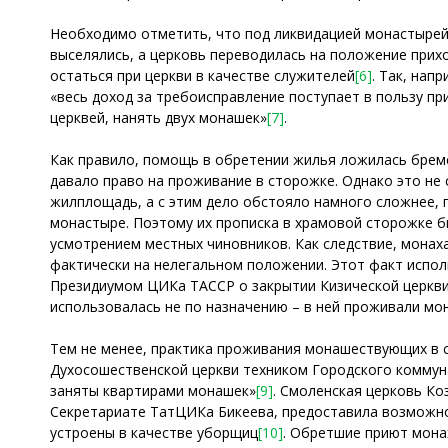
Необходимо отметить, что под ликвидацией монастыре
выселялись, а церковь переводилась на положение прихо
остаться при церкви в качестве служителей
[6]
. Так, нап
«весь доход за требоисправление поступает в пользу пр
церквей, нанять двух монашек»
[7]
.
Как правило, помощь в обретении жилья ложилась брем
давало право на проживание в сторожке. Однако это не
жилплощадь, а с этим дело обстояло намного сложнее, 
монастыре. Поэтому их прописка в храмовой сторожке б
усмотрением местных чиновников. Как следствие, мона
фактически на нелегальном положении. Этот факт испол
Президиумом ЦИКа ТАССР о закрытии Кизической церкви 
использовалась не по назначению – в ней проживали мо
Тем не менее, практика проживания монашествующих в ст
Духосошественской церкви техником Городского комму
заняты квартирами монашек»
[9]
. Смоленская церковь К
Секретариате ТатЦИКа Бикеева, предоставила возможн
устроены в качестве уборщиц
[10]
. Обретшие приют мона