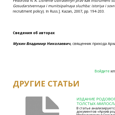
Fedorova N. A.
Lishenie izbiratelnyh prav kak instrument sot
Gosudarstvennaya
i munitsipalnaya sluzhba: istoriya i so
recruitment policy). In Russ.]. Kazan, 2007, pp. 194-203.
Сведения об авторах
Мухин Владимир Николаевич,
священник прихода Архи
Войдите
и
ДРУГИЕ СТАТЬИ
ИЗДАНИЕ РОДОВОГ
ТОЛСТЫХ-МИЛОСЛ
В статье анализируетс
документов «Архив род
Милославских в Госуд