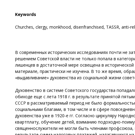
Keywords
Churches, clergy, monkhood, disenfranchised, TASSR, anti-reli
В современных исторических исследованиях почти не за
решением Советской власти не только попала в категори
лишенцев в достаточной мере освещена в исторической
материале, практически не изучена. В то же время, обр
«выдавливание» духовенства из социальной жизни совет
Духовенство в системе Советского государства попадал
обиходе еще с лета 1918 г. в результате принятой пят
СССР в рассматриваемый период не было формальностью,
социальными благами, в том числе и в сфере повседнев
духовенства уже в 1920-е гг. Согласно циркуляру Народн
квартплату, обучение детей, взиманию подоходно-поим
священнослужители не могли быть членами профсоюза, 
результате сумма налоговых платежей, налагавшихся на