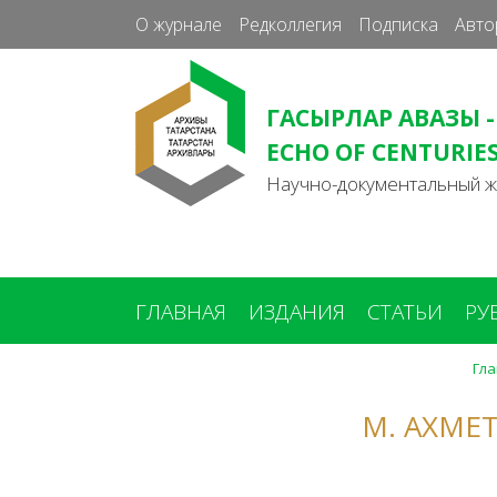
О журнале
Редколлегия
Подписка
Авто
ГАСЫРЛАР АВАЗЫ -
ECHO OF CENTURIE
Научно-документальный 
ГЛАВНАЯ
ИЗДАНИЯ
СТАТЬИ
РУ
Гла
Вы
здесь
М. АХМЕ