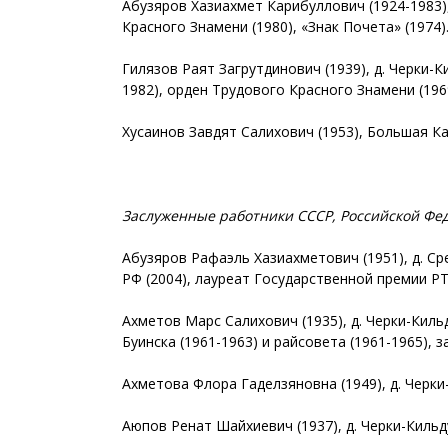
Абузяров Хазиахмет Карибуллович (1924-1983),
Красного Знамени (1980), «Знак Почета» (1974)
Гилязов Раят Загрутдинович (1939), д. Черки-
1982), орден Трудового Красного Знамени (1969
Хусаинов Завдят Салихович (1953), Большая Ка
Заслуженные работники СССР, Российской Фе
Абузяров Рафаэль Хазиахметович (1951), д. Ср
РФ (2004), лауреат Государственной премии РТ 
Ахметов Марс Салихович (1935), д. Черки-Кильд
Буинска (1961-1963) и райсовета (1961-1965),
Ахметова Флора Гаделзяновна (1949), д. Черки
Аюпов Ренат Шайхиевич (1937), д. Черки-Кильд