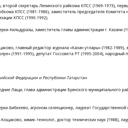
ны, второй секретарь Ленинского райкома КПСС (1969-1973), пе
обкома КПСС (1981-1986), заместитель председателя Комитета н
зации КПСС (1990-1992).
ерки-Кильдуразы, заместитель главы администрации г. Казани (1
щаково, главный редактор журнала «Казан утлары» (1982-1989),
рләре» (1991-1995), депутат Госсовета РТ (1995-2004), народный п
сийской Федерации и Республики Татарстан
редние Лащи, глава администрации Буинского муниципального ра
Черки-Бибкеево, агроном-селекционер, лауреат Государственной 
-Кощаково, химик-технолог, доктор технических наук (1988), ла