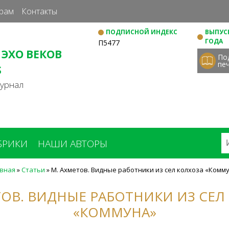
Перейти
рам
Контакты
к
ПОДПИСНОЙ ИНДЕКС
ВЫПУСК
основному
ГОДА
П5477
содержанию
 ЭХО ВЕКОВ
По
пе
S
журнал
БРИКИ
НАШИ АВТОРЫ
вная
»
Статьи
»
М. Ахметов. Видные работники из сел колхоза «Комм
ТОВ. ВИДНЫЕ РАБОТНИКИ ИЗ СЕЛ
«КОММУНА»