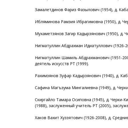
Замалетдинов Фариз Фазылович (1954), д. Каба
Ибляминова Рамзия Ибрагимовна (1950), д. Че
Мухаметзянов Загир Кадырзянович (1950), д. 
Нигматуллин Абдрахман Идиатуллович (1926-200
Нигматуллин Шамиль Абдрахманович (1951-2004
деятель искусств РТ (1999).
Рахимзянов Зуфар Кадырзянович (1940), д. Ка
Сафина Магъзума Мингалиевна (1949), д. Черк
Скиргайло Тамара Осиповна (1945), д. Черки-
(1988), заслуженный учитель РТ (2005), заслуж
Хаков Вахит Хуззятович (1926-2008), д. Средни