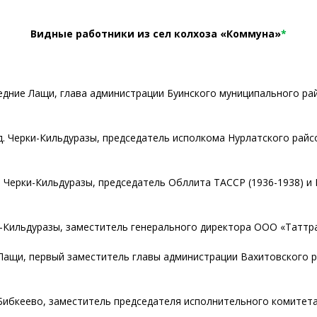
Видные работники из сел
колхоза «Коммуна»
*
редние Лащи, глава администрации Буинского муниципального ра
д. Черки-Кильдуразы, председатель исполкома Нурлатского райс
. Черки-Кильдуразы, председатель Обллита ТАССР (1936-1938) и
и-Кильдуразы, заместитель генерального директора ООО «Таттран
 Лащи, первый заместитель главы администрации Вахитовского р
Бибкеево, заместитель председателя исполнительного комитета 