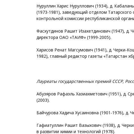
Нуруллин Харис Нуруллович (1934), д. Кабала
(1973-1981), заведующий отделом Татарского 
контрольной комиссии республиканской органи
Фасхутдинов Рашит Изахетдинович (1947), д. Ч
директора ОАО «ТАИФ» (1999-2005).
Харисов Ренат Магсумович (1941), д. Черки-Ко
1982), главный редактор газеты «Татарстан хәбә
Лауреаты государственных премий СССР, Рос
Абузяров Рафаэль Хазиахметович (1951), д. С
(2003).
Байчурова Хадича Хусаиновна (1901-1976), д. 
Гафиатуллин Рашит Вазыхович (1938), д. Черки
в развитии химии и технологий (1978).