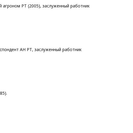
й агроном РТ (2005), заслуженный работник
.
респондент АН РТ, заслуженный работник
85).