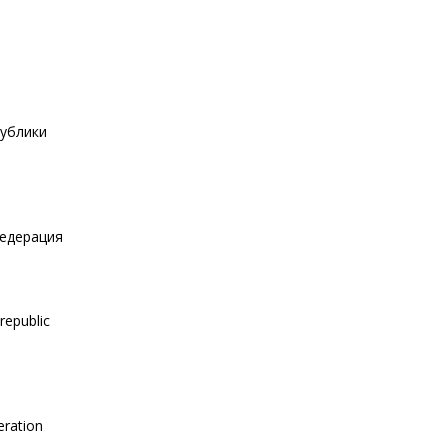
публики
Федерация
republic
eration