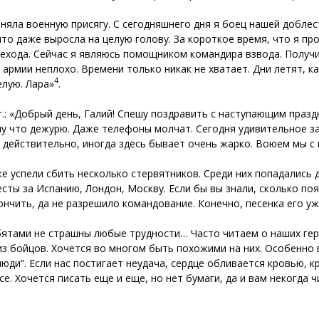
риняла военную присягу. С сегодняшнего дня я боец нашей добле
что даже выросла на целую голову. За короткое время, что я про
рехода. Сейчас я являюсь помощником командира взвода. Получ
в армии неплохо. Времени только никак не хватает. Дни летят,
4
елую. Лара»
.
.: «Добрый день, Галий! Спешу поздравить с наступающим пра
тому что дежурю. Даже телефоны молчат. Сегодня удивительное з
 И действительно, иногда здесь бывает очень жарко. Воюем мы 
же успели сбить несколько стервятников. Среди них попадались 
сты за Испанию, Лондон, Москву. Если бы вы знали, сколько поя
ончить, да не разрешило командование. Конечно, песенка его уж
ебятами не страшны любые трудности… Часто читаем о наших гер
з бойцов. Хочется во многом быть похожими на них. Особенно 
юди”. Если нас постигает неудача, сердце обливается кровью, к
се. Хочется писать еще и еще, но нет бумаги, да и вам некогда 