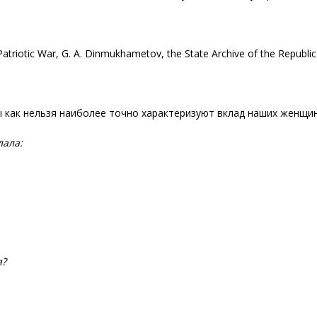
Patriotic War, G. A. Dinmukhametov, the State Archive of the Republic
 как нельзя наиболее точно характеризуют вклад наших женщин
лала:
я?