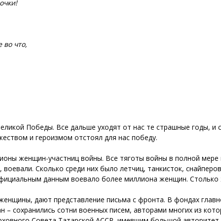
очки!
 во что,
еликой Победы. Все дальше уходят от нас те страшные годы, и 
ужеством и героизмом отстоял для нас победу.
лионы женщин-участниц войны. Все тяготы войны в полной мере
е, воевали. Сколько среди них было летчиц, танкисток, снайпер
фициальным данным воевало более миллиона женщин. Столько ж
 женщины, дают представление письма с фронта. В фондах главн
н – сохранились сотни военных писем, авторами многих из кот
ховного Совета Татарской АССР, имевшим большой авторитет и