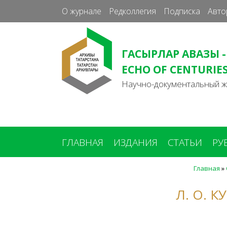
О журнале
Редколлегия
Подписка
Авто
ГАСЫРЛАР АВАЗЫ -
ECHO OF CENTURIE
Научно-документальный 
ГЛАВНАЯ
ИЗДАНИЯ
СТАТЬИ
РУ
Главная
»
Вы
здесь
Л. О. 