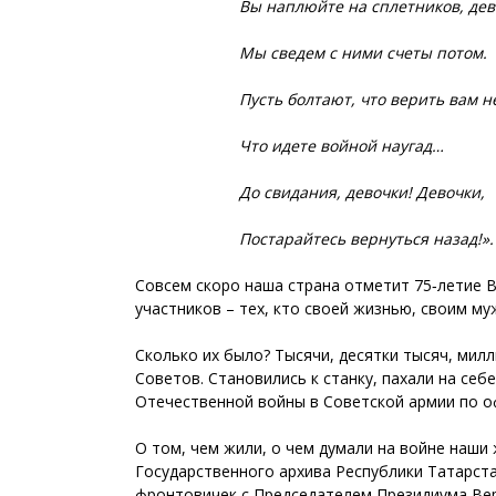
Вы наплюйте на сплетников, дев
Мы сведем с ними счеты потом.
Пусть болтают, что верить вам не
Что идете войной наугад…
До свидания, девочки! Девочки,
Постарайтесь вернуться назад!».
Совсем скоро наша страна отметит 75‑летие В
участников – тех, кто своей жизнью, своим м
Сколько их было? Тысячи, десятки тысяч, мил
Советов. Становились к станку, пахали на себ
Отечественной войны в Советской армии по о
О том, чем жили, о чем думали на войне наши
Государственного архива Республики Татарста
фронтовичек с Председателем Президиума Вер