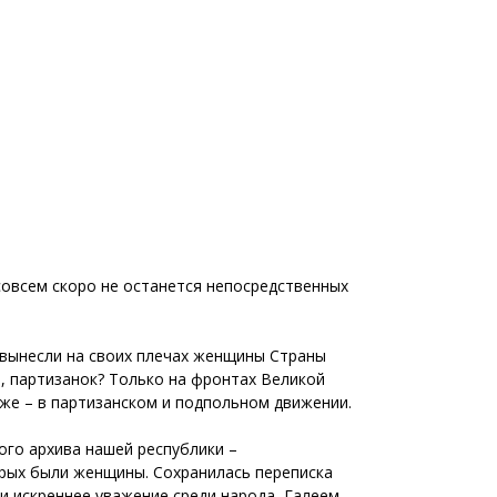
совсем скоро не останется непосредственных
 вынесли на своих плечах женщины Страны
ов, партизанок? Только на фронтах Великой
е – в партизанском и подпольном движении.
ого архива нашей республики –
орых были женщины. Сохранилась переписка
 искреннее уважение среди народа, Галеем