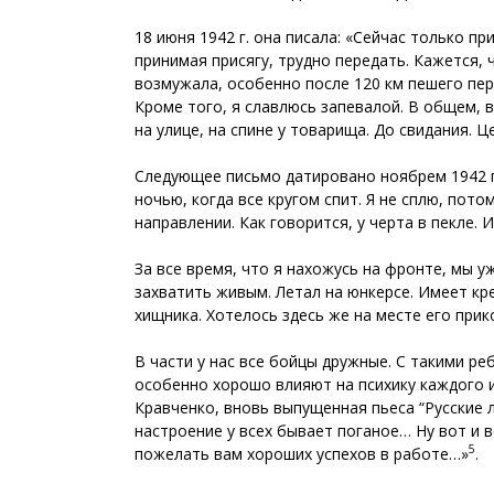
18 июня 1942 г. она писала: «Сейчас только п
принимая присягу, трудно передать. Кажется, 
возмужала, особенно после 120 км пешего пе
Кроме того, я славлюсь запевалой. В общем, 
на улице, на спине у товарища. До свидания. Ц
Следующее письмо датировано ноябрем 1942 г
ночью, когда все кругом спит. Я не сплю, по
направлении. Как говорится, у черта в пекле.
За все время, что я нахожусь на фронте, мы у
захватить живым. Летал на юнкерсе. Имеет кре
хищника. Хотелось здесь же на месте его прик
В части у нас все бойцы дружные. С такими р
особенно хорошо влияют на психику каждого и
Кравченко, вновь выпущенная пьеса “Русские л
настроение у всех бывает поганое… Ну вот и в
5
пожелать вам хороших успехов в работе…»
.