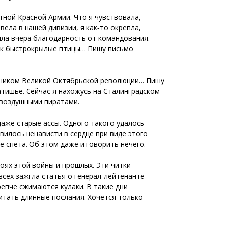
стной Красной Армии. Что я чувствовала,
вела в нашей дивизии, я как‑то окрепла,
ила вчера благодарность от командования.
 как быстрокрылые птицы… Пишу письмо
здником Великой Октябрьской революции… Пишу
атишье. Сейчас я нахожусь на Сталинградском
с воздушными пиратами.
даже старые ассы. Одного такого удалось
вилось ненависти в сердце при виде этого
е спета. Об этом даже и говорить нечего.
оях этой войны и прошлых. Эти читки
всех зажгла статья о генерал-лейтенанте
репче сжимаются кулаки. В такие дни
читать длинные послания. Хочется только