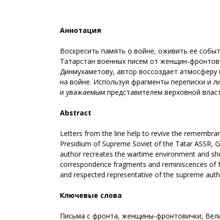
Аннотация
Воскресить память о войне, оживить ее событ
Татарстан военных писем от женщин-фронтов
Динмухаметову, автор воссоздает атмосферу в
на войне. Используя фрагменты переписки и 
и уважаемым представителем верховной власти
Abstract
Letters from the line help to revive the remembra
Presidium of Supreme Soviet of the Tatar ASSR, Ga
author recreates the wartime environment and sho
correspondence fragments and reminiscences of fr
and respected representative of the supreme author
Ключевые слова
Письма с фронта, женщины-фронтовички, Велик