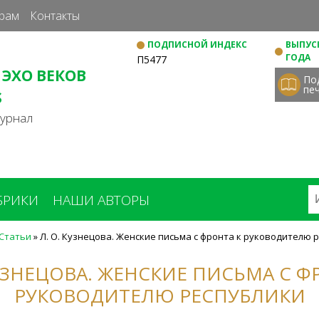
Перейти
рам
Контакты
к
ПОДПИСНОЙ ИНДЕКС
ВЫПУСК
основному
ГОДА
П5477
содержанию
 ЭХО ВЕКОВ
По
пе
S
журнал
БРИКИ
НАШИ АВТОРЫ
Статьи
»
Л. О. Кузнецова. Женские письма с фронта к руководителю 
КУЗНЕЦОВА. ЖЕНСКИЕ ПИСЬМА С Ф
РУКОВОДИТЕЛЮ РЕСПУБЛИКИ