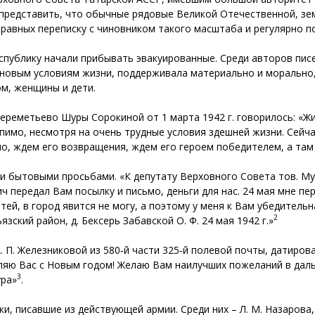
редставить, что обычные рядовые Великой Отечественной, зем
а равных переписку с чиновником такого масштаба и регулярно п
публику начали прибывать эвакуированные. Среди авторов писем
 новым условиям жизни, поддерживала материально и морально, 
м, женщины и дети.
Шереметьево Шуры Сорокиной от 1 марта 1942 г. говорилось: «
рпимо, несмотря на очень трудные условия здешней жизни. Сейч
но, ждем его возвращения, ждем его героем победителем, а там 
 бытовыми просьбами. «К депутату Верховного Совета тов. Му
передал Вам посылку и письмо, деньги для нас. 24 мая мне пер
етей, в город явится не могу, а поэтому у меня к Вам убедитель
2
ский район, д. Бексерь Забавской О. Ф. 24 мая 1942 г.»
 П. Железниковой из 580‑й части 325‑й полевой почты, датирова
яю Вас с Новым годом! Желаю Вам наилучших пожеланий в даль
3
ура»
.
, писавшие из действующей армии. Среди них – Л. М. Назарова,