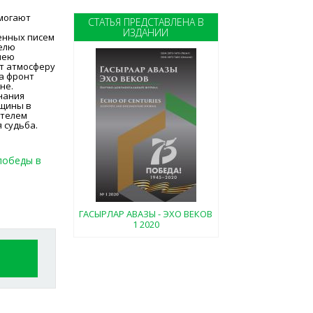
омогают
СТАТЬЯ ПРЕДСТАВЛЕНА В
ИЗДАНИИ
енных писем
елю
лею
т атмосферу
а фронт
не.
нания
нщины в
ителем
 судьба.
победы в
ГАСЫРЛАР АВАЗЫ - ЭХО ВЕКОВ
1 2020