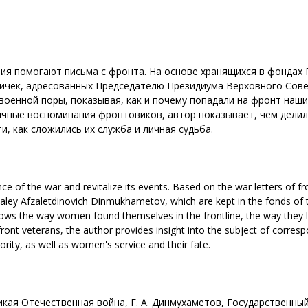
ия помогают письма с фронта. На основе хранящихся в фондах 
ичек, адресованных Председателю Президиума Верховного Сове
оенной поры, показывая, как и почему попадали на фронт наши
личные воспоминания фронтовиков, автор показывает, чем дели
, как сложились их служба и личная судьба.
nce of the war and revitalize its events. Based on the war letters of
ley Afzaletdinovich Dinmukhametov, which are kept in the fonds of th
ws the way women found themselves in the frontline, the way they li
ont veterans, the author provides insight into the subject of corr
ity, as well as women's service and their fate.
ая Отечественная война, Г. А. Динмухаметов, Государственный