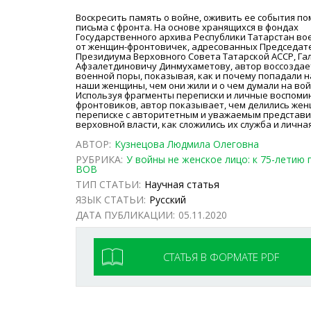
Воскресить память о войне, оживить ее события п
письма с фронта. На основе хранящихся в фондах
Государственного архива Республики Татарстан во
от женщин-фронтовичек, адресованных Председат
Президиума Верховного Совета Татарской АССР, Га
Афзалетдиновичу Динмухаметову, автор воссоздае
военной поры, показывая, как и почему попадали н
наши женщины, чем они жили и о чем думали на вой
Используя фрагменты переписки и личные воспоми
фронтовиков, автор показывает, чем делились же
переписке с авторитетным и уважаемым представ
верховной власти, как сложились их служба и личная
АВТОР:
Кузнецова Людмила Олеговна
РУБРИКА:
У войны не женское лицо: к 75-летию 
ВОВ
ТИП СТАТЬИ:
Научная статья
ЯЗЫК СТАТЬИ:
Русский
ДАТА ПУБЛИКАЦИИ:
05.11.2020
СТАТЬЯ В ФОРМАТЕ PDF