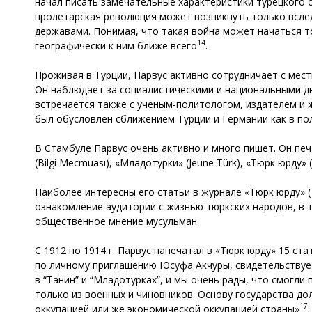
начал писать замечательные характеристики турецкого
пролетарская революция может возникнуть только всле
державами. Понимая, что такая война может начаться то
14
географически к ним ближе всего
.
Проживая в Турции, Парвус активно сотрудничает с мес
Он наблюдает за социалистическими и национальными дви
встречается также с ученым-политологом, издателем и 
был обусловлен сближением Турции и Германии как в пол
В Стамбуле Парвус очень активно и много пишет. Он печа
(Bilgi Mecmuası), «Младотурки» (Jeune Türk), «Тюрк юрду» (T
Наиболее интересны его статьи в журнале «Тюрк юрду» 
ознакомление аудитории с жизнью тюркских народов, в 
общественное мнение мусульман.
С 1912 по 1914 г. Парвус напечатал в «Тюрк юрду» 15 ста
по личному приглашению Юсуфа Акчуры, свидетельствуе
в “Танин” и “Младотурках”, и мы очень рады, что смогл
только из военных и чиновников. Основу государства д
17
оккупацией или же экономической оккупацией страны»
.