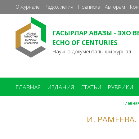
О журнале
Редколлегия
Подписка
Авторам
Кон
ГАСЫРЛАР АВАЗЫ - ЭХО В
ECHO OF CENTURIES
Научно-документальный журнал
ГЛАВНАЯ
ИЗДАНИЯ
СТАТЬИ
РУБРИКИ
Главна
Вы
здесь
И. РАМЕЕВА