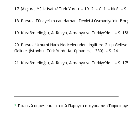
17. [Akçura, Y.] İktisat // Türk Yurdu. – 1912. – С. 1. – № 8. – S
18. Parvus. Türkiye’nin can damarı: Devlet-i Osmaniye’nin Borçla
19. Karaőmerlioğlu, A. Rusya, Almanya ve Türkiye’de… – S. 15
20. Parvus. Umumi Harb Neticelerinden: İngiltere Galip Gelirs
Gelirse. (İstanbul: Türk Yurdu Kütüphanesi, 1330). – S. 24.
21. Karaőmerlioğlu, A. Rusya, Almanya ve Türkiye’de… – S. 17
*
Полный перечень статей Парвуса в журнале «Тюрк юрду