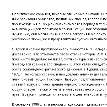
Политические события, всколыхнувшие мир в начале ХХ 
либерализации общества, появлении свободы слова и пе
происхождения с Турцией вылились в этот период в тес
активизации идей тюркизма в самой Турции. Как отмечал
их мнению, они могли найти более благоприятную почву
российские тюрки, но и представители русской интеллиге
О яркой и крайне противоречивой личности А. Л. Гельфа
достаточно. Как отмечает в своей статье историк О. Ф. 
пока никто подробно не писал, хотя контуры жизнеопис
приводится крайне мало сведений. В этой связи следует 
роста социал-демократического движения в Турции, увид
1972 г. Несколько страниц в ней уделено анализу деятел
плен (оковы) Турции. Господин Парвус», подготовленн
статей Парвуса с точки зрения марксистской идеологии.
юрду». Следует также отметить книгу известного социо
путь Парвуса и приводится анализ его деятельности в Ту
В середине 1980-х гг., в период спада социал-демократ