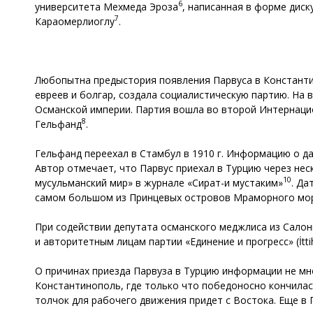
6
университета Мехмеда Эроза
, написанная в форме дис
7
Караомерлиоглу
.
Любопытна предыстория появления Парвуса в Константино
евреев и болгар, создала социалистическую партию. На 
Османской империи. Партия вошла во второй Интернацион
8
Гельфанд
.
Гельфанд переехал в Стамбул в 1910 г. Информацию о д
Автор отмечает, что Парвус приехал в Турцию через неск
10
мусульманский мир» в журнале «Сират-и мустаким»
. Да
самом большом из Принцевых островов Мраморного мо
При содействии депутата османского меджлиса из Салон
и авторитетным лицам партии «Единение и прогресс» (İttih
О причинах приезда Парвуза в Турцию информации не мн
Константинополь, где только что победоносно кончилас
толчок для рабочего движения придет с Востока. Еще в