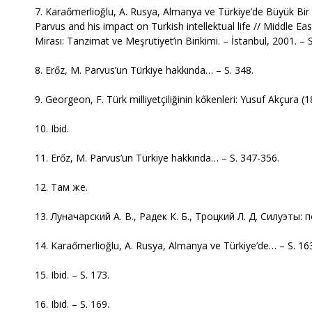
7. Karaőmerlioğlu, A. Rusya, Almanya ve Türkiye’de Büyük Bir
Parvus and his impact on Turkish intellektual life // Middle E
Mirası: Tanzimat ve Meşrutiyet’in Birikimi. – İstanbul, 2001. – 
8. Erőz, M. Parvus’un Türkiye hakkında… – S. 348.
9. Georgeon, F. Türk milliyetçiliğinin kőkenleri: Yusuf Akçura (
10. Ibid.
11. Erőz, M. Parvus’un Türkiye hakkında… – S. 347-356.
12. Там же.
13. Луначарский А. В., Радек К. Б., Троцкий Л. Д. Силуэты: 
14. Karaőmerlioğlu, A. Rusya, Almanya ve Türkiye’de… – S. 16
15. Ibid. – S. 173.
16. Ibid. – S. 169.