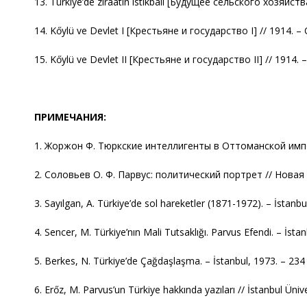
13. Türkiye’de ziraatın istikbali [Будущее сельского хозяйства 
14. Kőylü ve Devlet I [Крестьяне и государство I] // 1914. – O
15. Kőylü ve Devlet II [Крестьяне и государство II] // 1914. – 
ПРИМЕЧАНИЯ:
1. Жоржон Ф. Тюркские интеллигенты в Оттоманской импери
2. Соловьев О. Ф. Парвус: политический портрет // Новая и
3. Sayılgan, A. Türkiye’de sol hareketler (1871-1972). – İstanbu
4. Sencer, М. Türkiye’nın Mali Tutsaklığı. Parvus Efendi. – İstan
5. Berkes, N. Türkiye’de Çağdaşlaşma. – İstanbul, 1973. – 234 
6. Erőz, M. Parvus’un Türkiye hakkında yazıları // İstanbul Üniv