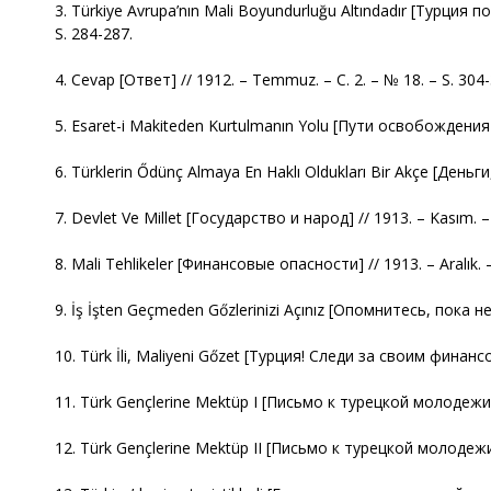
3. Türkiye Avrupa’nın Mali Boyundurluğu Altındadır [Турция п
S. 284-287.
4. Cevap [Ответ] // 1912. – Temmuz. – С. 2. – № 18. – S. 304-
5. Esaret-i Makiteden Kurtulmanın Yolu [Пути освобождения 
6. Türklerin Ődünç Almaya En Haklı Oldukları Bir Akçe [Деньг
7. Devlet Ve Millet [Государство и народ] // 1913. – Kasım. – 
8. Mali Tehlikeler [Финансовые опасности] // 1913. – Aralık. –
9. İş İşten Geçmeden Gőzlerinizi Açınız [Опомнитесь, пока не 
10. Türk İli, Maliyeni Gőzet [Турция! Следи за своим финанс
11. Türk Gençlerine Mektüp I [Письмо к турецкой молодежи I] 
12. Türk Gençlerine Mektüp II [Письмо к турецкой молодежи II