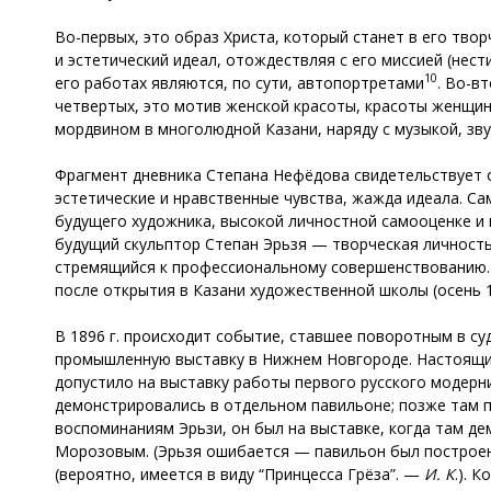
Во-первых, это образ Христа, который станет в его твор
и эстетический идеал, отождествляя с его миссией (нес
10
его работах являются, по сути, автопортретами
. Во-в
четвертых, это мотив женской красоты, красоты женщин
мордвином в многолюдной Казани, наряду с музыкой, зву
Фрагмент дневника Степана Нефёдова свидетельствует о
эстетические и нравственные чувства, жажда идеала. С
будущего художника, высокой личностной самооценке и 
будущий скульптор Степан Эрьзя — творческая личность,
стремящийся к профессиональному совершенствованию. 
после открытия в Казани художественной школы (осень 1
В 1896 г. происходит событие, ставшее поворотным в с
промышленную выставку в Нижнем Новгороде. Настоящим 
допустило на выставку работы первого русского модерн
демонстрировались в отдельном павильоне; позже там по
воспоминаниям Эрьзи, он был на выставке, когда там д
Морозовым. (Эрьзя ошибается — павильон был построе
(вероятно, имеется в виду “Принцесса Грёза”. —
И. К
.). 