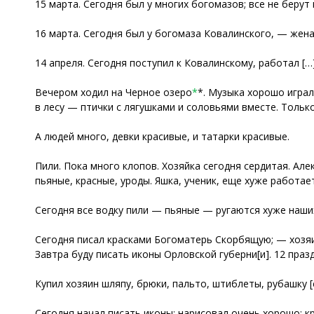
15 марта. Сегодня был у многих богомазов; все не берут
16 марта. Сегодня был у богомаза Ковалинского, — жена
14 апреля. Сегодня поступил к Ковалинскому, работал […
Вечером ходил на Черное озеро
*
*. Музыка хорошо играл
в лесу — птички с лягушками и соловьями вместе. Тольк
А людей много, девки красивые, и татарки красивые.
Пили. Пока много клопов. Хозяйка сегодня сердитая. Ал
пьяные, красные, уроды. Яшка, ученик, еще хуже работает
Сегодня все водку пили — пьяные — ругаются хуже наших
Сегодня писал красками Богоматерь Скорбящую; — хозяи
Завтра буду писать иконы Орловской губерни[и]. 12 праз
Купил хозяин шляпу, брюки, пальто, штиблеты, рубашку [
Сегодня начал писать иконы; нарисовал очень хорошо; к