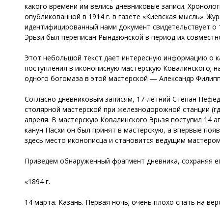
какого времени им велись дневниковые записи. Хронологи
опубликованной в 1914 г. в газете «Киевская мысль». Жу
идентифицированный нами документ свидетельствует о т
Эрьзи был переписан Рындзюнской в период их совместн
Этот небольшой текст дает интересную информацию о ка
поступления в иконописную мастерскую Ковалинского; на
одного богомаза в этой мастерской — Александр Филипп
Согласно дневниковым записям, 17-летний Степан Нефёдо
столярной мастерской при железнодорожной станции (где 
апреля. В мастерскую Ковалинского Эрьзя поступил 14 ап
канун Пасхи он был принят в мастерскую, а впервые поя
здесь место иконописца и становится ведущим мастером
Приведем обнаруженный фрагмент дневника, сохраняя ег
«1894 г.
14 марта. Казань. Первая ночь; очень плохо спать на вер