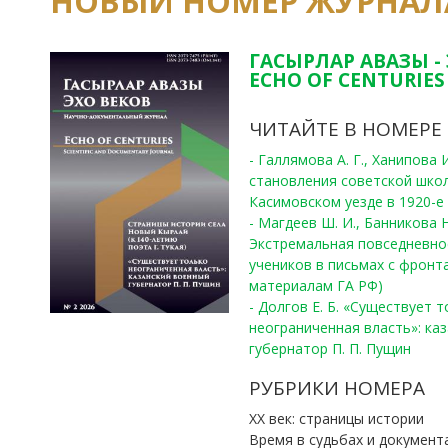
НОВЫЙ НОМЕР ЖУРНАЛ
ГАСЫРЛАР АВАЗЫ -
ECHO OF CENTURIES 
ЧИТАЙТЕ В НОМЕРЕ
- Галлямова А. Г., Ханипова
становления советской шко
Касимовском уезде в 1920-е 
- Магдеев Ш. И., Банникова Н
Экстремальная повседневно
учеников в письмах с фронта
материалам ГА РФ)
- Долгов Е. Б. «Существует 
неограниченная власть»: ка
губернатор П. П. Пущин
РУБРИКИ НОМЕРА
ХХ век: страницы истории
Время в судьбах и документ