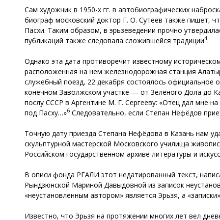
Сам художник в 1950-х гг. в автобиографических набросках
биограф московский доктор Г. О. Сутеев также пишет, чт
Пасхи. Таким образом, в эрьзеведении прочно утвердилас
4
публикаций также следовала сложившейся традиции
.
Однако эта дата противоречит известному историческом
расположенная на нем железнодорожная станция Алатырь
служебный поезд, 22 декабря состоялось официальное о
конечном Заволжском участке — от Зелёного Дола до Каз
послу СССР в Аргентине М. Г. Сергееву: «Отец дал мне на
6
под Пасху…»
Следовательно, если Степан Нефёдов приеха
Точную дату приезда Степана Нефёдова в Казань нам у
скульптурной мастерской Московского училища живопис
Российском государственном архиве литературы и искусс
В описи фонда РГАЛИ этот недатированный текст, напис
Рындзюнской Мариной Давыдовной из записок неустанов
«неустановленным автором» является Эрьзя, а «записки»
Известно, что Эрьзя на протяжении многих лет вел днев