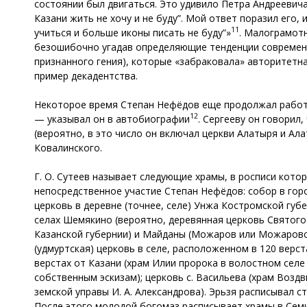
состоянии был двигаться. Это удивило Петра Андреевича.
Казани жить не хочу и не буду”. Мой ответ поразил его,
11
учиться и больше иконы писать не буду”»
. Малограмот
безошибочно угадав определяющие тенденции современно
признанного гения), которые «забраковала» авторитетна
пример декадентства.
Некоторое время Степан Нефёдов еще продолжал работат
12
— указывал он в автобиографии
. Сергееву он говорил,
(вероятно, в это число он включал церкви Алатыря и Ала
Ковалинского.
Г. О. Сутеев называет следующие храмы, в росписи кото
непосредственное участие Степан Нефёдов: собор в город
церковь в деревне (точнее, селе) Унжа Костромской губ
селах Шемякино (вероятно, деревянная церковь Святого 
Казанской губернии) и Майданы (Можаров или Можаровс
(удмуртская) церковь в селе, расположенном в 120 верст
верстах от Казани (храм Илии пророка в волостном селе
собственным эскизам); церковь с. Васильева (храм Воздв
земской управы И. А. Александрова). Эрьзя расписывал с
После этого молодой богомаз расписывает храмы в Семи