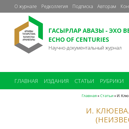
О журнале
Редколлегия
Подписка
Авторам
Кон
ГАСЫРЛАР АВАЗЫ - ЭХО В
ECHO OF CENTURIES
Научно-документальный журнал
ГЛАВНАЯ
ИЗДАНИЯ
СТАТЬИ
РУБРИКИ
Главная
»
Статьи
»
И. Клю
Вы
здесь
И. КЛЮЕВА.
(НЕИЗВ