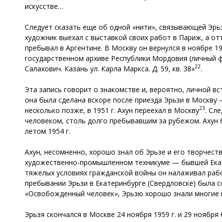
искусстве…
Следует сказать еще об одной «нити», связывающей Эрьз
художник выехал с выставкой своих работ в Париж, а отту
пребывал в Аргентине. В Москву он вернулся в ноябре 1
государственном архиве Республики Мордовия (личный фо
22
Салахович. Казань ул. Карла Маркса. Д. 59, кв. 38»
.
Эта запись говорит о знакомстве и, вероятно, личной в
она была сделана вскоре после приезда Эрьзи в Москву — 
23
несколько позже, в 1951 г. Ахун переехал в Москву
. Сл
человеком, столь долго пребывавшим за рубежом. Ахун 
летом 1954 г.
Ахун, несомненно, хорошо знал об Эрьзе и его творчеств
художественно-промышленном техникуме — бывшей Екате
тяжелых условиях гражданской войны он налаживал рабо
пребывании Эрьзи в Екатеринбурге (Свердловске) была 
«Освобожденный человек», Эрьзю хорошо знали многие м
Эрьзя скончался в Москве 24 ноября 1959 г. и 29 ноября