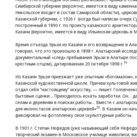
Симбирской губернии (вероятно, имеется в виду каменна
Никольское входит в состав Самарской области), церков
Казанской губернии, с 1926 г. (когда был написан очерк 
построенный в 1890 г. по проекту казанского архитектора
Казани (вероятно, имеется в виду Ильинская церковь в Мок
Время отъезда Эрьзи из Казани и его возвращение в Ала
говорил, что это произошло в 1898 г. Алатырский исследо
документальный «след» пребывания Эрьзи в Алатыре пос
19
крестным отцом), датированная 20 октября 1898 г.
Из Казани Эрьзя приезжает уже опытным «богомазом», 
Казанской художественной школе. Причем культовой жив
отдал себя “настоящему” искусству, — пишет Головченко
бытовые сценки… Приходилось искать заработки. Он… да
селам и деревням в поисках работы… Вместе с алатырск
20
для иконостасов алатырских церквей»
. В Казани он на
фиксировал на фотопленку свои скульптурные работы.
В 1901 г. Степан Нефёдов (уже называющий себя Нефёдов
творческий экзамен в Московское училище живописи, ва