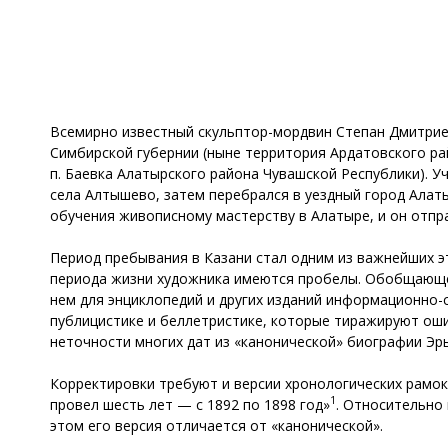
Всемирно известный скульптор-мордвин Степан Дмитриеви
Симбирской губернии (ныне территория Ардатовского рай
п. Баевка Алатырского района Чувашской Республики). У
села Алтышево, затем перебрался в уездный город Алаты
обучения живописному мастерству в Алатыре, и он отпр
Период пребывания в Казани стал одним из важнейших э
периода жизни художника имеются пробелы. Обобщающег
нем для энциклопедий и других изданий информационно-
публицистике и беллетристике, которые тиражируют оши
неточности многих дат из «канонической» биографии Эр
Корректировки требуют и версии хронологических рамок 
1
провел шесть лет — с 1892 по 1898 год»
. Относительно
этом его версия отличается от «канонической».