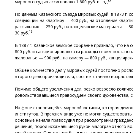
15
мирового судью ассигновало 1 600 руб. в год
.
По данным Казанского съезда мировых судей, в 1873 г. 
следующий: на квартиру — 400 руб., на отопление кварти
рассыльных — 250 руб., на канцелярские материалы — 30
16
30 руб.
В 1887 г. Казанское земское собрание признало, что на
800 руб. и санкционировало эти расходы своим постанов
жалованье — 900 руб., на камеру — 800 руб., канцелярск
Общее количество дел у мировых судей постоянно росло.
второго делопроизводителя, соответственно возрастали
Помимо общего увеличения дел, резко возросло количес
довольствовавшиеся правосудием своего духовенства, с
На фоне становящейся мировой юстиции, которая демон
институтов. В прежнем виде уже не могли существовать
основные начала правосудия при рассмотрении гражданск
решения, порой искажавшиеся рукой малограмотного вол
судей водки». Они желали бы иметь апелляционную инст