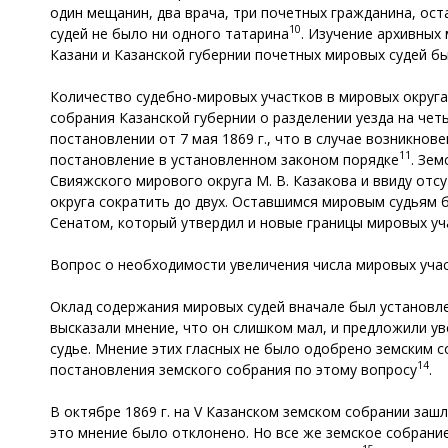
один мещанин, два врача, три почетных гражданина, ос
10
судей не было ни одного татарина
. Изучение архивных 
Казани и Казанской губернии почетных мировых судей б
Количество судебно-мировых участков в мировых округах
собрания Казанской губернии о разделении уезда на че
постановлении от 7 мая 1869 г., что в случае возникн
11
постановление в установленном законом порядке
. Зем
Свияжского мирового округа М. В. Казакова и ввиду от
округа сократить до двух. Оставшимся мировым судьям 
Сенатом, который утвердил и новые границы мировых у
Вопрос о необходимости увеличения числа мировых участ
Оклад содержания мировых судей вначале был установлен
высказали мнение, что он слишком мал, и предложили у
судье. Мнение этих гласных не было одобрено земским 
14
постановления земского собрания по этому вопросу
.
В октябре 1869 г. на V Казанском земском собрании заш
это мнение было отклонено. Но все же земское собрани