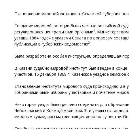
Становление мировой юстиции в Казанской губернии во в
Создание мировой юстиции было частью российской суде
1
регулировался центральными органами
. Министерством
уставы 1864 года» с указами Сената по вопросам состав
2
публикации в губернских ведомостях
.
Была разработана особая инструкция, определявшая пор
В Казани судебно-мировой институт был введен в конце 
участков. 15 декабря 1868 г. Казанское уездное земское
Становление института мирового суда происходило и в у
собраниями были избраны участковые и почетные миров
Некоторые уезды было решено соединить для образовани
Чебоксарский и Козмодемьянский. Эти уезды составляли
мировым судам, рассматривающим дело по существу. Он 
Судебные заседания съезда по рассмотрению дел по апе