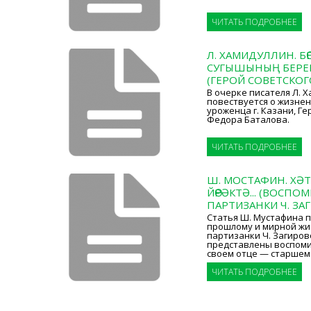
ЧИТАТЬ ПОДРОБНЕЕ
Л. ХАМИДУЛЛИН. БӨ
СУГЫШЫНЫҢ БЕРЕ
(ГЕРОЙ СОВЕТСКО
В очерке писателя Л. 
повествуется о жизнен
уроженца г. Казани, Г
Федора Баталова.
ЧИТАТЬ ПОДРОБНЕЕ
Ш. МОСТАФИН. ХӘТ
ЙӨРӘКТӘ... (ВОСП
ПАРТИЗАНКИ Ч. ЗА
Статья Ш. Мустафина 
прошлому и мирной жи
партизанки Ч. Загиров
представлены воспоми
своем отце — старшем
ЧИТАТЬ ПОДРОБНЕЕ