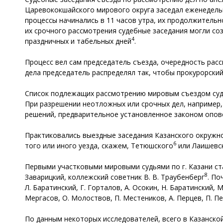
Царевококшайского мирового округа заседал еженедельн
процессы начинались в 11 часов утра, их продолжительн
их срочного рассмотрения судебные заседания могли со
4
праздничных и табельных дней
.
Процесс вел сам председатель съезда, очередность рас
дела председатель распределял так, чтобы прокурорский
Список подлежащих рассмотрению мировым съездом судеб
При разрешении неотложных или срочных дел, например,
решений, предварительное установленное законом опо
Практиковались выездные заседания Казанского окружно
6
того или иного уезда, скажем, Тетюшского
или Лаишевс
Первыми участковыми мировыми судьями по г. Казани стали
8
Заварицкий, коллежский советник В. В. Траубенберг
. По
Л. Баратинский, Г. Горталов, А. Осокин, Н. Баратинский, 
Мергасов, О. Молоствов, П. Местеников, А. Перцев, П. Пер
По данным некоторых исследователей, всего в Казанской