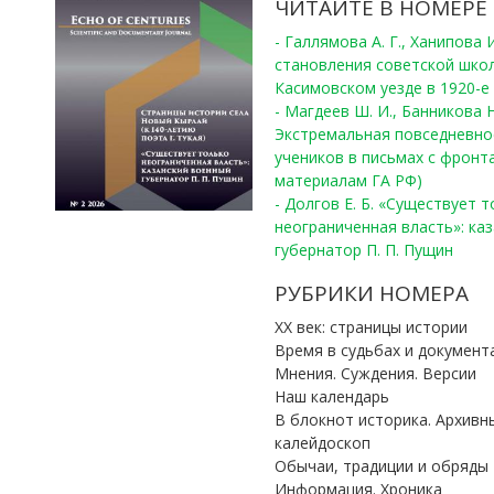
ЧИТАЙТЕ В НОМЕРЕ
- Галлямова А. Г., Ханипова
становления советской шко
Касимовском уезде в 1920-е 
- Магдеев Ш. И., Банникова Н
Экстремальная повседневно
учеников в письмах с фронта
материалам ГА РФ)
- Долгов Е. Б. «Существует 
неограниченная власть»: ка
губернатор П. П. Пущин
РУБРИКИ НОМЕРА
ХХ век: страницы истории
Время в судьбах и документ
Мнения. Суждения. Версии
Наш календарь
В блокнот историка. Архивн
калейдоскоп
Обычаи, традиции и обряды
Информация. Хроника