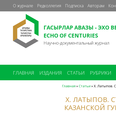
О журнале
Редколлегия
Подписка
Авторам
Кон
ГАСЫРЛАР АВАЗЫ - ЭХО В
ECHO OF CENTURIES
Научно-документальный журнал
ГЛАВНАЯ
ИЗДАНИЯ
СТАТЬИ
РУБРИКИ
Главная
»
Статьи
»
Х. Латыпов. 
Вы
здесь
Х. ЛАТЫПОВ.
КАЗАНСКОЙ ГУ