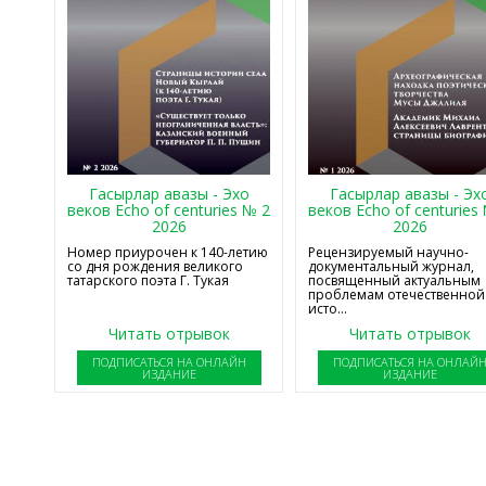
Гасырлар авазы - Эхо
Гасырлар авазы - Эх
веков Echo of centuries № 2
веков Echo of centuries
2026
2026
Номер приурочен к 140-летию
Рецензируемый научно-
со дня рождения великого
документальный журнал,
татарского поэта Г. Тукая
посвященный актуальным
проблемам отечественной
исто...
Читать отрывок
Читать отрывок
ПОДПИСАТЬСЯ НА ОНЛАЙН
ПОДПИСАТЬСЯ НА ОНЛАЙ
ИЗДАНИЕ
ИЗДАНИЕ