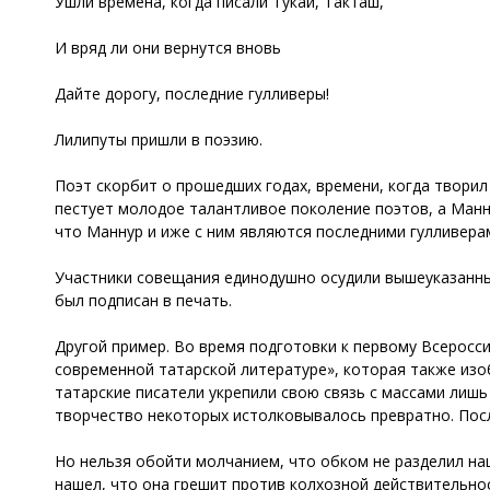
Ушли времена, когда писали Тукай, Такташ,
И вряд ли они вернутся вновь
Дайте дорогу, последние гулливеры!
Лилипуты пришли в поэзию.
Поэт скорбит о прошедших годах, времени, когда творил
пестует молодое талантливое поколение поэтов, а Манну
что Маннур и иже с ним являются последними гулливерам
Участники совещания единодушно осудили вышеуказанные
был подписан в печать.
Другой пример. Во время подготовки к первому Всеросс
современной татарской литературе», которая также из
татарские писатели укрепили свою связь с массами лишь
творчество некоторых истолковывалось превратно. Пос
Но нельзя обойти молчанием, что обком не разделил на
нашел, что она грешит против колхозной действительнос