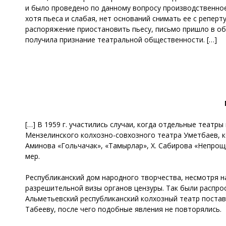
и было проведено по данному вопросу производственное
хотя пьеса и слабая, нет оснований снимать ее с реперт
распоряжение приостановить пьесу, письмо пришло в обк
получила признание театральной общественности. […]
[…] В 1959 г. участились случаи, когда отдельные теат
Мензелинского колхозно-совхозного театра Уметбаев, к
Аминова «Гольчачак», «Тамырлар», Х. Сабирова «Непрощ
мер.
Республиканский дом народного творчества, несмотря н
разрешительной визы органов цензуры. Так были распр
Альметьевский республиканский колхозный театр постав
Табееву, после чего подобные явления не повторялись.