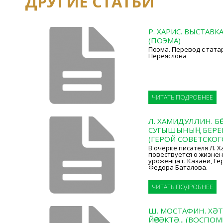
ДРУГИЕ СТАТЬИ
Р. ХАРИС. ВЫСТАВК
(ПОЭМА)
Поэма. Перевод с тата
Переяслова
ЧИТАТЬ ПОДРОБНЕЕ
Л. ХАМИДУЛЛИН. БӨ
СУГЫШЫНЫҢ БЕРЕ
(ГЕРОЙ СОВЕТСКО
В очерке писателя Л. 
повествуется о жизнен
уроженца г. Казани, Г
Федора Баталова.
ЧИТАТЬ ПОДРОБНЕЕ
Ш. МОСТАФИН. ХӘТ
ЙӨРӘКТӘ... (ВОСП