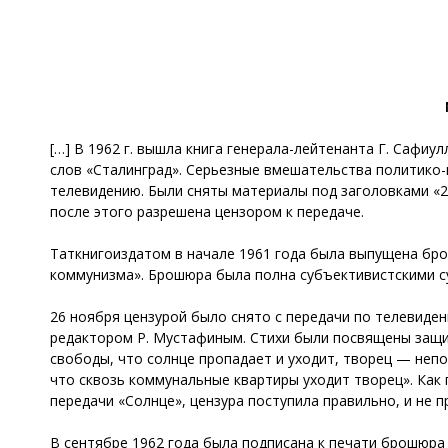
[…] В 1962 г. вышла книга генерала-лейтенанта Г. Сафи
слов «Сталинград». Серьезные вмешательства политико-
телевидению. Были сняты материалы под заголовками «20
после этого разрешена цензором к передаче.
Таткнигоиздатом в начале 1961 года была выпущена бро
коммунизма». Брошюра была полна субъективистскими су
26 ноября цензурой было снято с передачи по телевиде
редактором Р. Мустафиным. Стихи были посвящены защи
свободы, что солнце пропадает и уходит, творец — непо
что сквозь коммунальные квартиры уходит творец». Как
передачи «Солнце», цензура поступила правильно, и не 
В сентябре 1962 года была подписана к печати брошюра 