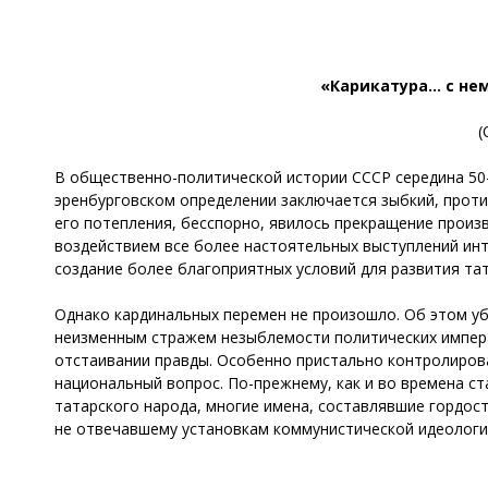
«Карикатура… с не
(
В общественно-политической истории СССР середина 50-х 
эренбурговском определении заключается зыбкий, проти
его потепления, бесспорно, явилось прекращение произ
воздействием все более настоятельных выступлений инте
создание более благоприятных условий для развития тат
Однако кардинальных перемен не произошло. Об этом у
неизменным стражем незыблемости политических импера
отстаивании правды. Особенно пристально контролиров
национальный вопрос. По-прежнему, как и во времена с
татарского народа, многие имена, составлявшие гордост
не отвечавшему установкам коммунистической идеологи