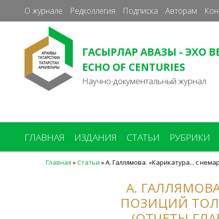
О журнале
Редколлегия
Подписка
Авторам
Кон
ГАСЫРЛАР АВАЗЫ - ЭХО В
ECHO OF CENTURIES
Научно-документальный журнал
ГЛАВНАЯ
ИЗДАНИЯ
СТАТЬИ
РУБРИКИ
Главная
»
Статьи
»
А. Галлямова. «Карикатура... с не
Вы
здесь
А. ГАЛЛЯМОВА
ПОЗИЦИЙ ТОЛ
(ОТЧЕТЫ ГЛА