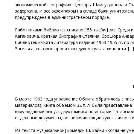
экономической географии». Цензоры Шамсутдинова и Га
задержана. И все экземпляры на складе были уничтожен
предупреждена в административном порядке.
Работниками библиотек списано 155 тыс[яч] экз. Среди
Кагановича, краткая биография Сталина, брошюра Анвар
библиотек изъята литература издания 1953-1955 гг. по р
Энгельса, которые пропитаны духом культа личности. […]
В марте 1963 года управление Облита обратилось с пис
материалов). Книга объемом 32 п. л. была представлен
виду недавний выпуск двухтомника по истории Татарской
отдельные документы, возвеличивающие культ личности
Из текста муз[ыкальной] комедии Ш. Зайни «Когда не ум