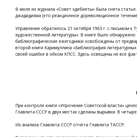
В июле из журнала «Совет эдебияты» была снята статья
джадидизма (это реакционное дореволюционное течение
Управление обратилось 21 октября 1963 г. с письмом к
художественной литературы». В книге было обнаружено м
библиографические ежегодники освобождены от предвар
второй книги Каримуллина «Библиография литературных
своей ошибке в обком КПСС. Здеcь освещены не все фак
При контроле книги «Упрочение Советской власти» ценз
Главлита СССР в двух местах сделаны вырывки. В четыр
Из анализа Главлита СССР отчета Главлита ТАССР: