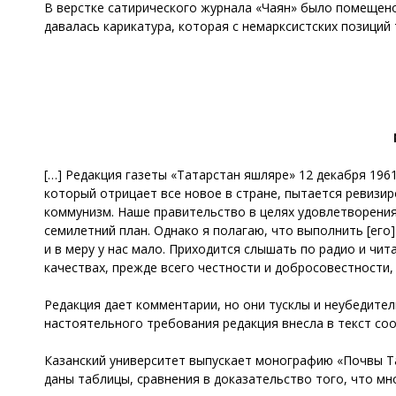
В верстке сатирического журнала «Чаян» было помещено 
давалась карикатура, которая с немарксистских позици
[…] Редакция газеты «Татарстан яшляре» 12 декабря 196
который отрицает все новое в стране, пытается ревизиро
коммунизм. Наше правительство в целях удовлетворения
семилетний план. Однако я полагаю, что выполнить [ег
и в меру у нас мало. Приходится слышать по радио и чи
качествах, прежде всего честности и добросовестности, 
Редакция дает комментарии, но они тусклы и неубедител
настоятельного требования редакция внесла в текст со
Казанский университет выпускает монографию «Почвы Тат
даны таблицы, сравнения в доказательство того, что м