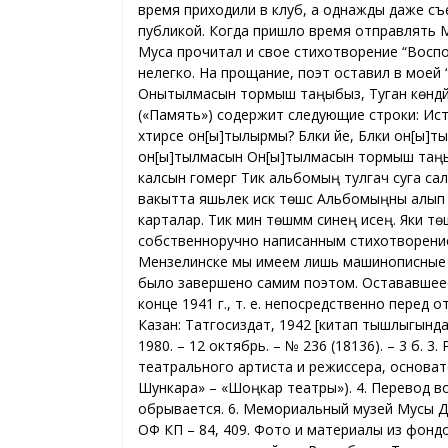
время приходили в клуб, а однажды даже съ
публикой. Когда пришло время отправлять М
Муса прочитал и свое стихотворение “Восп
нелегко. На прощание, поэт оставил в мое
Онытылмасын тормыш таңыбыз, Туган көндәй б
(«Память») содержит следующие строки: Истә
хәтирәсе он[ы]тылырмы? Бәлки әйе, Бәлки он[ы]т
он[ы]тылмасын Он[ы]тылмасын тормыш таңыбыз
калсын гомергә Тик альбомың тулгач суга салм
вакытта яшьлек искә төшсә Альбомыңны алып ук
карталар. Тик мин төшмәм синең исеңә. Яки 
собственноручно написанным стихотворение
Мензелинске мы имеем лишь машинописные к
было завершено самим поэтом. Остававшеес
конце 1941 г., т. е. непосредственно перед
Казан: Татгосиздат, 1942 [китап тышлыгында 1
1980. – 12 октябрь. – № 236 (18136). – 3 б.
театрального артиста и режиссера, основат
Шункара» – «Шоңкар театры»). 4. Перевод во
обрывается. 6. Мемориальный музей Мусы Д
ОФ КП – 84, 409. Фото и материалы из фон