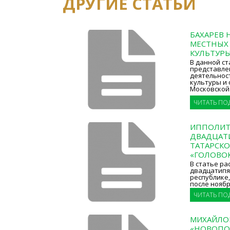
ДРУГИЕ СТАТЬИ
БАХАРЕВ 
МЕСТНЫХ 
КУЛЬТУРЫ
В данной ст
представле
деятельнос
культуры и
Московской 
ЧИТАТЬ ПО
ИППОЛИТО
ДВАДЦАТ
ТАТАРСКО
«ГОЛОВО
В статье ра
двадцатипя
республике
после ноябр
ЧИТАТЬ ПО
МИХАЙЛОВ 
«НОВОПО