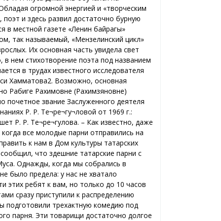
 Обладая огромной энергией и «творческим
, поэт и здесь развил достаточно бурную
я в местной газете «Ленин байрагы»
лом, так называемый, «Мензелинский цикл»
рослых. Их основная часть увидела свет
о, в нем стихотворение поэта под названием
нается в трудах известного исследователя
амси Хамматова2. Возможно, основная
ено Рабиге Рахимовне (Рахимзяновне)
но почетное звание Заслуженного деятеля
иях Р. Р. Те¬ре¬гу¬ловой от 1969 г.:
ет Р. Р. Те¬ре¬гулова. – Как известно, даже
, когда все молодые парни отправились на
править к нам в Дом культуры татарских
 сообщил, что здешние татарские парни с
Муса. Однажды, когда мы собрались в
не было предела: у нас не хватало
и этих ребят к вам, но только до 10 часов
тами сразу приступили к распределению
 Мы подготовили трехактную комедию под
дого парня. Эти товарищи достаточно долгое