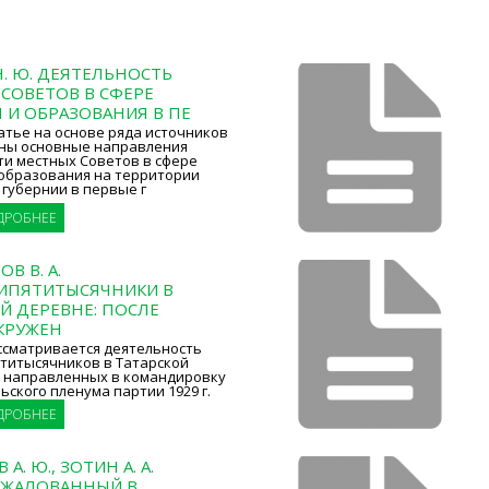
Н. Ю. ДЕЯТЕЛЬНОСТЬ
СОВЕТОВ В СФЕРЕ
 И ОБРАЗОВАНИЯ В ПЕ
атье на основе ряда источников
ны основные направления
ти местных Советов в сфере
 образования на территории
губернии в первые г
ДРОБНЕЕ
В В. А.
ИПЯТИТЫСЯЧНИКИ В
Й ДЕРЕВНЕ: ПОСЛЕ
КРУЖЕН
ссматривается деятельность
титысячников в Татарской
, направленных в командировку
ьского пленума партии 1929 г.
ДРОБНЕЕ
А. Ю., ЗОТИН А. А.
ЖАЛОВАННЫЙ В