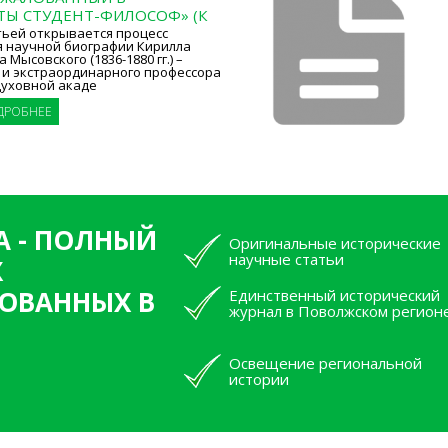
ТЫ СТУДЕНТ-ФИЛОСОФ» (К
тьей открывается процесс
я научной биографии Кирилла
Мысовского (1836-1880 гг.) –
 и экстраординарного профессора
духовной акаде
ДРОБНЕЕ
А - ПОЛНЫЙ
Оригинальные исторические
научные статьи
Х
ОВАННЫХ В
Единственный исторический
журнал в Поволжском регион
Освещение региональной
истории