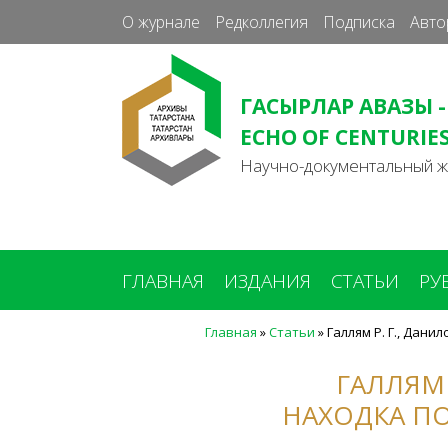
О журнале
Редколлегия
Подписка
Авто
ГАСЫРЛАР АВАЗЫ -
ECHO OF CENTURIE
Научно-документальный 
ГЛАВНАЯ
ИЗДАНИЯ
СТАТЬИ
РУ
Главная
»
Статьи
»
Галлям Р. Г., Дан
Вы
здесь
ГАЛЛЯМ 
НАХОДКА ПО