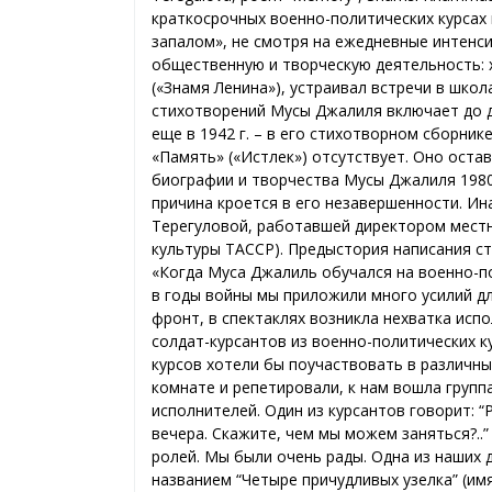
краткосрочных военно-политических курсах 
запалом», не смотря на ежедневные интенси
общественную и творческую деятельность: х
(«Знамя Ленина»), устраивал встречи в школ
стихотворений Мусы Джалиля включает до де
еще в 1942 г. – в его стихотворном сборник
«Память» («Истәлек») отсутствует. Оно оста
биографии и творчества Мусы Джалиля 1980-
причина кроется в его незавершенности. Ин
Терегуловой, работавшей директором местн
культуры ТАССР). Предыстория написания ст
«Когда Муса Джалиль обучался на военно-пол
в годы войны мы приложили много усилий дл
фронт, в спектаклях возникла нехватка исп
солдат-курсантов из военно-политических ку
курсов хотели бы поучаствовать в различны
комнате и репетировали, к нам вошла группа
исполнителей. Один из курсантов говорит: “
вечера. Скажите, чем мы можем заняться?..
ролей. Мы были очень рады. Одна из наших 
названием “Четыре причудливых узелка” (им