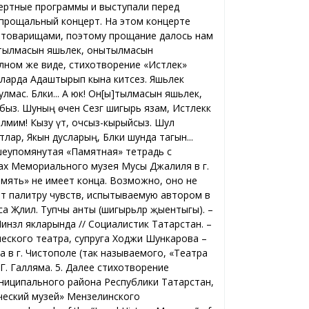
цертные программы и выступали перед
 прощальный концерт. На этом концерте
о товарищами, поэтому прощание далось нам
ытылмасын яшьлек, онытылмасын
лном же виде, стихотворение «Истәлек»
кларда Адаштырып кына китәсез. Яшьлек
булмас. Бәлки... А юк! Он[ы]тылмасын яшьлек,
ыз. Шуның өчен Сезгә шигырь язам, Истәлеккә
Белмим! Кызу үтә, очсыз-кырыйсыз. Шул
тлар, Якын дусларың, Бәлки шунда тагын...
вышеупомянутая «Памятная» тетрадь с
ах Мемориального музея Мусы Джалиля в г.
мять» не имеет конца. Возможно, оно не
т палитру чувств, испытываемую автором в
а Җәлил. Тупчы анты (шигырьләр җыентыгы). –
Минзәлә якларында // Социалистик Татарстан. –
ического театра, супруга Ходжи Шункарова –
 в г. Чистополе (так называемого, «Театра
Г. Галляма. 5. Далее стихотворение
ниципального района Республики Татарстан,
ческий музей» Мензелинского