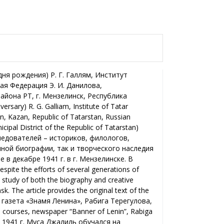
я рождения) Р. Г. Галлям, Институт
ая Федерация Э. И. Данилова,
она РТ, г. Мензелинск, Республика
sary) R. G. Galliam, Institute of Tatar
, Kazan, Republic of Tatarstan, Russian
ipal District of the Republic of Tatarstan)
следователей – историков, филологов,
нной биографии, так и творческого наследия
 декабре 1941 г. в г. Мензелинске. В
te the efforts of several generations of
he study of both the biography and creative
 The article provides the original text of the
 газета «Знамя Ленина», Рабига Терегулова,
 courses, newspaper “Banner of Lenin”, Rabiga
я 1941 г. Муса Джалиль обучался на