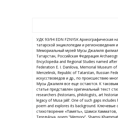
УДК 93/94 EDN FZNYSK Археографическая нах
татарской энциклопедии и регионоведения им
Мемориальный музей Мусы Джалиля филиал М
Татарстан, Российская Федерация Archaeographic
Encyclopedia and Regional Studies named after 
Federation E. I. Danilova, Memorial Museum of M
Menzelinsk, Republic of Tatarstan, Russian
искусствоведов и др., по происшествию мно
Мусы Джалиля все еще остаются. К таковым 
статье представлен оригинальный текст стихо
researchers (historians, philologists, art histor
legacy of Musa Jalil’. One of such gaps include
poem and explores its background. Ключевые
стихотворение «Память», Шамси Хамматов, Раби
Teregulova, poem “Memory”, Shamsi Khammato