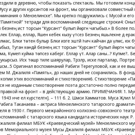
ездили в деревню, чтобы показать спектакль. Мы готовили кон
усу и других курсантов на фронт, мы организовали совместный
оминания о Мензелинске”. Мы крепко подружились с Мусой и ег
й “Памятной” тетради для воспоминаний следующие строки4: Он
езнең истә торсын “Курсант” булып йөргән чагыбыз.» В более по
лек Еллар, еллар, Яшен кебек кызу үтәсез Безнең яшьлекне дә ера
ылмас, Бәлки төтен булыр Бәлки изге эштәй Һич кайчан да үлмәс, юк 
, Туган көндәй безнең истә торсын “Курсант” булып йөргән чагыб
а, Күмеп куйма төпсез кабергә. Еллар үтә. Алар саны...? Күпме?.. 
ырсыз. Искә төшәр тиле шаярулар, Тәрәзәләр, иске парталар, Портре
төшсәм...5 Оригинал воспоминаний Рабиги Терегуловой, как и ее 
м М. Джалиля «Память», до наших дней не сохранились. В фонд
опии этих воспоминаний и стихотворения6. Стихотворение «Па
я не изданным стихотворение поэта достаточно полно передае
 отправкой на фронт – в действующую армию. ПРИМЕЧАНИЯ: 1. Мус
943 нче ел күрсәтелгән]. – 111 б. 2. Шәмси Хамматов. Муса Җәлил 
 3. Рабига Таканаева – актриса Мензелинского татарского драмат
еля в 1930 г. Первого межрайонного колхозно-совхозного театра
споминаний с татарского языка кандидата исторических наук Р. 
жалиля филиал МБУК «Краеведческий музей» Мензелинского му
дов Мемориального музея Мусы Джалиля филиал МБУК «Краевед