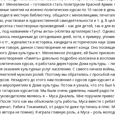
в г. Мензелинске – готовился стать политруком Красной Армии.
вные занятия на военно-политических курсах по 10 часов в день
одил в местную библиотеку, общался с мензелинцами, печаталс
ах, участвовал в художественной самодеятельности и т. д. В це
сятка стихотворных произведений – как для детей, так и для вз
е, под названием «Тупчы анты» («Клятва артиллериста»)1. Однак
валось неизданным до сегодняшних дней, хотя, к примеру, упоми
х гг., журналиста и историка, кандидата исторических наук Ш
аче говоря, данное стихотворение не имеет конца. Оно посвящ
ого Дома культуры в г. Мензелинске (позднее, ей было присвое
ихотворения «Память» довольно подробно изложена в воспоминан
итических курсах, я работала директором Дома культуры, – пиш
я оказания культурных услуг населению. С самого начала войны
олнителей мужских ролей. Поэтому мы обратились с просьбой на
рсов. Незадолго до этого нам позвонил с курсов один курсант и
х мероприятиях в Доме культуры. Потом я узнала, что это был 
 татарских курсантов. Мы были очень удивлены, нашей радости 
Руководителем являюсь я – Муса Джалиль. Мне поручили привест
” После того как мы объяснили суть работы, Муса вместе с ребя
девчат, Рабига Токанаева3, от радости даже пустилась в пляс.
я автора не помню). Я играла главную роль, а Муса – роль моло