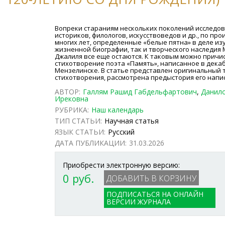
Вопреки стараниям нескольких поколений исследов
историков, филологов, искусствоведов и др., по пр
многих лет, определенные «белые пятна» в деле из
жизненной биографии, так и творческого наследия
Джалиля все еще остаются. К таковым можно причи
стихотворение поэта «Память», написанное в декабре
Мензелинске. В статье представлен оригинальный 
стихотворения, рассмотрена предыстория его напи
АВТОР:
Галлям Рашид Габдельфартович
,
Данил
Ирековна
РУБРИКА:
Наш календарь
ТИП СТАТЬИ:
Научная статья
ЯЗЫК СТАТЬИ:
Русский
ДАТА ПУБЛИКАЦИИ:
31.03.2026
Приобрести электронную версию:
0 руб.
ПОДПИСАТЬСЯ НА ОНЛАЙН
ВЕРСИИ ЖУРНАЛА