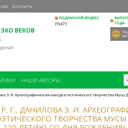
Перейти
рам
Контакты
к
ПОДПИСНОЙ ИНДЕКС
ВЫПУСК
основному
ГОДА
П5477
содержанию
 ЭХО ВЕКОВ
По
пе
S
журнал
БРИКИ
НАШИ АВТОРЫ
илова Э. И. Археографическая находка поэтического творчества Мусы Д
Р. Г., ДАНИЛОВА Э. И. АРХЕОГРА
ЭТИЧЕСКОГО ТВОРЧЕСТВА МУСЫ
120-ЛЕТИЮ СО ДНЯ РОЖДЕНИЯ)