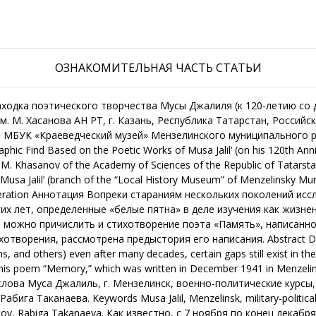
ОЗНАКОМИТЕЛЬНАЯ ЧАСТЬ СТАТЬИ
одка поэтического творчества Мусы Джалиля (к 120-летию со дн
. М. Хасанова АН РТ, г. Казань, Республика Татарстан, Российск
БУК «Краеведческий музей» Мензелинского муниципального рай
 Find Based on the Poetic Works of Musa Jalil’ (on his 120th Anniver
M. Khаsanov of the Academy of Sciences of the Republic of Tatarstan
usa Jalil’ (branch of the “Local History Museum” of Menzelinsky Munic
 Federation Аннотация Вопреки стараниям нескольких поколений ис
гих лет, определенные «белые пятна» в деле изучения как жизне
можно причислить и стихотворение поэта «Память», написанное в
творения, рассмотрена предыстория его написания. Abstract Despi
ians, and others) even after many decades, certain gaps still exist in t
s his poem “Memory,” which was written in December 1941 in Menzelinsk.
 слова Муса Джалиль, г. Мензелинск, военно-политические курсы,
га Таканаева. Keywords Musa Jalil, Menzelinsk, military-political
v, Rabiga Tаkanaeva. Как известно, с 7 ноября по конец декабр