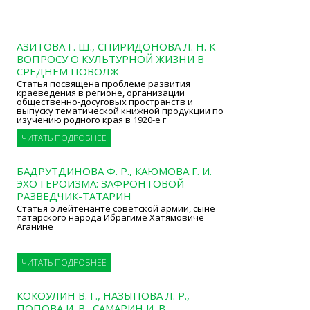
АЗИТОВА Г. Ш., СПИРИДОНОВА Л. Н. К
ВОПРОСУ О КУЛЬТУРНОЙ ЖИЗНИ В
СРЕДНЕМ ПОВОЛЖ
Статья посвящена проблеме развития
краеведения в регионе, организации
общественно-досуговых пространств и
выпуску тематической книжной продукции по
изучению родного края в 1920-е г
ЧИТАТЬ ПОДРОБНЕЕ
БАДРУТДИНОВА Ф. Р., КАЮМОВА Г. И.
ЭХО ГЕРОИЗМА: ЗАФРОНТОВОЙ
РАЗВЕДЧИК-ТАТАРИН
Статья о лейтенанте советской армии, сыне
татарского народа Ибрагиме Хатямовиче
Аганине
ЧИТАТЬ ПОДРОБНЕЕ
КОКОУЛИН В. Г., НАЗЫПОВА Л. Р.,
ПОПОВА И. В., САМАРИН И. В.