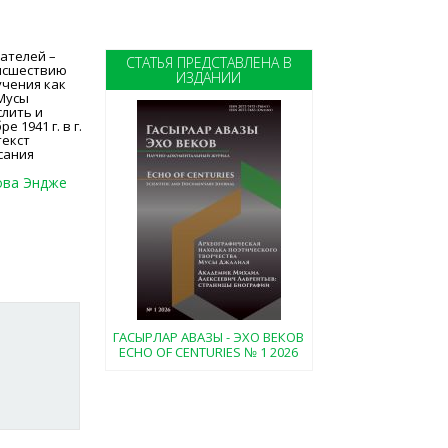
ателей –
СТАТЬЯ ПРЕДСТАВЛЕНА В
оисшествию
ИЗДАНИИ
учения как
 Мусы
слить и
 1941 г. в г.
текст
сания
ова Эндже
ГАСЫРЛАР АВАЗЫ - ЭХО ВЕКОВ
ECHO OF CENTURIES № 1 2026