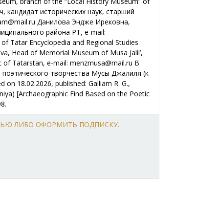
eum, branch of the “Local History Museum” of
ич, кандидат исторических наук, старший
llam@mail.ru Данилова Эндже Ирековна,
ипального района РТ, е-mail:
 of Tatar Encyclopedia and Regional Studies
ova, Head of Memorial Museum of Musa Jalil’,
lic of Tatarstan, e-mail: menzmusa@mail.ru В
ка поэтического творчества Мусы Джалиля (к
on 18.02.2026, published: Galliam R. G.,
niya) [Archaeographic Find Based on the Poetic
98.
ТЬЮ ЛИБО ОФОРМИТЬ ПОДПИСКУ.