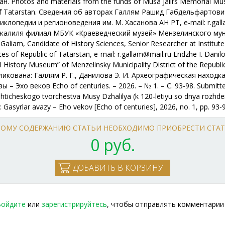
Photos and materials from the funds of Musa Jalil’s Memorial Mus
lic of Tatarstan. Сведения об авторах Галлям Рашид Габдельфартов
клопедии и регионоведения им. М. Хасанова АН РТ, е-mail: r.ga
лиля филиал МБУК «Краеведческий музей» Мензелинского муниц
liam, Candidate of History Sciences, Senior Researcher at Institute
 of Republic of Tatarstan, e-mail: r.gallam@mail.ru Endzhe I. Danil
al History Museum” of Menzelinsky Municipality District of the Repub
ликована: Галлям Р. Г., Данилова Э. И. Археографическая наход
 Эхо веков Echo of centuries. – 2026. – № 1. – С. 93-98. Submitted 
hticheskogo tvorchestva Musy Dzhalilya (k 120-letiyu so dnya rozhde
N: Gasyrlar avazy – Eho vekov [Echo of centuries], 2026, no. 1, pp. 93-
ЛНОМУ СОДЕРЖАНИЮ СТАТЬИ НЕОБХОДИМО ПРИОБРЕСТИ СТА
0 руб.
Войдите
или
зарегистрируйтесь
, чтобы отправлять комментарии