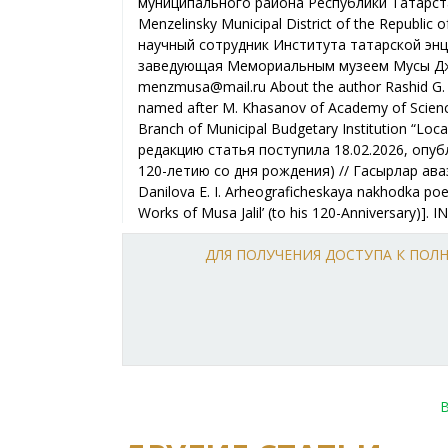
муниципального района Республики Татарстан. 
Menzelinsky Municipal District of the Repub
научный сотрудник Института татарской энци
заведующая Мемориальным музеем Мусы Джа
menzmusa@mail.ru About the author Rashid G. Ga
named after M. Khasanov of Academy of Sciences
Branch of Municipal Budgetary Institution “Loc
редакцию статья поступила 18.02.2026, опуб
120-летию со дня рождения) // Гасырлар авазы –
Danilova E. I. Arheograficheskaya nakhodka poe
Works of Musa Jalil’ (to his 120-Anniversary)]. I
ДЛЯ ПОЛУЧЕНИЯ ДОСТУПА К ПО