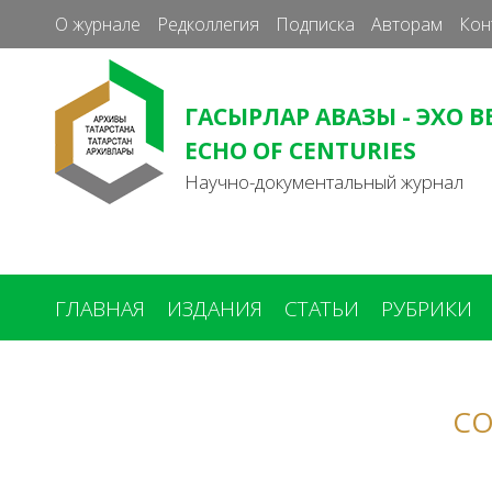
О журнале
Редколлегия
Подписка
Авторам
Кон
ГАСЫРЛАР АВАЗЫ - ЭХО В
ECHO OF CENTURIES
Научно-документальный журнал
ГЛАВНАЯ
ИЗДАНИЯ
СТАТЬИ
РУБРИКИ
Вы
здесь
СО