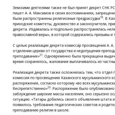
Земскими деятелями также не был принят декрет СНК РСФ
пишет А. А. Максимов в своих воспоминаниях, запрещени
19
были распространены религиозные предрассудки
. В Ка
приходские комитеты, духовенство и законоучители, при
декрета. Издавалась и подпольно распространялась нел
православной веры», в которой содержались призывы и 
С целью реализации декрета комиссар просвещения А. А.
отделении церкви от государства и недопущения препод
21
преподавание»
. Одновременно была прекращена выдача
время сохранялось, жалование выплачивалось из частн
Реализация декрета также осложнялась тем, что отдел 
комиссия по просвещению Казанского мусульманского коми
распоряжение, согласно которому «во всех мусульманск
23
беспрепятственно»
. Распоряжение было опубликовано 
заблуждение широкие массы населения, оно серьезно ос
ситуацию: «Татары добились своего объявления штата и
появилось требование педагогических советов и родите
преподаванию религии в школе.