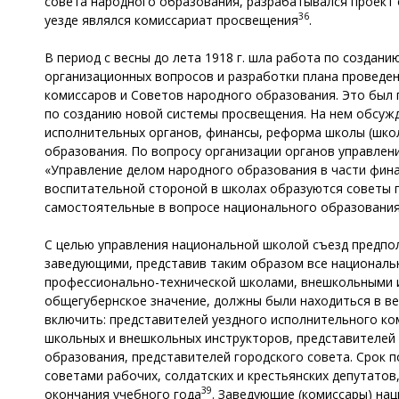
совета народного образования, разрабатывался проект 
36
уезде являлся комиссариат просвещения
.
В период с весны до лета 1918 г. шла работа по создан
организационных вопросов и разработки плана проведени
комиссаров и Советов народного образования. Это был
по созданию новой системы просвещения. На нем обсужд
исполнительных органов, финансы, реформа школы (шко
образования. По вопросу организации органов управлен
«Управление делом народного образования в части фина
воспитательной стороной в школах образуются советы 
самостоятельные в вопросе национального образовани
С целью управления национальной школой съезд предпол
заведующими, представив таким образом все националь
профессионально-технической школами, внешкольными 
общегубернское значение, должны были находиться в ве
включить: представителей уездного исполнительного ком
школьных и внешкольных инструкторов, представителей
образования, представителей городского совета. Срок
советами рабочих, солдатских и крестьянских депутатов
39
окончания учебного года
. Заведующие (комиссары) на