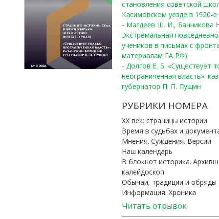
становления советской шко
Касимовском уезде в 1920-е 
- Магдеев Ш. И., Банникова Н
Экстремальная повседневно
учеников в письмах с фронта
материалам ГА РФ)
- Долгов Е. Б. «Существует 
неограниченная власть»: ка
губернатор П. П. Пущин
РУБРИКИ НОМЕРА
ХХ век: страницы истории
Время в судьбах и документ
Мнения. Суждения. Версии
Наш календарь
В блокнот историка. Архивн
калейдоскоп
Обычаи, традиции и обряды
Информация. Хроника
Читать отрывок