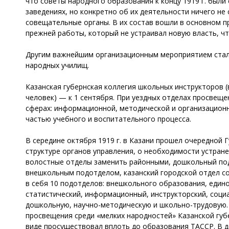
что советы народного образования к концу 1919 г. были 
заведениях, но конкретно об их деятельности ничего не
совещательные органы. В их состав вошли в основном п
прежней работы, который не устраивал новую власть, чт
Другим важнейшим организационным мероприятием стало
народных училищ.
Казанская губернская коллегия школьных инструкторов (в
человек) — к 1 сентября. При уездных отделах просвеще
сферах: информационной, методической и организационн
частью учебного и воспитательного процесса.
В середине октября 1919 г. в Казани прошел очередной 
структуре органов управления, о необходимости устране
волостные отделы заменить районными, дошкольный под
внешкольным подотделом, казанский городской отдел со
в себя 10 подотделов: внешкольного образования, един
статистический, информационный, инструкторский, соци
дошкольную, научно-методическую и школьно-трудовую.
просвещения среди «мелких народностей» Казанской губ
виде просуществовал вплоть до образования ТАССР. В де