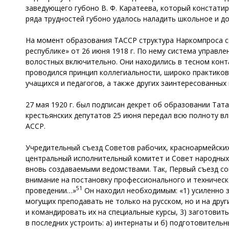
заведующего губоно В. Ф. Каратеева, который констати
ряда трудностей губоно удалось наладить школьное и д
На момент образования ТАССР структура Наркомпроса с
республике» от 26 июня 1918 г. По нему система управл
волостных включительно. Они находились в тесном конта
проводился принцип коллегиальности, широко практико
учащихся и педагогов, а также других заинтересованных 
27 мая 1920 г. был подписан декрет об образовании Тат
крестьянских депутатов 25 июня передал всю полноту в
АССР.
Учредительный съезд Советов рабочих, красноармейских 
центральный исполнительный комитет и Совет народных
вновь создаваемыми ведомствами. Так, Первый съезд с
внимание на постановку профессионального и техническ
51
проведении…»
Он находил необходимым: «1) усиленно з
могущих преподавать не только на русском, но и на дру
и командировать их на специальные курсы, 3) заготовит
в последних устроить: а) интернаты и б) подготовительн