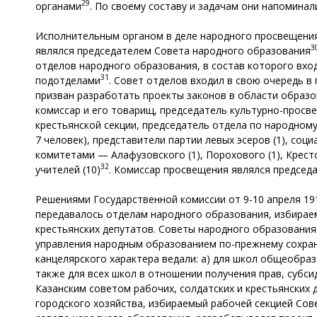
29
органами
. По своему составу и задачам они напомина
Исполнительным органом в деле народного просвещения 
3
являлся председателем Совета народного образования
отделов народного образования, в состав которого вхо
31
подотделами
. Совет отделов входил в свою очередь 
призван разработать проекты законов в области образо
комиссар и его товарищ, председатель культурно-просв
крестьянской секции, председатель отдела по народном
7 человек), представители партии левых эсеров (1), со
комитетами — Алафузовского (1), Порохового (1), Кресто
32
учителей (10)
. Комиссар просвещения являлся председ
Решениями Государственной комиссии от 9-10 апреля 19
передавалось отделам народного образования, избираем
крестьянских депутатов. Советы народного образовани
управления народным образованием по-прежнему сохраня
канцелярского характера ведали: а) для школ общеобра
также для всех школ в отношении получения прав, субси
Казанским советом рабочих, солдатских и крестьянских
городского хозяйства, избираемый рабочей секцией Сове