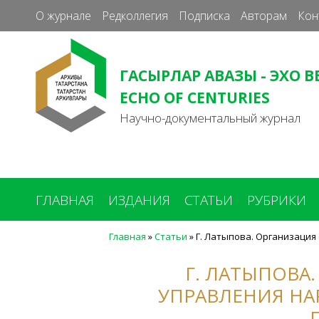
О журнале
Редколлегия
Подписка
Авторам
Кон
ГАСЫРЛАР АВАЗЫ - ЭХО В
ECHO OF CENTURIES
Научно-документальный журнал
ГЛАВНАЯ
ИЗДАНИЯ
СТАТЬИ
РУБРИКИ
Главная
»
Статьи
»
Г. Латыпова. Организация 
Вы
здесь
Г. ЛАТЫПОВА
УПРАВЛЕНИЯ НА