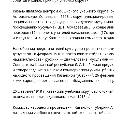
советов и канцелярий при учебных округах
.
Казань являлась центром обширного учебного округа, о
Астраханскую. До февраля 1918 г. округ функционирова
национальностей. Так для управления делами мусульман 
просвещению мусульман Ш. Г. Ахмадеевым6. В конце янва
приходов (17 человек), учителей начальных школ (17), пр
инструктор М. Х. Курбангалеев. В задачи комитета вхо
На собрании представителей культурно-просветительских
депутатов 18 февраля 1918 г. постановили избрать коми
национальностей: русских — два человека, мусульман — 
Совнаркома Казанской республики Я. С. Шейнкман предл
8
и товароведение в женском коммерческом училище
. 20
9
народного просвещения Казанской губернии
. 26 феврал
комиссаров до трех согласно преобладавшим в крае нацио
20 февраля 1918 г. Казанский учебный округ был оконча
11
окончательно ликвидированы в мае 1918 г.
Комиссар народного просвещения Казанской губернии А. 
ликвидации учебного округа и освобождения от обязанн