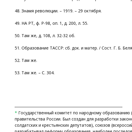
48. Знамя революции. – 1919. – 29 октября.
49. НА РТ, ф. Р-98, оп. 1, д. 200, л. 55.
50. Там же, д. 108, л. 32-32 об.
51. Образование ТАССР: сб. док. и матер. / Сост. Г. Б. Бел
52. Там же.
53. Там же. – С. 304.
*
Государственный комитет по народному образованию (
правительства России. Был создан для разработки зако
солдатских и крестьянских депутатов), союзов (всеросси
разрабатывал реформу образования, наиболее последо