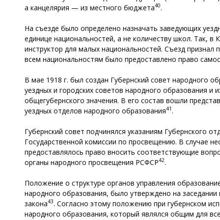
40
а канцелярия — из местного бюджета
.
На съезде было определено назначать заведующих уезд
единице национальностей, а не количеству школ. Так, в
инструктор для малых национальностей. Съезд признал п
всем национальностям было предоставлено право само
В мае 1918 г. был создан Губернский совет народного 
уездных и городских советов народного образования и 
общегубернского значения. В его состав вошли представ
41
уездных отделов народного образования
.
Губернский совет подчинялся указаниям Губернского от
Государственной комиссии по просвещению. В случае не
предоставлялось право вносить соответствующие вопрос
42
органы народного просвещения РСФСР
.
Положение о структуре органов управления образование
народного образования, было утверждено на заседании г
43
закона
. Согласно этому положению при губернском ис
народного образования, который являлся общим для вс