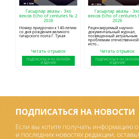
Гасырлар авазы - Эхо
Гасырлар авазы - Эх
веков Echo of centuries № 2
веков Echo of centuries
2026
2026
Номер приурочен к 140-летию
Рецензируемый научно-
со дня рождения великого
документальный журнал,
татарского поэта Г. Тукая
посвященный актуальным
проблемам отечественной
исто...
Читать отрывок
Читать отрывок
ПОДПИСАТЬСЯ НА ОНЛАЙН
ПОДПИСАТЬСЯ НА ОНЛАЙ
ИЗДАНИЕ
ИЗДАНИЕ
ПОДПИСАТЬСЯ НА НОВОСТИ
Если вы хотите получать информацию о
и последних новостях редакции, оставь