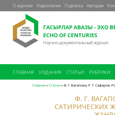
О журнале
Редколлегия
Подписка
Авторам
Кон
ГАСЫРЛАР АВАЗЫ - ЭХО В
ECHO OF CENTURIES
Научно-документальный журнал
ГЛАВНАЯ
ИЗДАНИЯ
СТАТЬИ
РУБРИКИ
Главная
»
Статьи
»
Ф. Г. Вагапова, Р. Т. Сафаров
Вы
здесь
Ф. Г. ВАГА
САТИРИЧЕСКИХ Ж
ЖАНРА