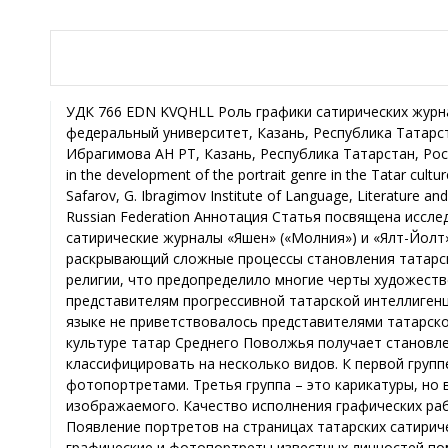
УДК 766 EDN KVQHLL Роль графики сатирических журналов начала XX в. в становлении жанра портрет в культуре татар Ф. Г. Вагапова, Казанский федеральный университет, Казань, Республика Татарстан, Российская Федерация Р. Т. Сафаров, Институт языка, литературы и искусства им. Г. Ибрагимова АН РТ, Казань, Республика Татарстан, Российская Федерация The role of the graphics in the satirical magazines of the beginning of the XX century in the development of the portrait genre in the Tatar culture F. G. Vagapova, Kazan Federal University, Kazan, the Republic of Tatarstan, the Russian Federation R. T. Safarov, G. Ibragimov Institute of Language, Literature and Art of the Academy of Sciences of the Republic of Tatarstan, Kazan, the Republic of Tatarstan, the Russian Federation Аннотация Статья посвящена исследованию генезиса жанра портрет в художественной культуре татар Среднего Поволжья. Впервые сатирические журналы «Яшен» («Молния») и «Ялт-Йолт» («Сверкание»), издаваемые в начале XX в. в типографиях г. Казани, анализируются как источник, раскрывающий сложные процессы становления татарского изобразительного искусства. Его формирование и развитие протекало в лоне мусульманской религии, что предопределило многие черты художественной культуры татар. Безусловно, портрет как жанр изобразительного искусства был известен представителям прогрессивной татарской интеллигенции, но изображение конкретного человека на страницах периодических изданий и книг на родном языке не приветствовалось представителями татарского духовенства. На страницах сатирических журналов «Яшен» и «Ялт-Йолт» жанр портрет в культуре татар Среднего Поволжья получает становление. Все портреты в этих журналах, выявленные в ходе исследования, условно можно классифицировать на несколько видов. К первой группе относятся реалистично выполненные графические портреты. Вторая группа представлена фотопортретами. Третья группа – это карикатуры, но в них художники, используя законы этого жанра, стремятся передать антропологические черты изображаемого. Качество исполнения графических работ позволяет сделать предположение, что выполнены они не профессиональными художниками. Появление портретов на страницах татарских сатирических журналов связано с рядом задач, которые ставили перед собой издатели. Во-первых, графические и фотопортреты известных личностей помогали образованной части татарской интеллигенции осуществлению просветительских задач: они знакомили читателей с выдающимися личностями. Во-вторых, портреты-карикатуры показывали пороки, характеризующие общество начала века: невежество простого народа, обскурантизм представителей духовенства, безразличие власти к чаяниям народа. Редакторы использовали для решения своих задач не только силу слова, но также возможность сатирической графики. В основу исследования положен принцип историзма, который позволил выявить объективную ситуацию, в рамках которой развивалась татарская художественная культура начала XX в. Abstract This article is devoted to the study of the genesis of the portrait genre in the artistic culture of the Tatars of the Middle Volga region. For the first time, the satirical magazines “Yashen” (Lightning) and “Yalt-Yult” (Sparkle), published at the beginning of the XXth century in the printing houses of the city of Kazan, are analyzed as a source revealing the complex processes of the formation of the Tatar fine art. Its formation and development took place in the bosom of the Muslim religion, which determined many features of the artistic culture of the Tatars. Of course, the portrait as a genre of fine art was known to the representatives of the progressive Tatar intelligentsia, but the depiction of a specific person on the pages of periodicals and books in the native language was not welcomed b