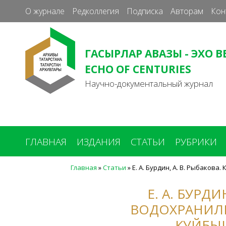
О журнале
Редколлегия
Подписка
Авторам
Кон
ГАСЫРЛАР АВАЗЫ - ЭХО В
ECHO OF CENTURIES
Научно-документальный журнал
ГЛАВНАЯ
ИЗДАНИЯ
СТАТЬИ
РУБРИКИ
Главная
»
Статьи
»
Е. А. Бурдин, А. В. Рыбаков
Вы
здесь
Е. А. БУРД
ВОДОХРАНИЛИ
КУЙБЫШ